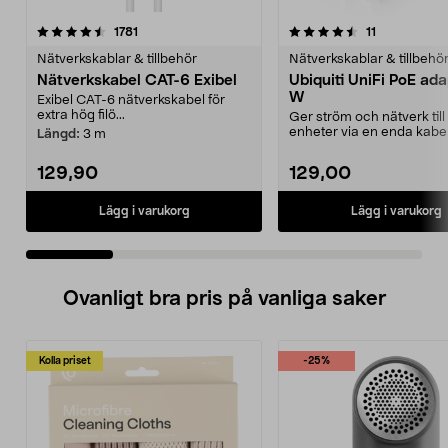
4.5 av 5 stjärnor
recensioner
4.5 av 5 stjärnor
recensioner
1781
11
Nätverkskablar & tillbehör
Nätverkskablar & tillbehö
Nätverkskabel CAT-6 Exibel
Ubiquiti UniFi PoE ada
W
Exibel CAT-6 nätverkskabel för
extra hög filö...
Ger ström och nätverk till
enheter via en enda kabe
Längd:
3 m
t.ex. accesspun...
129,90
129,00
Lägg i varukorg
Lägg i varukorg
Ovanligt bra pris på vanliga saker
Kolla priset
-25%