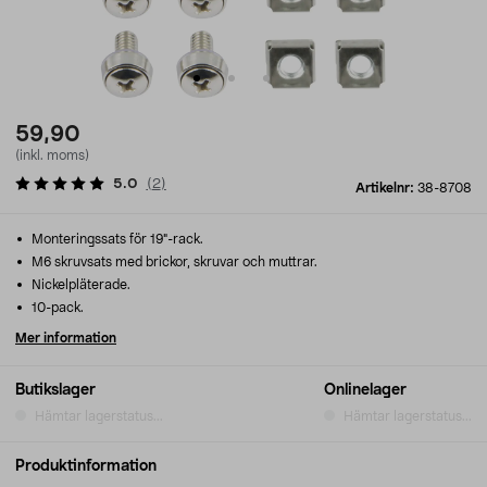
59,90
(inkl. moms)
5.0
(
2
)
Artikelnr:
38-8708
Monteringssats för 19"-rack.
M6 skruvsats med brickor, skruvar och muttrar.
Nickelpläterade.
10-pack.
Mer information
Butikslager
Onlinelager
Hämtar lagerstatus...
Hämtar lagerstatus...
Produktinformation