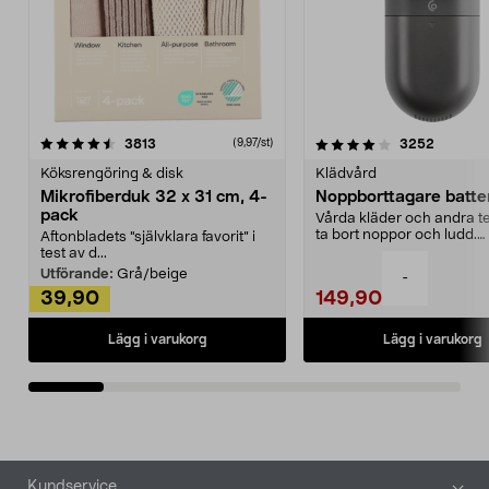
4.0av 5 stjärnor
recensioner
4.5av 5 stjärnor
recensio
3813
3252
(9,97/st)
Köksrengöring & disk
Klädvård
Mikrofiberduk 32 x 31 cm, 4-
Noppborttagare batter
pack
Vårda kläder och andra tex
ta bort noppor och ludd.
Aftonbladets "självklara favorit” i
Noppborttagaren fräs...
test av d...
Utförande:
Grå/beige
-
39,90
149,90
Lägg i varukorg
Lägg i varukorg
Sidfot
Kundservice