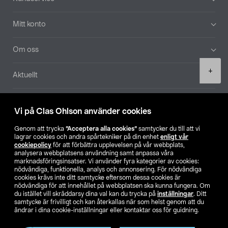
Mitt konto
Om oss
Product
+
Aktuellt
quantity
Våra bolag
Vi på Clas Ohlson använder cookies
Hitta butik
Genom att trycka
”Acceptera alla cookies”
samtycker du till att vi
lagrar cookies och andra spårtekniker på din enhet
enligt vår
cookiepolicy
för att förbättra upplevelsen på vår webbplats,
SE
NO
FI
analysera webbplatsens användning samt anpassa våra
marknadsföringsinsatser. Vi använder fyra kategorier av cookies:
nödvändiga, funktionella, analys och annonsering. För nödvändiga
cookies krävs inte ditt samtycke eftersom dessa cookies är
nödvändiga för att innehållet på webbplatsen ska kunna fungera. Om
du istället vill skräddarsy dina val kan du trycka på
inställningar
. Ditt
samtycke är frivilligt och kan återkallas när som helst genom att du
ändrar i dina cookie-inställningar eller kontaktar oss för guidning.
Köpvillkor
Privacy statement
Klubbvillkor
För företag