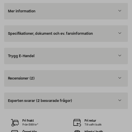
Mer information
Specifikationer, dokument och ev. faroinformation
Trygg E-Handel
Recensioner
(2)
Experten svarar
(2 besvarade frågor)
Fri frakt
Fri retur
Från 599 kr*
Till valfri butik
Öppet köp
Hämta i butik