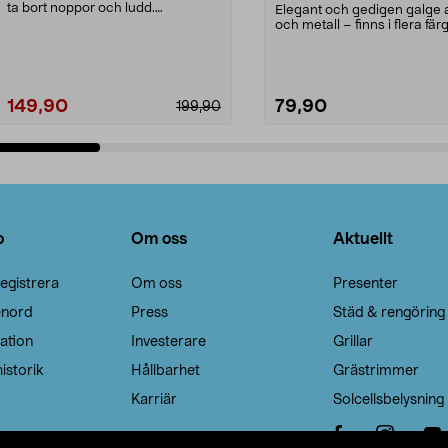
ta bort noppor och ludd.
Elegant och gedigen galge a
Noppborttagaren fräs...
och metall – finns i flera färg
Galge med sv...
149,90
79,90
199,90
Lägg i varukorg
Lägg i varukorg
o
Om oss
Aktuellt
egistrera
Om oss
Presenter
enord
Press
Städ & rengöring
ation
Investerare
Grillar
istorik
Hållbarhet
Grästrimmer
Karriär
Solcellsbelysning