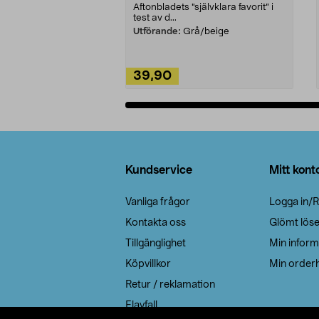
Aftonbladets "självklara favorit” i
test av d...
Utförande:
Grå/beige
39,90
Lägg i varukorg
Sidfot
Kundservice
Mitt kont
Vanliga frågor
Logga in/R
Kontakta oss
Glömt lös
Tillgänglighet
Min inform
Köpvillkor
Min orderh
Retur / reklamation
Elavfall