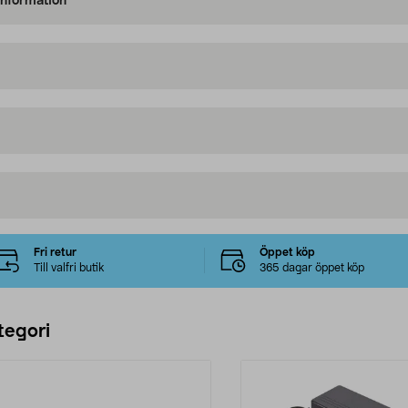
information
Fri retur
Öppet köp
Till valfri butik
365 dagar öppet köp
tegori