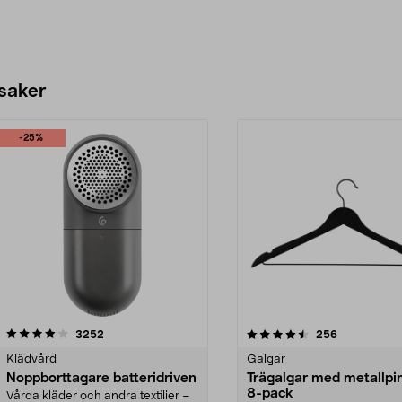
 saker
-25%
4.5av 5 stjärnor
recensioner
4.0av 5 stjärnor
recensioner
3252
256
Klädvård
Galgar
Noppborttagare batteridriven
Trägalgar med metallpi
8-pack
Vårda kläder och andra textilier –