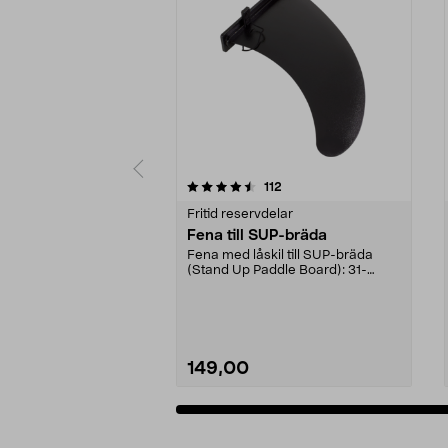
5 av 5 stjärnor
4.5 av 5 stjärnor
recensioner
112
Fritid reservdelar
Fena till SUP-bräda
Fena med låskil till SUP-bräda
(Stand Up Paddle Board): 31-
974331-2059, E11 Pass...
149,00