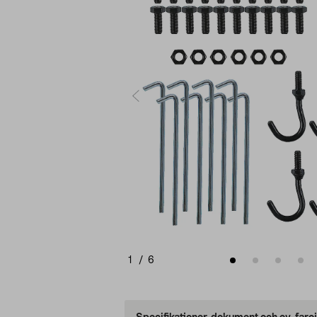
1
/
6