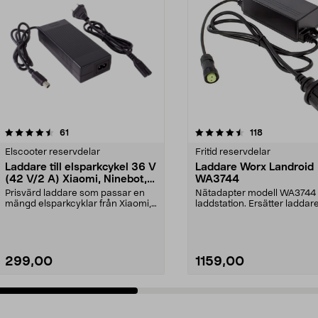
4.5 av 5 stjärnor
recensioner
4.5 av 5 stjärnor
recensioner
61
118
Elscooter reservdelar
Fritid reservdelar
Laddare till elsparkcykel 36 V
Laddare Worx Landroid
(42 V/2 A) Xiaomi, Ninebot,
WA3744
E-Way m.fl.
Prisvärd laddare som passar en
Nätadapter modell WA3744 t
mängd elsparkcyklar från Xiaomi,
laddstation. Ersätter laddar
Ninebot och E-Wa...
WA3716.Passar robotg...
299,00
1159,00