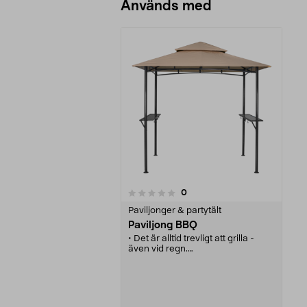
Används med
recensioner
0
0 av 5 stjärnor
Paviljonger & partytält
Paviljong BBQ
• Det är alltid trevligt att grilla -
även vid regn.
• Grillpaviljong med stativ av
kraftig metall.
• Skyddande tak.
• Praktiska avställningsytor.
• Krokar där du kan hänga upp