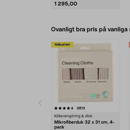
grillredskap m.m.
1 295,00
Se varianter
Ovanligt bra pris på vanliga
Kolla priset
5av 5 stjärnor
4.0av 5 stjärnor
recensioner
3813
Köksrengöring & disk
Mikrofiberduk 32 x 31 cm, 4-
pack