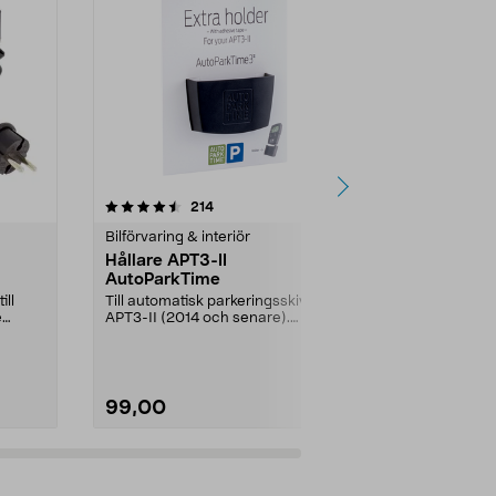
4.5 av 5 stjärnor
recensioner
4.0
214
9
Bilförvaring & interiör
Elscooter res
Hållare APT3-II
Däck och inn
AutoParkTime
elsparkcykel
ill
Till automatisk parkeringsskiva
Slitet däck ell
e
APT3-II (2014 och senare).
Kit med både
Hållaren har ett nytt...
innerslang. Lu
99,00
199,00