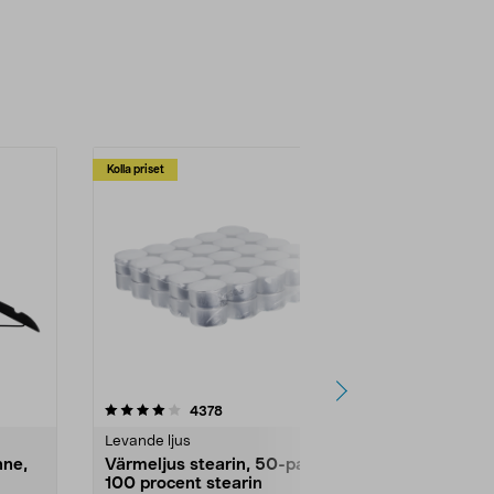
Kolla priset
Multibuy
4.5av 5 stjärnor
recensioner
4.5
4378
2
Levande ljus
Rengöringsm
nne,
Värmeljus stearin, 50-pack,
Bikarbonat
100 procent stearin
Ett allsidigt 