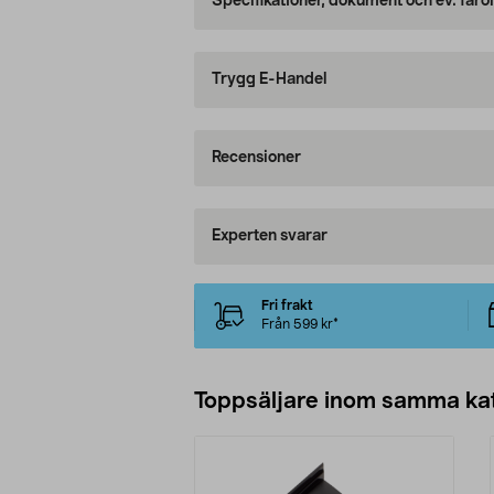
Specifikationer, dokument och ev. faro
Trygg E-Handel
Recensioner
Experten svarar
Fri frakt
Från 599 kr*
Toppsäljare inom samma ka