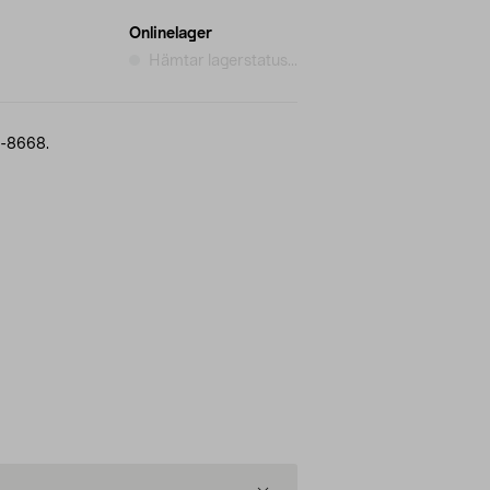
Onlinelager
Hämtar lagerstatus...
1-8668.