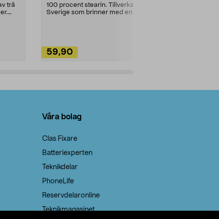
städning och 
v trä
100 procent stearin. Tillverkade i
ute. Städa med
er.
Sverige som brinner med en
vacker och sotfri ...
59,90
49,90
Lägg i varukorg
Lägg
Våra bolag
Clas Fixare
Batteriexperten
Teknikdelar
PhoneLife
Reservdelaronline
Teknikmagasinet