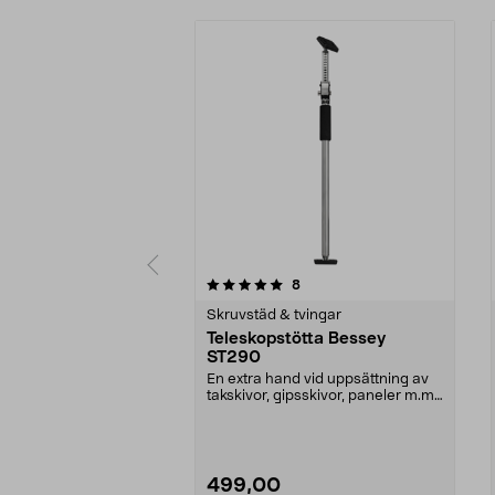
0 av 5 stjärnor
4.0 av 5 stjärnor
recensioner
8
Skruvstäd & tvingar
Teleskopstötta Bessey
ST290
En extra hand vid uppsättning av
takskivor, gipsskivor, paneler m.m.
Vinklingsba...
499,00