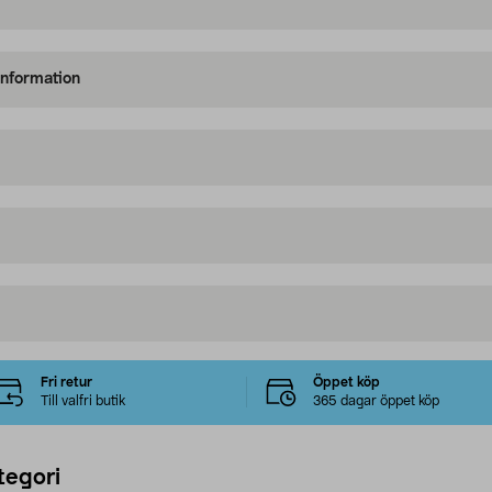
information
Fri retur
Öppet köp
Till valfri butik
365 dagar öppet köp
tegori