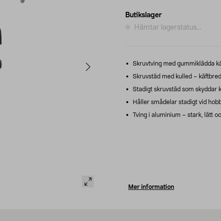
Butikslager
Hämtar lagerstatus...
Skruvtving med gummiklädda käft
Skruvstäd med kulled – käftbre
Stadigt skruvstäd som skyddar k
Håller smådelar stadigt vid hobb
Tving i aluminium – stark, lätt oc
Mer information