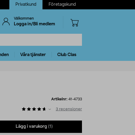
Privatkund
Företagskund
Välkommen
Logga in/Bli medlem
nden
Våra tjänster
Club Clas
Artikelnr:
41-4733
3
recensioner
Lägg i varukorg
(1)