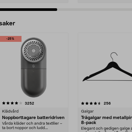
 saker
-25%
4.5av 5 stjärnor
recensioner
4.0av 5 stjärnor
recensioner
3252
256
Klädvård
Galgar
Noppborttagare batteridriven
Trägalgar med metallpi
8-pack
Vårda kläder och andra textilier –
ta bort noppor och ludd.
Elegant och gedigen galge a