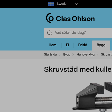
Select
Sweden
market
Hem
El
Fritid
Bygg
Startsida
Bygg
Handverktyg
Skruvst
Skruvstäd med kull