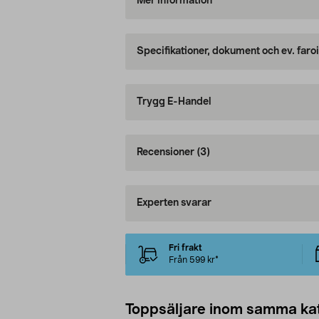
Mer information
Specifikationer, dokument och ev. faro
Trygg E-Handel
Recensioner
(3)
Experten svarar
Fri frakt
Från 599 kr*
Toppsäljare inom samma ka