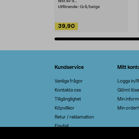
test av d...
Utförande:
Grå/beige
39,90
Lägg i varukorg
Sidfot
Kundservice
Mitt kont
Vanliga frågor
Logga in/R
Kontakta oss
Glömt lös
Tillgänglighet
Min inform
Köpvillkor
Min orderh
Retur / reklamation
Elavfall
Cookie policy