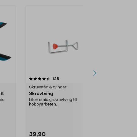
4.5 av 5 stjärnor
recensioner
4.5
125
1
Skruvstäd & tvingar
Skruvstäd & t
ft
Skruvtving
Skruvtving 
vid
Liten smidig skruvtving till
Av gjutgods i e
hobbyarbeten.
utförande. Mju
Gripvidd:
150
39,90
79,90