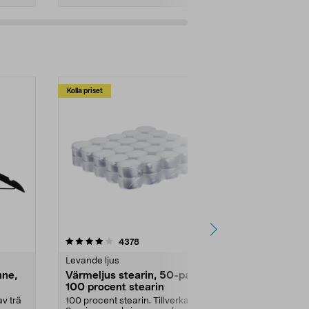
Kolla priset
Multibuy
4.5av 5 stjärnor
recensioner
4.5
4378
2
Levande ljus
Rengöringsm
nne,
Värmeljus stearin, 50-pack,
Bikarbonat
100 procent stearin
Ett allsidigt 
städning och 
v trä
100 procent stearin. Tillverkade i