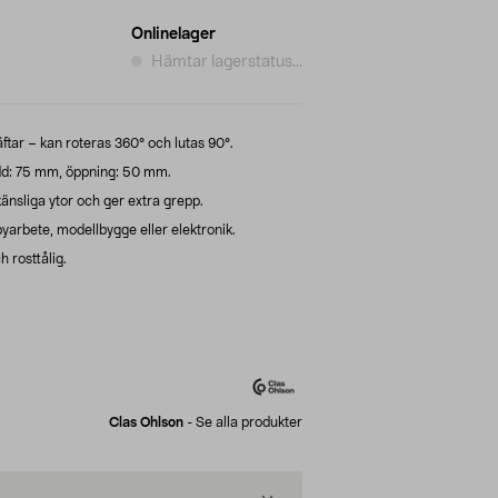
Onlinelager
Hämtar lagerstatus...
ar – kan roteras 360° och lutas 90°.
dd: 75 mm, öppning: 50 mm.
änsliga ytor och ger extra grepp.
yarbete, modellbygge eller elektronik.
h rosttålig.
Clas Ohlson
-
Se alla produkter