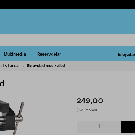
Multimedia
Reservdelar
Erbjuda
äd & tvingar
Skruvstäd med kulled
ed
249,00
(inkl. moms)
Product
quantity