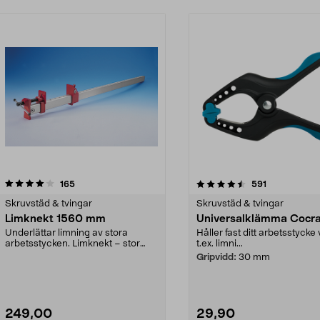
4.5 av 5 stjärnor
recensioner
4.5 av 5 stjärnor
recensioner
165
591
Skruvstäd & tvingar
Skruvstäd & tvingar
Limknekt 1560 mm
Universalklämma Cocra
Underlättar limning av stora
Håller fast ditt arbetsstycke 
arbetsstycken. Limknekt – stor
t.ex. limni...
tving av kraftig alu...
Gripvidd:
30 mm
249,00
29,90