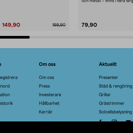
Noppborttagaren fräs...
och metall – finns i flera färg
Galge med sv...
149,90
79,90
199,90
Lägg i varukorg
Lägg i varukorg
o
Om oss
Aktuellt
egistrera
Om oss
Presenter
enord
Press
Städ & rengöring
ation
Investerare
Grillar
istorik
Hållbarhet
Grästrimmer
Karriär
Solcellsbelysning