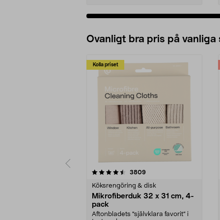
Ovanligt bra pris på vanliga
Kolla priset
5av 5 stjärnor
4.0av 5 stjärnor
recensioner
3809
Köksrengöring & disk
Mikrofiberduk 32 x 31 cm, 4-
pack
Aftonbladets "självklara favorit” i