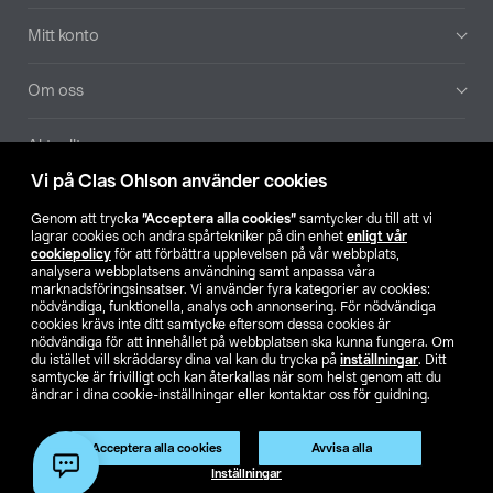
Mitt konto
Om oss
Aktuellt
Vi på Clas Ohlson använder cookies
Våra bolag
Genom att trycka
”Acceptera alla cookies”
samtycker du till att vi
lagrar cookies och andra spårtekniker på din enhet
enligt vår
Hitta butik
cookiepolicy
för att förbättra upplevelsen på vår webbplats,
analysera webbplatsens användning samt anpassa våra
marknadsföringsinsatser. Vi använder fyra kategorier av cookies:
nödvändiga, funktionella, analys och annonsering. För nödvändiga
SE
NO
FI
cookies krävs inte ditt samtycke eftersom dessa cookies är
nödvändiga för att innehållet på webbplatsen ska kunna fungera. Om
du istället vill skräddarsy dina val kan du trycka på
inställningar
. Ditt
samtycke är frivilligt och kan återkallas när som helst genom att du
ändrar i dina cookie-inställningar eller kontaktar oss för guidning.
Acceptera alla cookies
Avvisa alla
Köpvillkor
Privacy statement
Klubbvillkor
För företag
Inställningar
Ändra till priser exklusive moms