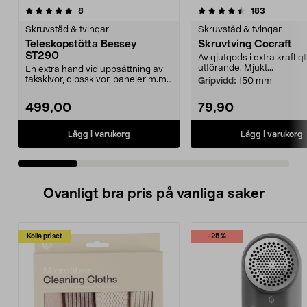
4.5 av 5 stjärnor
recensioner
4.0 av 5 stjärnor
recensione
8
183
Skruvstäd & tvingar
Skruvstäd & tvingar
Teleskopstötta Bessey
Skruvtving Cocraft
ST290
Av gjutgods i extra kraftigt
utförande. Mjukt...
En extra hand vid uppsättning av
takskivor, gipsskivor, paneler m.m.
Gripvidd:
150 mm
Vinklingsba...
499,00
79,90
Lägg i varukorg
Lägg i varukorg
Ovanligt bra pris på vanliga saker
Kolla priset
-25%