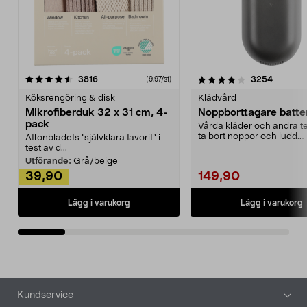
4.0av 5 stjärnor
recensioner
4.5av 5 stjärnor
recensio
3816
3254
(9,97/st)
Köksrengöring & disk
Klädvård
Mikrofiberduk 32 x 31 cm, 4-
Noppborttagare batter
pack
Vårda kläder och andra tex
ta bort noppor och ludd.
Aftonbladets "självklara favorit” i
Noppborttagaren fräs...
test av d...
Utförande:
Grå/beige
39,90
149,90
Lägg i varukorg
Lägg i varukorg
Sidfot
Kundservice