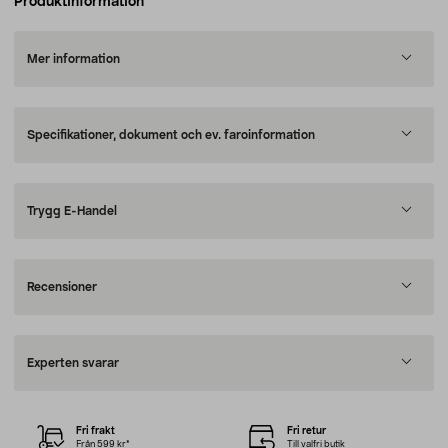
Produktinformation
Mer information
Specifikationer, dokument och ev. faroinformation
Trygg E-Handel
Recensioner
Experten svarar
Fri frakt
Fri retur
Från 599 kr*
Till valfri butik