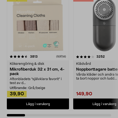
4.0av 5 stjärnor
recensioner
4.5av 5 stjärnor
recensio
3813
3252
(9,97/st)
Köksrengöring & disk
Klädvård
Mikrofiberduk 32 x 31 cm, 4-
Noppborttagare batter
pack
Vårda kläder och andra tex
ta bort noppor och ludd.
Aftonbladets "självklara favorit” i
Noppborttagaren fräs...
test av d...
Utförande:
Grå/beige
39,90
149,90
Lägg i varukorg
Lägg i varukorg