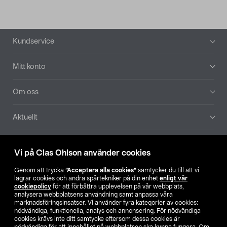
Sidfot
Kundservice
Mitt konto
Om oss
Aktuellt
Våra bolag
Vi på Clas Ohlson använder cookies
Hitta butik
Genom att trycka
”Acceptera alla cookies”
samtycker du till att vi
lagrar cookies och andra spårtekniker på din enhet
enligt vår
cookiepolicy
för att förbättra upplevelsen på vår webbplats,
SE
NO
FI
analysera webbplatsens användning samt anpassa våra
marknadsföringsinsatser. Vi använder fyra kategorier av cookies:
nödvändiga, funktionella, analys och annonsering. För nödvändiga
cookies krävs inte ditt samtycke eftersom dessa cookies är