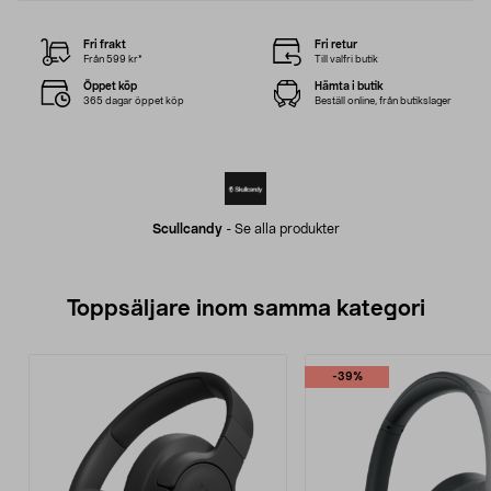
Fri frakt
Fri retur
Från 599 kr*
Till valfri butik
Öppet köp
Hämta i butik
365 dagar öppet köp
Beställ online, från butikslager
Scullcandy
-
Se alla produkter
Toppsäljare inom samma kategori
-39%