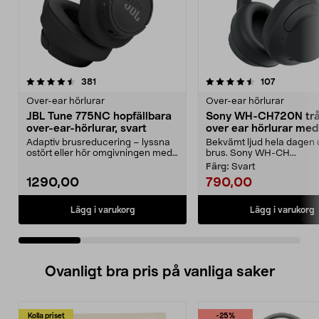
4.5 av 5 stjärnor
recensioner
4.0 av 5 stjärnor
recensione
381
107
Over-ear hörlurar
Over-ear hörlurar
JBL Tune 775NC hopfällbara
Sony WH-CH720N trå
over-ear-hörlurar, svart
over ear hörlurar med
brusreducering
Adaptiv brusreducering – lyssna
Bekvämt ljud hela dagen 
ostört eller hör omgivningen med
brus. Sony WH-CH...
Smart Ambient. ...
Färg:
Svart
1290,00
790,00
Lägg i varukorg
Lägg i varukorg
Ovanligt bra pris på vanliga saker
Kolla priset
-25%