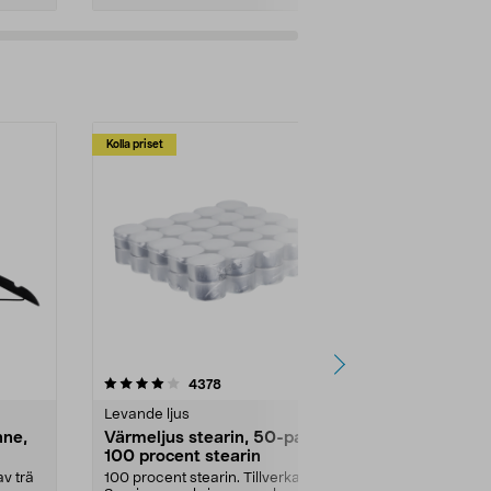
Kolla priset
Multibuy
4.5av 5 stjärnor
recensioner
4.5
4378
2
Levande ljus
Rengöringsm
nne,
Värmeljus stearin, 50-pack,
Bikarbonat
100 procent stearin
Ett allsidigt 
städning och 
v trä
100 procent stearin. Tillverkade i