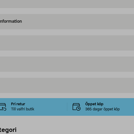
information
Fri retur
Öppet köp
Till valfri butik
365 dagar öppet köp
tegori