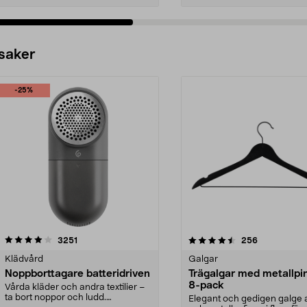
 saker
-25%
4.5av 5 stjärnor
recensioner
4.0av 5 stjärnor
recensioner
3251
256
Klädvård
Galgar
Noppborttagare batteridriven
Trägalgar med metallpi
8-pack
Vårda kläder och andra textilier –
ta bort noppor och ludd.
Elegant och gedigen galge a