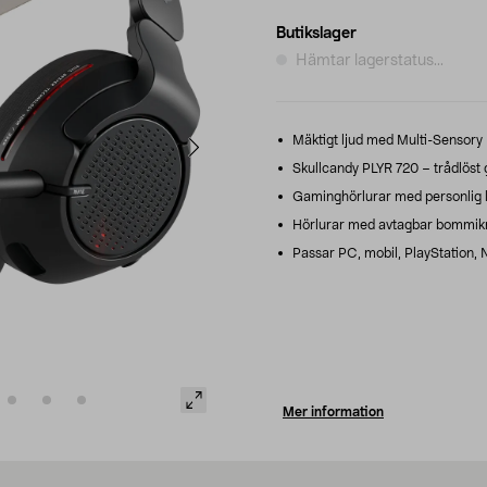
Butikslager
Hämtar lagerstatus...
Mäktigt ljud med Multi-Sensory 
Skullcandy PLYR 720 – trådlöst g
Gaminghörlurar med personlig l
Hörlurar med avtagbar bommikr
Passar PC, mobil, PlayStation, N
Mer information