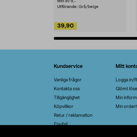
test av d...
Utförande:
Grå/beige
39,90
Lägg i varukorg
Sidfot
Kundservice
Mitt kont
Vanliga frågor
Logga in/R
Kontakta oss
Glömt lös
Tillgänglighet
Min inform
Köpvillkor
Min orderh
Retur / reklamation
Elavfall
Cookie policy