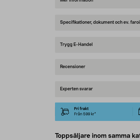
Mer information
Specifikationer, dokument och ev. faro
Trygg E-Handel
Recensioner
Experten svarar
Fri frakt
Från 599 kr*
Toppsäljare inom samma ka