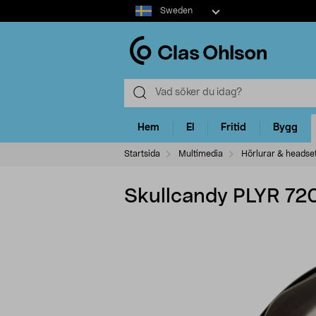
Select
Sweden
market
Hem
El
Fritid
Bygg
Startsida
Multimedia
Hörlurar & headse
Skullcandy PLYR 720