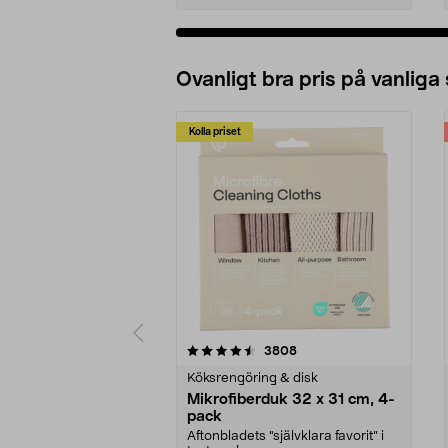
Ovanligt bra pris på vanliga
Kolla priset
5av 5 stjärnor
4.0av 5 stjärnor
recensioner
3808
Köksrengöring & disk
Mikrofiberduk 32 x 31 cm, 4-
pack
Aftonbladets "självklara favorit” i