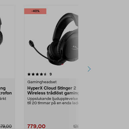
-40%
5.0 av 5 stjärnor
recensioner
4.0
9
2
Gamingheadset
PlayStation & 
ing
HyperX Cloud Stinger 2
Sony Pulse E
krofon
Wireless trådlöst gaming-
trådlösa ov
headset
ärkt
Uppslukande ljudupplevelse i upp
Trådlöst gam
till 20 timmar på en enda laddning.
till 30 timmar
200...
Lättviktigt...
Elite PS5 hörl..
779,00
1699,00
679,00
1290,00