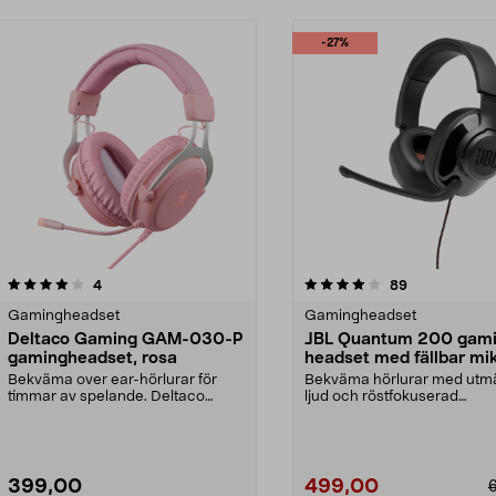
-27%
4.0 av 5 stjärnor
recensioner
4.5 av 5 stjärnor
recensioner
4
89
Gamingheadset
Gamingheadset
Deltaco Gaming GAM-030-P
JBL Quantum 200 gam
gamingheadset, rosa
headset med fällbar mi
Bekväma over ear-hörlurar för
Bekväma hörlurar med utm
timmar av spelande. Deltaco
ljud och röstfokuserad
PH85 rosa gamingheadse...
bommikrofon. JBL Quantum 
399,00
499,00