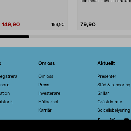
Noppborttagaren fräs...
och metall – finns i flera färg
Galge med sv...
149,90
79,90
199,90
Lägg i varukorg
Lägg i varukorg
o
Om oss
Aktuellt
egistrera
Om oss
Presenter
enord
Press
Städ & rengöring
ation
Investerare
Grillar
istorik
Hållbarhet
Grästrimmer
Karriär
Solcellsbelysning