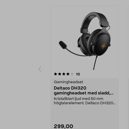
0 av 5 stjärnor
4.0 av 5 stjärnor
recensioner
10
Gamingheadset
Deltaco DH320
gamingheadset med sladd,
GAM-190
Kristallklart ljud med 50 mm
högtalarelement. Deltaco DH320
robust gamingheadset...
299,00