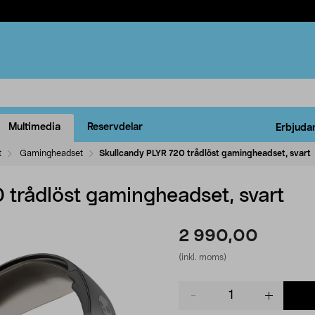
Multimedia
Reservdelar
Erbjuda
t
Gamingheadset
Skullcandy PLYR 720 trådlöst gamingheadset, svart
 trådlöst gamingheadset, svart
2 990,00
(inkl. moms)
Product
quantity