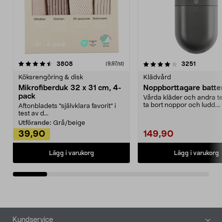
4.0av 5 stjärnor
recensioner
4.5av 5 stjärnor
recensio
3808
3251
(9,97/st)
Köksrengöring & disk
Klädvård
Mikrofiberduk 32 x 31 cm, 4-
Noppborttagare batter
pack
Vårda kläder och andra tex
ta bort noppor och ludd.
Aftonbladets "självklara favorit” i
Noppborttagaren fräs...
test av d...
Utförande:
Grå/beige
39,90
149,90
Lägg i varukorg
Lägg i varukorg
Sidfot
Kundservice