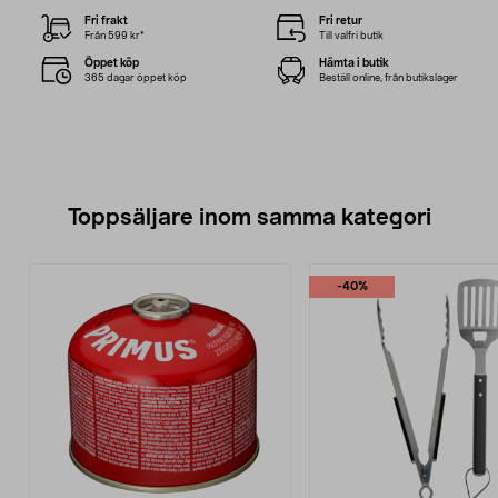
Fri frakt
Fri retur
Från 599 kr*
Till valfri butik
Öppet köp
Hämta i butik
365 dagar öppet köp
Beställ online, från butikslager
Toppsäljare inom samma kategori
-40%