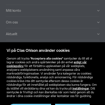
Mitt konto
Om oss
Aktuellt
Våra bolag
Vi på Clas Ohlson använder cookies
Hitta butik
Genom att trycka
”Acceptera alla cookies”
samtycker du till att vi
lagrar cookies och andra spårtekniker på din enhet
enligt vår
cookiepolicy
för att förbättra upplevelsen på vår webbplats,
SE
NO
FI
analysera webbplatsens användning samt anpassa våra
marknadsföringsinsatser. Vi använder fyra kategorier av cookies:
nödvändiga, funktionella, analys och annonsering. För nödvändiga
cookies krävs inte ditt samtycke eftersom dessa cookies är
nödvändiga för att innehållet på webbplatsen ska kunna fungera. Om
du istället vill skräddarsy dina val kan du trycka på
inställningar
. Ditt
samtycke är frivilligt och kan återkallas när som helst genom att du
ändrar i dina cookie-inställningar eller kontaktar oss för guidning.
Köpvillkor
Privacy statement
Klubbvillkor
För företag
Ändra till priser exklusive moms