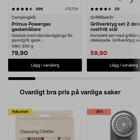
4.5 av 5 stjärnor
recensioner
4.5 av 5 stjärnor
recensione
496
29
(173,70/l)
Campingkök
Grilltillbehör
Primus Powergas
Grillverktyg set 2 dela
gasbehållare
rostfritt stål
Gastub med standardgänga för
Komplett set med grilltån
gasolgrill, gask...
stekspade. Grillverktyg set
delar i rostfritt...
Vikt:
230 g
79,90
59,90
Lägg i varukorg
Lägg i varukorg
Ovanligt bra pris på vanliga saker
Kolla priset
-25%