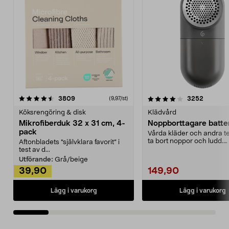
4.0av 5 stjärnor
recensioner
4.5av 5 stjärnor
recensio
3809
3252
(9,97/st)
Köksrengöring & disk
Klädvård
Mikrofiberduk 32 x 31 cm, 4-
Noppborttagare batter
pack
Vårda kläder och andra tex
ta bort noppor och ludd.
Aftonbladets "självklara favorit” i
Noppborttagaren fräs...
test av d...
Utförande:
Grå/beige
39,90
149,90
Lägg i varukorg
Lägg i varukorg