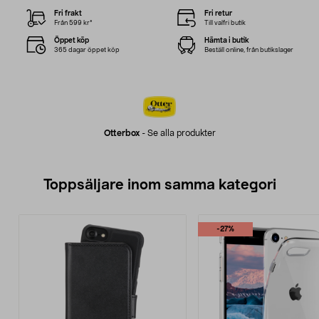
Fri frakt
Fri retur
Från 599 kr*
Till valfri butik
Öppet köp
Hämta i butik
365 dagar öppet köp
Beställ online, från butikslager
Otterbox
-
Se alla produkter
Toppsäljare inom samma kategori
-27%