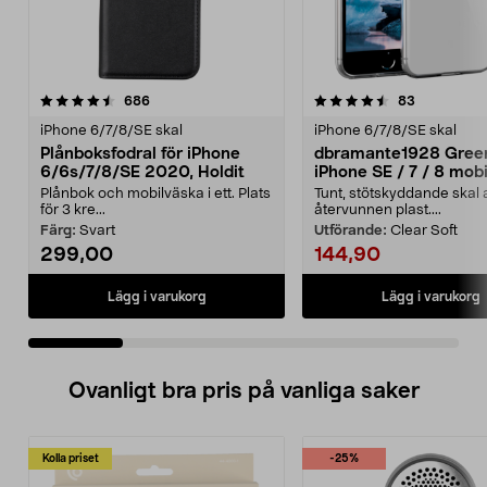
4.5 av 5 stjärnor
recensioner
4.5 av 5 stjärnor
recensione
686
83
iPhone 6/7/8/SE skal
iPhone 6/7/8/SE skal
Plånboksfodral för iPhone
dbramante1928 Gree
6/6s/7/8/SE 2020, Holdit
iPhone SE / 7 / 8 mobi
Plånbok och mobilväska i ett. Plats
Tunt, stötskyddande skal 
för 3 kre...
återvunnen plast....
Färg:
Svart
Utförande:
Clear Soft
299,00
144,90
Lägg i varukorg
Lägg i varukorg
Ovanligt bra pris på vanliga saker
Kolla priset
-25%