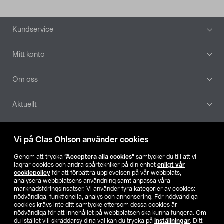
Sidfot
Kundservice
Mitt konto
Om oss
Aktuellt
Våra bolag
Vi på Clas Ohlson använder cookies
Hitta butik
Genom att trycka
”Acceptera alla cookies”
samtycker du till att vi
lagrar cookies och andra spårtekniker på din enhet
enligt vår
cookiepolicy
för att förbättra upplevelsen på vår webbplats,
SE
NO
FI
analysera webbplatsens användning samt anpassa våra
marknadsföringsinsatser. Vi använder fyra kategorier av cookies:
nödvändiga, funktionella, analys och annonsering. För nödvändiga
cookies krävs inte ditt samtycke eftersom dessa cookies är
nödvändiga för att innehållet på webbplatsen ska kunna fungera. Om
du istället vill skräddarsy dina val kan du trycka på
inställningar
. Ditt