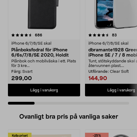
4.5 av 5 stjärnor
recensioner
4.5 av 5 stjärnor
recensione
686
83
iPhone 6/7/8/SE skal
iPhone 6/7/8/SE skal
Plånboksfodral för iPhone
dbramante1928 Gree
6/6s/7/8/SE 2020, Holdit
iPhone SE / 7 / 8 mobi
Plånbok och mobilväska i ett. Plats
Tunt, stötskyddande skal 
för 3 kre...
återvunnen plast....
Färg:
Svart
Utförande:
Clear Soft
299,00
144,90
Lägg i varukorg
Lägg i varukorg
Ovanligt bra pris på vanliga saker
Kolla priset
-25%