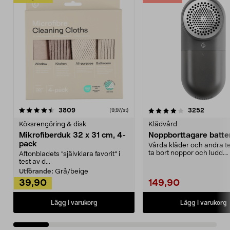
4.0av 5 stjärnor
recensioner
4.5av 5 stjärnor
recensio
3809
3252
(9,97/st)
Köksrengöring & disk
Klädvård
Mikrofiberduk 32 x 31 cm, 4-
Noppborttagare batter
pack
Vårda kläder och andra tex
ta bort noppor och ludd.
Aftonbladets "självklara favorit” i
Noppborttagaren fräs...
test av d...
Utförande:
Grå/beige
39,90
149,90
Lägg i varukorg
Lägg i varukorg