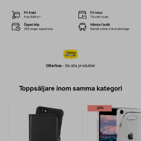
Fri frakt
Fri retur
Från 599 kr*
Till valfri butik
Öppet köp
Hämta i butik
365 dagar öppet köp
Beställ online, från butikslager
Otterbox
-
Se alla produkter
Toppsäljare inom samma kategori
-27%