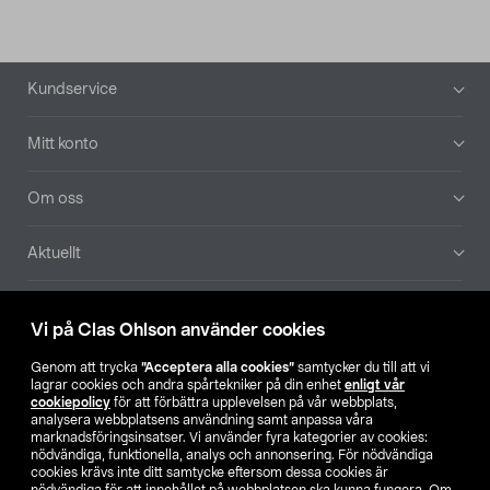
Sidfot
Kundservice
Mitt konto
Om oss
Aktuellt
Våra bolag
Vi på Clas Ohlson använder cookies
Hitta butik
Genom att trycka
”Acceptera alla cookies”
samtycker du till att vi
lagrar cookies och andra spårtekniker på din enhet
enligt vår
cookiepolicy
för att förbättra upplevelsen på vår webbplats,
SE
NO
FI
analysera webbplatsens användning samt anpassa våra
marknadsföringsinsatser. Vi använder fyra kategorier av cookies:
nödvändiga, funktionella, analys och annonsering. För nödvändiga
cookies krävs inte ditt samtycke eftersom dessa cookies är