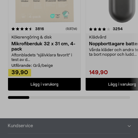
4.0av 5 stjärnor
recensioner
4.5av 5 stjärnor
recensio
3816
3254
(9,97/st)
Köksrengöring & disk
Klädvård
Mikrofiberduk 32 x 31 cm, 4-
Noppborttagare batter
pack
Vårda kläder och andra tex
ta bort noppor och ludd.
Aftonbladets "självklara favorit” i
Noppborttagaren fräs...
test av d...
Utförande:
Grå/beige
39,90
149,90
Lägg i varukorg
Lägg i varukorg
Sidfot
Kundservice