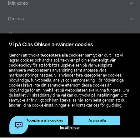
Mitt konto
Om oss
Aktuellt
Vi på Clas Ohlson använder cookies
Våra bolag
Genom att trycka
”Acceptera alla cookies”
samtycker du till att vi
lagrar cookies och andra spårtekniker på din enhet
enligt vår
Hitta butik
cookiepolicy
för att förbättra upplevelsen på vår webbplats,
analysera webbplatsens användning samt anpassa våra
marknadsföringsinsatser. Vi använder fyra kategorier av cookies:
nödvändiga, funktionella, analys och annonsering. För nödvändiga
SE
NO
FI
cookies krävs inte ditt samtycke eftersom dessa cookies är
nödvändiga för att innehållet på webbplatsen ska kunna fungera. Om
du istället vill skräddarsy dina val kan du trycka på
inställningar
. Ditt
samtycke är frivilligt och kan återkallas när som helst genom att du
ändrar i dina cookie-inställningar eller kontaktar oss för guidning.
Acceptera alla cookies
Avvisa alla
Köpvillkor
Privacy statement
Klubbvillkor
För företag
Inställningar
Ändra till priser exklusive moms