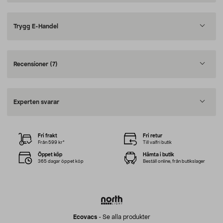
Trygg E-Handel
Recensioner
(7)
Experten svarar
Fri frakt
Fri retur
Från 599 kr*
Till valfri butik
Öppet köp
Hämta i butik
365 dagar öppet köp
Beställ online, från butikslager
Ecovacs
-
Se alla produkter