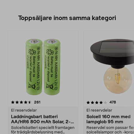
Toppsäljare inom samma kategori
4.0 av 5 stjärnor
recensioner
4.5 av 5 stjärnor
recension
261
478
El reservdelar
El reservdelar
Laddningsbart batteri
Solcell 160 mm med
AA/HR6 800 mAh Solar, 2-
lampglob 95 mm
pack
Solcellsbatteri speciellt framtagen
Reservdel som passar fle
för trädgårdsbelysning med
solcellslampor och -korga