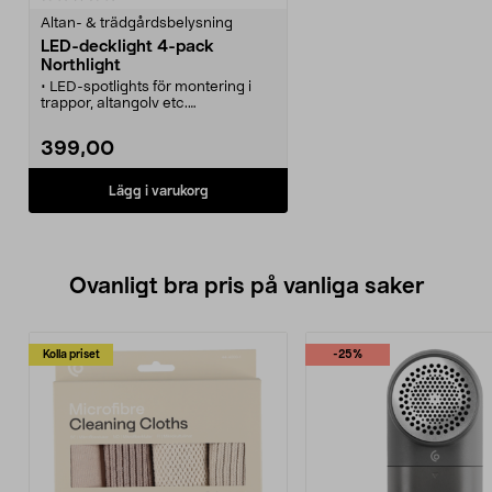
Altan- & trädgårdsbelysning
LED-decklight 4-pack
Northlight
• LED-spotlights för montering i
trappor, altangolv etc.
• Anpassade för att kunna
monteras utomhus.
399,00
• Skymningssensor - lamporna
tänds automatiskt vid skymning.
• Ett set är utbyggbart med upp till
Lägg i varukorg
6 decklights.
Ovanligt bra pris på vanliga saker
Kolla priset
-25%