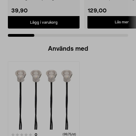
solceller och AA-...
Northlight. Solcell d...
39,90
129,00
Läs mer
Lägg i varukorg
Används med
recensioner
0
(99,75/st)