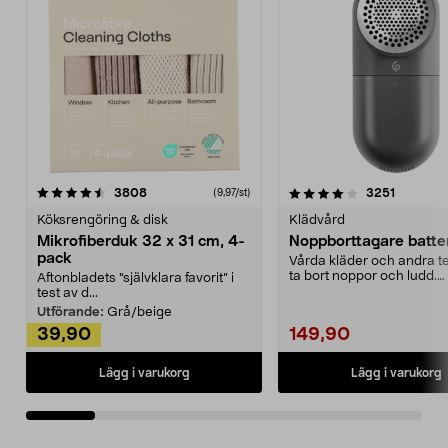
4.0av 5 stjärnor
recensioner
4.5av 5 stjärnor
recensio
3808
3251
(9,97/st)
Köksrengöring & disk
Klädvård
Mikrofiberduk 32 x 31 cm, 4-
Noppborttagare batter
pack
Vårda kläder och andra tex
ta bort noppor och ludd.
Aftonbladets "självklara favorit” i
Noppborttagaren fräs...
test av d...
Utförande:
Grå/beige
39,90
149,90
Lägg i varukorg
Lägg i varukorg