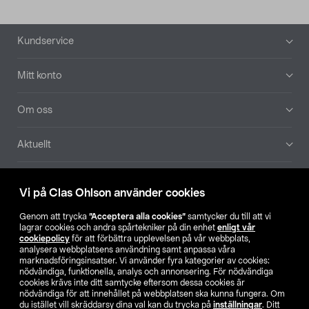
Sidfot
Kundservice
Mitt konto
Om oss
Aktuellt
Våra bolag
Vi på Clas Ohlson använder cookies
Hitta butik
Genom att trycka
”Acceptera alla cookies”
samtycker du till att vi
lagrar cookies och andra spårtekniker på din enhet
enligt vår
cookiepolicy
för att förbättra upplevelsen på vår webbplats,
SE
NO
FI
analysera webbplatsens användning samt anpassa våra
marknadsföringsinsatser. Vi använder fyra kategorier av cookies:
nödvändiga, funktionella, analys och annonsering. För nödvändiga
cookies krävs inte ditt samtycke eftersom dessa cookies är
nödvändiga för att innehållet på webbplatsen ska kunna fungera. Om
du istället vill skräddarsy dina val kan du trycka på
inställningar
. Ditt