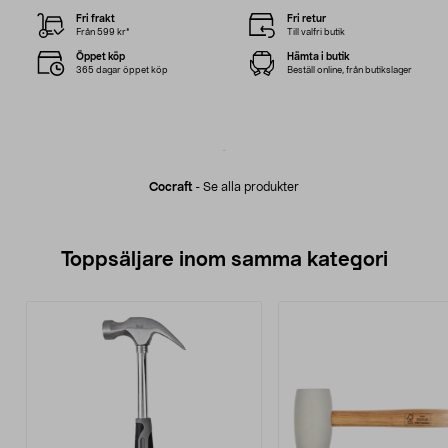
Fri frakt
Fri retur
Från 599 kr*
Till valfri butik
Öppet köp
Hämta i butik
365 dagar öppet köp
Beställ online, från butikslager
Cocraft
-
Se alla produkter
Toppsäljare inom samma kategori