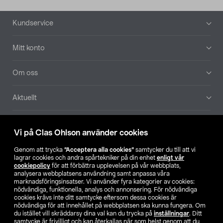
Sidfot
Kundservice
Mitt konto
Om oss
Aktuellt
Våra bolag
Vi på Clas Ohlson använder cookies
Hitta butik
Genom att trycka
”Acceptera alla cookies”
samtycker du till att vi
lagrar cookies och andra spårtekniker på din enhet
enligt vår
cookiepolicy
för att förbättra upplevelsen på vår webbplats,
SE
NO
FI
analysera webbplatsens användning samt anpassa våra
marknadsföringsinsatser. Vi använder fyra kategorier av cookies:
nödvändiga, funktionella, analys och annonsering. För nödvändiga
cookies krävs inte ditt samtycke eftersom dessa cookies är
nödvändiga för att innehållet på webbplatsen ska kunna fungera. Om
du istället vill skräddarsy dina val kan du trycka på
inställningar
. Ditt
samtycke är frivilligt och kan återkallas när som helst genom att du