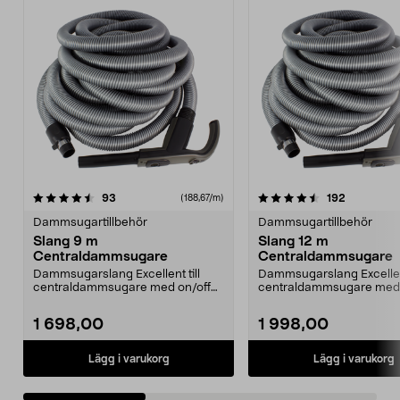
4.5av 5 stjärnor
recensioner
4.0av 5 stjärnor
recensione
93
192
(188,67/m)
Dammsugartillbehör
Dammsugartillbehör
Slang 9 m
Slang 12 m
Centraldammsugare
Centraldammsugare
Dammsugarslang Excellent till
Dammsugarslang Excellent
centraldammsugare med on/off
centraldammsugare med 
brytare. Handtag med ...
brytare. Handtag med ...
1 698,00
1 998,00
Lägg i varukorg
Lägg i varukorg