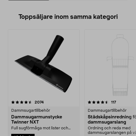
Toppsäljare inom samma kategori
4.5 av 5 stjärnor
recensioner
4.0 av 5 stjärnor
recensione
2074
117
Dammsugartillbehör
Dammsugartillbehör
Dammsugarmunstycke
Städskåpsinredning f
Twinner NXT
dammsugarslang
Full sugförmåga mot lister och
Ordning och reda med
längst in i hörnen.
dammsugarslangen på v