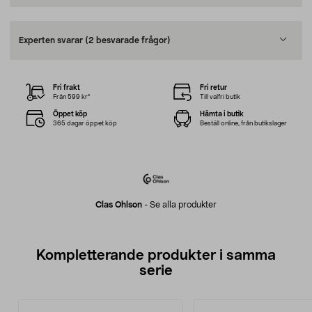
Experten svarar
(2 besvarade frågor)
Fri frakt
Fri retur
Från 599 kr*
Till valfri butik
Öppet köp
Hämta i butik
365 dagar öppet köp
Beställ online, från butikslager
Clas Ohlson
-
Se alla produkter
Kompletterande produkter i samma
serie