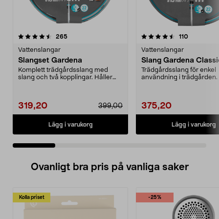
4.5 av 5 stjärnor
recensioner
4.5 av 5 stjärnor
recensione
265
110
Vattenslangar
Vattenslangar
Slangset Gardena
Slang Gardena Class
Komplett trädgårdsslang med
Trädgårdsslang för enkel
slang och två kopplingar. Håller
användning i trädgården. 
formen - inget vatt...
formen - inget vattenst...
319,20
375,20
399,00
Lägg i varukorg
Lägg i varukorg
Ovanligt bra pris på vanliga saker
Kolla priset
-25%