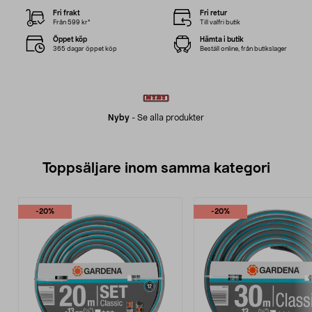
Fri frakt
Fri retur
Från 599 kr*
Till valfri butik
Öppet köp
Hämta i butik
365 dagar öppet köp
Beställ online, från butikslager
Nyby
-
Se alla produkter
Toppsäljare inom samma kategori
-20%
-20%