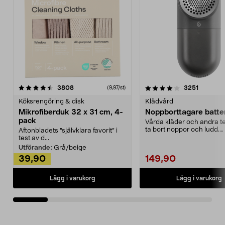
4.0av 5 stjärnor
recensioner
4.5av 5 stjärnor
recensio
3808
3251
(9,97/st)
Köksrengöring & disk
Klädvård
Mikrofiberduk 32 x 31 cm, 4-
Noppborttagare batter
pack
Vårda kläder och andra tex
ta bort noppor och ludd.
Aftonbladets "självklara favorit” i
Noppborttagaren fräs...
test av d...
Utförande:
Grå/beige
39,90
149,90
Lägg i varukorg
Lägg i varukorg