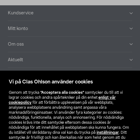
Sidfot
Kundservice
Mitt konto
Om oss
Aktuellt
Våra bolag
Vi på Clas Ohlson använder cookies
Hitta butik
Genom att trycka
”Acceptera alla cookies”
samtycker du till att vi
lagrar cookies och andra spårtekniker på din enhet
enligt vår
cookiepolicy
för att förbättra upplevelsen på vår webbplats,
SE
NO
FI
analysera webbplatsens användning samt anpassa våra
marknadsföringsinsatser. Vi använder fyra kategorier av cookies:
nödvändiga, funktionella, analys och annonsering. För nödvändiga
cookies krävs inte ditt samtycke eftersom dessa cookies är
nödvändiga för att innehållet på webbplatsen ska kunna fungera. Om
du istället vill skräddarsy dina val kan du trycka på
inställningar
. Ditt
samtycke är frivilligt och kan återkallas när som helst genom att du