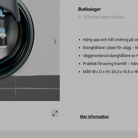
Butikslager
Hämtar lagerstatus...
Häng upp och håll ordning på va
Slanghållare i plast för vägg – kl
Väggmonterad slanghållare av hö
Praktisk förvaring framtill – hä
Mått (B x D x H): 24,3 x 15,5 x 1
Mer information