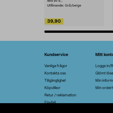
test av d...
Utförande:
Grå/beige
39,90
Lägg i varukorg
Sidfot
Kundservice
Mitt kont
Vanliga frågor
Logga in/R
Kontakta oss
Glömt lös
Tillgänglighet
Min inform
Köpvillkor
Min orderh
Retur / reklamation
Elavfall
Cookie policy