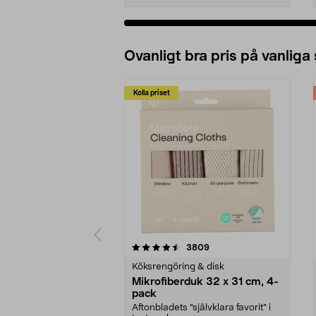
Ovanligt bra pris på vanliga
Kolla priset
5av 5 stjärnor
4.0av 5 stjärnor
recensioner
3809
Köksrengöring & disk
Mikrofiberduk 32 x 31 cm, 4-
pack
Aftonbladets "självklara favorit” i