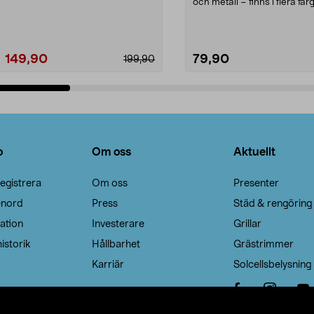
Noppborttagaren fräs...
och metall – finns i flera färg
Galge med sv...
149,90
79,90
199,90
Lägg i varukorg
Lägg i varukorg
o
Om oss
Aktuellt
egistrera
Om oss
Presenter
enord
Press
Städ & rengöring
ation
Investerare
Grillar
istorik
Hållbarhet
Grästrimmer
Karriär
Solcellsbelysning