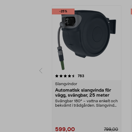
-25%
5 av 5 stjärnor
4.5 av 5 stjärnor
recensioner
783
Slangvindor
Automatisk slangvinda för
vägg, svängbar, 25 meter
Svängbar 180° – vattna enkelt och
bekvämt i trädgården. Slangvinda
med 25 meter ...
599,00
799,00