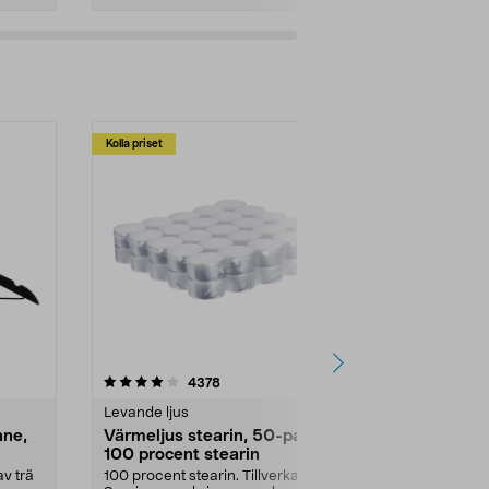
Kolla priset
Multibuy
4.5av 5 stjärnor
recensioner
4.5
4378
2
Levande ljus
Rengöringsm
nne,
Värmeljus stearin, 50-pack,
Bikarbonat
100 procent stearin
Ett allsidigt 
städning och 
v trä
100 procent stearin. Tillverkade i