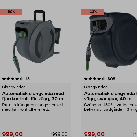
-50%
-33%
4.5 av 5 stjärnor
recensioner
5.0 av 5 stjärnor
recensioner
18
808
Slangvindor
Slangvindor
Automatisk slangvinda med
Automatisk slangvinda 
fjärrkontroll, för vägg, 30 m
vägg, svängbar, 40 m
Rulla in trädgårdsslangen enkelt
Svängbar 180° – vattna enk
med fjärrkontroll eller ett
bekvämt i trädgården. Slan
knapptryck. Väggmon...
med 40 meter ...
999,00
999,00
1999,00
1