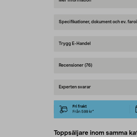
Mer information
Specifikationer, dokument och ev. faro
Trygg E-Handel
Recensioner
(76)
Experten svarar
Fri frakt
Från 599 kr*
Toppsäljare inom samma ka