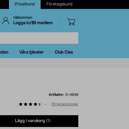
Privatkund
Företagskund
Välkommen
Logga in/Bli medlem
nden
Våra tjänster
Club Clas
Artikelnr:
31-6899
76
recensioner
Lägg i varukorg
(1)