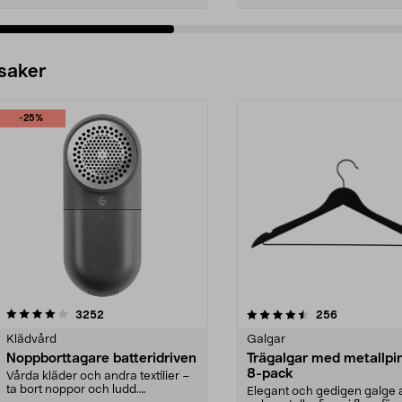
 saker
-25%
4.5av 5 stjärnor
recensioner
4.0av 5 stjärnor
recensioner
3252
256
Klädvård
Galgar
Noppborttagare batteridriven
Trägalgar med metallpi
8-pack
Vårda kläder och andra textilier –
ta bort noppor och ludd.
Elegant och gedigen galge a