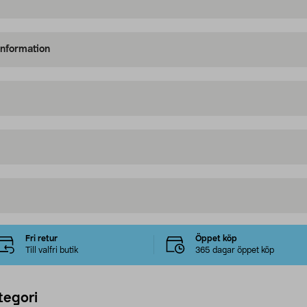
information
Fri retur
Öppet köp
Till valfri butik
365 dagar öppet köp
tegori