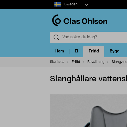
Select
Sweden
market
Hem
El
Fritid
Bygg
Startsida
Fritid
Bevattning
Slangvin
Slanghållare vattensla