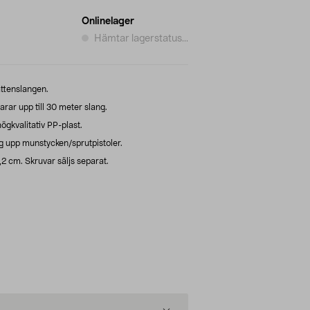
Onlinelager
Hämtar lagerstatus...
ttenslangen.
arar upp till 30 meter slang.
gkvalitativ PP-plast.
ng upp munstycken/sprutpistoler.
6,2 cm. Skruvar säljs separat.