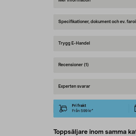
Mer information
Specifikationer, dokument och ev. faro
Trygg E-Handel
Recensioner
(1)
Experten svarar
Fri frakt
Från 599 kr*
Toppsäljare inom samma ka