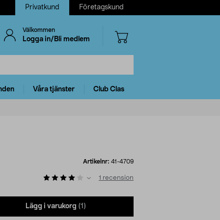
Privatkund
Företagskund
Välkommen
Logga in/Bli medlem
nden
Våra tjänster
Club Clas
Artikelnr:
41-4709
1
recension
Lägg i varukorg
(1)