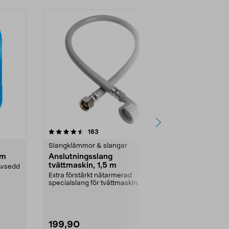
4.5 av 5 stjärnor
recensioner
5.0
163
7
Slangklämmor & slangar
Slangklämmor
mm
Anslutningsslang
Avtappning
tvättmaskin, 1,5 m
Avsedd
Tunn, armera
för t.ex. drä...
Extra förstärkt nätarmerad
specialslang för tvättmaskin.
Anslutningsslang för tv...
199,90
179,90