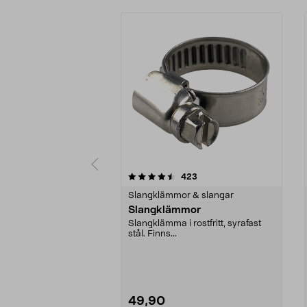
5 av 5 stjärnor
4.0 av 5 stjärnor
recensioner
423
Slangklämmor & slangar
Slangklämmor
Slangklämma i rostfritt, syrafast
stål. Finns...
49,90