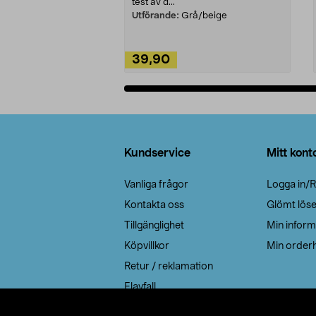
test av d...
Utförande:
Grå/beige
39,90
Lägg i varukorg
Sidfot
Kundservice
Mitt kont
Vanliga frågor
Logga in/R
Kontakta oss
Glömt lös
Tillgänglighet
Min inform
Köpvillkor
Min orderh
Retur / reklamation
Elavfall
Cookie policy