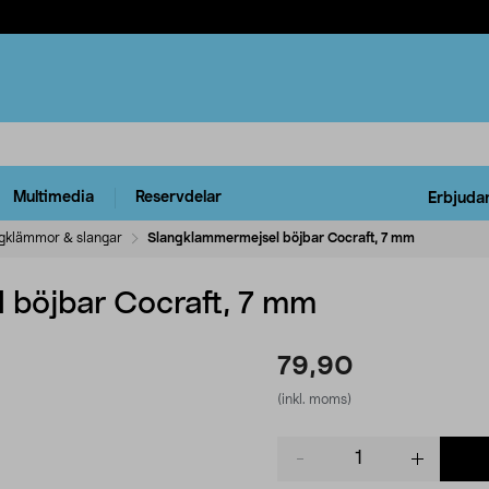
Multimedia
Reservdelar
Erbjuda
gklämmor & slangar
Slangklammermejsel böjbar Cocraft, 7 mm
 böjbar Cocraft, 7 mm
79,90
(inkl. moms)
Product
quantity