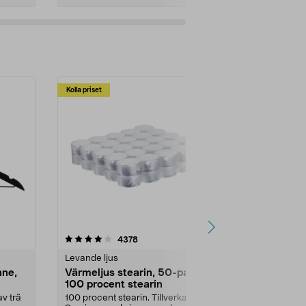
Kolla priset
Multibuy
4.5av 5 stjärnor
recensioner
4.5
4378
2
Levande ljus
Rengöringsm
nne,
Värmeljus stearin, 50-pack,
Bikarbonat
100 procent stearin
Ett allsidigt 
städning och 
v trä
100 procent stearin. Tillverkade i