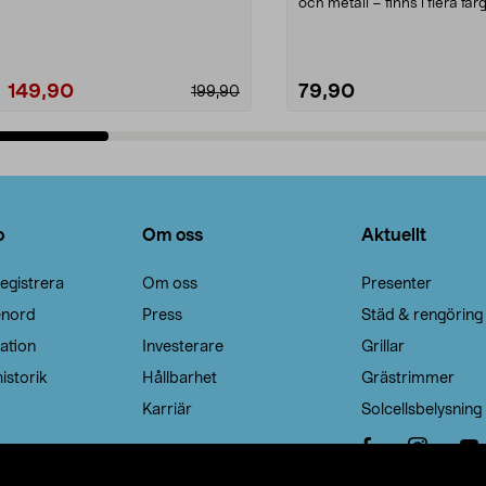
Noppborttagaren fräs...
och metall – finns i flera färg
Galge med sv...
149,90
79,90
199,90
Lägg i varukorg
Lägg i varukorg
o
Om oss
Aktuellt
egistrera
Om oss
Presenter
enord
Press
Städ & rengöring
ation
Investerare
Grillar
istorik
Hållbarhet
Grästrimmer
Karriär
Solcellsbelysning