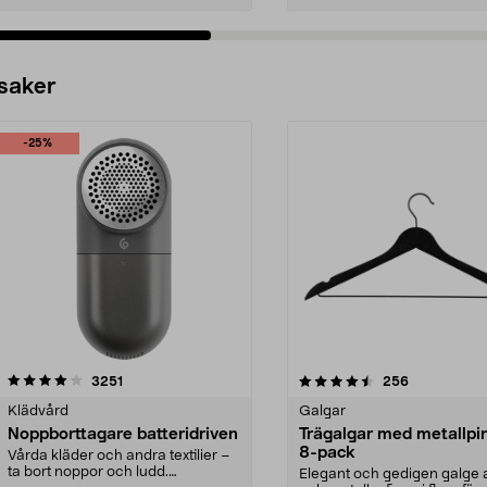
 saker
-25%
4.5av 5 stjärnor
recensioner
4.0av 5 stjärnor
recensioner
3251
256
Klädvård
Galgar
Noppborttagare batteridriven
Trägalgar med metallpi
8-pack
Vårda kläder och andra textilier –
ta bort noppor och ludd.
Elegant och gedigen galge a