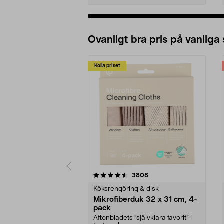
Ovanligt bra pris på vanliga
Kolla priset
5av 5 stjärnor
4.0av 5 stjärnor
recensioner
3808
Köksrengöring & disk
Mikrofiberduk 32 x 31 cm, 4-
pack
Aftonbladets "självklara favorit” i