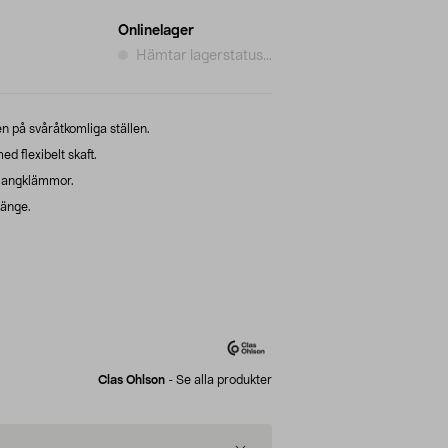
Onlinelager
Hämtar lagerstatus...
n på svåråtkomliga ställen.
 flexibelt skaft.
slangklämmor.
länge.
Clas Ohlson
-
Se alla produkter