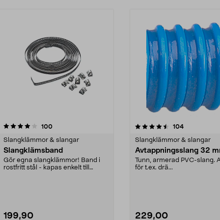
4.5 av 5 stjärnor
recensioner
4.5 av 5 stjärnor
recensioner
100
104
Slangklämmor & slangar
Slangklämmor & slangar
Slangklämsband
Avtappningsslang 32 
Gör egna slangklämmor! Band i
Tunn, armerad PVC-slang. 
rostfritt stål - kapas enkelt till
för t.ex. drä...
önskad längd. 8...
199,90
229,00