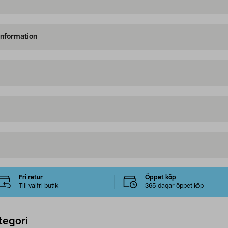
information
Fri retur
Öppet köp
Till valfri butik
365 dagar öppet köp
tegori