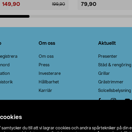
149,90
79,90
199,90
Lägg i varukorg
Lägg i varukorg
o
Om oss
Aktuellt
egistrera
Om oss
Presenter
enord
Press
Städ & rengöring
ation
Investerare
Grillar
istorik
Hållbarhet
Grästrimmer
Karriär
Solcellsbelysning
 cookies
”
samtycker du till att vi lagrar cookies och andra spårtekniker på din 