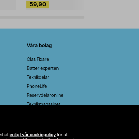
59,90
49,90
Lägg i varukorg
Lägg
Våra bolag
Clas Fixare
Batteriexperten
Teknikdelar
PhoneLife
Reservdelaronline
Teknikmagasinet
enhet
enligt vår cookiepolicy
för att