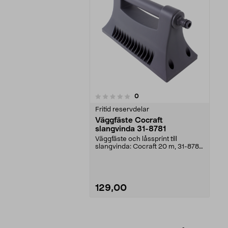
recensioner
0
0 av 5 stjärnor
Fritid reservdelar
Väggfäste Cocraft
slangvinda 31-8781
Väggfäste och låssprint till
slangvinda: Cocraft 20 m, 31-8781
(DY6600W20)För ut...
129,00
Lägg i varukorg