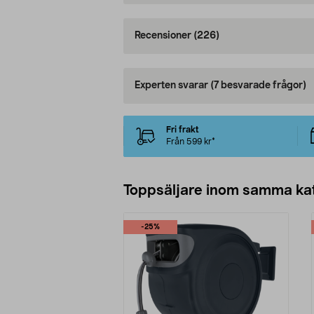
Recensioner
(226)
Experten svarar
(7 besvarade frågor)
Fri frakt
Från 599 kr*
Toppsäljare inom samma ka
-25%