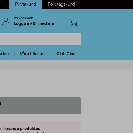
Privatkund
Företagskund
Välkommen
Logga in/Bli medlem
nden
Våra tjänster
Club Clas
t
er
liknande produkter.