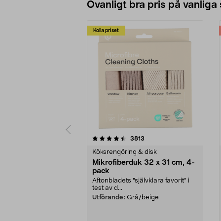
Ovanligt bra pris på vanliga
Kolla priset
5av 5 stjärnor
4.0av 5 stjärnor
recensioner
3813
Köksrengöring & disk
Mikrofiberduk 32 x 31 cm, 4-
pack
Aftonbladets "självklara favorit” i
test av d...
Utförande:
Grå/beige