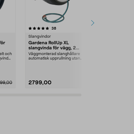
4.5 av 5 stjärnor
recensioner
5.0
38
7
Slangvindor
Slangvindor
för
Gardena RollUp XL
Slanghållar
slangvinda för vägg, 2
fack för till
munstycken, 35 m
elt och
Väggmonterad slanghållare med
Häng upp och 
gvinda
automatisk upprullning utan
vattenslangen
trassel. Gardena RollU...
för vägg – klar
2799,00
69,90
499,00