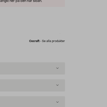
ängst ner på den här sidan.
Cocraft
-
Se alla produkter