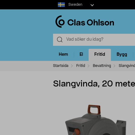
Select
Sweden
market
Hem
El
Fritid
Bygg
Startsida
Fritid
Bevattning
Slangvin
Slangvinda, 20 mete