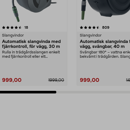
4.5 av 5 stjärnor
recensioner
5.0 av 5 stjärnor
recensioner
18
809
Slangvindor
Slangvindor
Automatisk slangvinda med
Automatisk slangvinda 
fjärrkontroll, för vägg, 30 m
vägg, svängbar, 40 m
Rulla in trädgårdsslangen enkelt
Svängbar 180° – vattna enk
med fjärrkontroll eller ett
bekvämt i trädgården. Slan
knapptryck. Väggmon...
med 40 meter ...
999,00
999,00
1999,00
1