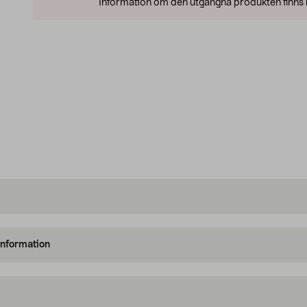
Information om den utgångna produkten finns l
information