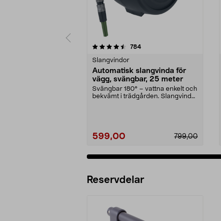
5 av 5 stjärnor
4.5 av 5 stjärnor
recensioner
784
Slangvindor
Automatisk slangvinda för
vägg, svängbar, 25 meter
Svängbar 180° – vattna enkelt och
bekvämt i trädgården. Slangvinda
med 25 meter ...
599,00
799,00
Reservdelar