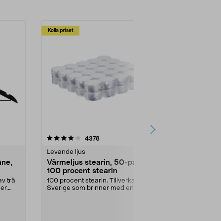
Kolla priset
Multibuy
4.5av 5 stjärnor
recensioner
4.5
4378
2
Levande ljus
Rengöringsm
nne,
Värmeljus stearin, 50-pack,
Bikarbonat
100 procent stearin
Ett allsidigt 
städning och 
v trä
100 procent stearin. Tillverkade i
ute. Städa med
er.
Sverige som brinner med en
vacker och sotfri ...