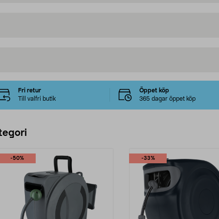
Fri retur
Öppet köp
Till valfri butik
365 dagar öppet köp
tegori
-50%
-33%