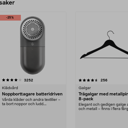
 saker
-25%
4.5av 5 stjärnor
recensioner
4.0av 5 stjärnor
recensioner
3252
256
Klädvård
Galgar
Noppborttagare batteridriven
Trägalgar med metallpi
8-pack
Vårda kläder och andra textilier –
ta bort noppor och ludd.
Elegant och gedigen galge a
Noppborttagaren fräs...
och metall – finns i flera färg
Galge med sv...