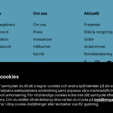
o
Om oss
Aktuellt
egistrera
Om oss
Presenter
enord
Press
Städ & rengöring
ation
Investerare
Grillar
istorik
Hållbarhet
Grästrimmer
Karriär
Solcellsbelysning
 cookies
”
samtycker du till att vi lagrar cookies och andra spårtekniker på din 
analysera webbplatsens användning samt anpassa våra marknadsförings
 och annonsering. För nödvändiga cookies krävs inte ditt samtycke ef
a. Om du istället vill skräddarsy dina val kan du trycka på
inställninga
r i dina cookie-inställningar eller kontaktar oss för guidning.
s Ohlson
Köpvillkor
Privacy statement
Klubbvillkor
H