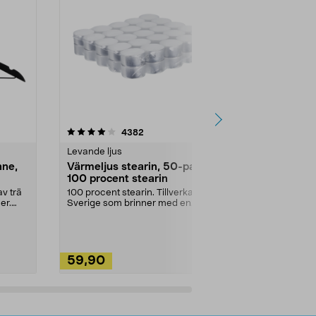
4.5av 5 stjärnor
recensioner
4.5
4382
2
Levande ljus
Rengöringsm
nne,
Värmeljus stearin, 50-pack,
Bikarbonat
100 procent stearin
Ett allsidigt 
städning och 
v trä
100 procent stearin. Tillverkade i
ute. Städa med
er.
Sverige som brinner med en
vacker och sotfri ...
59,90
49,90
Lägg i varukorg
Lägg