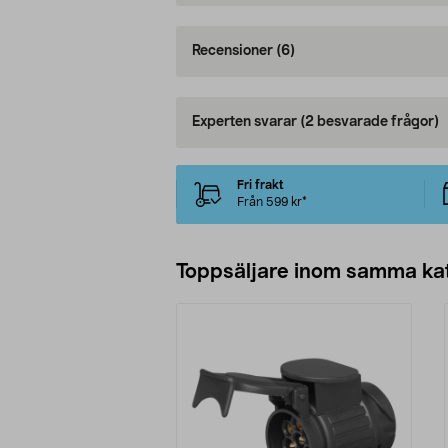
Recensioner
(6)
Experten svarar
(2 besvarade frågor)
Fri frakt
Från 599 kr*
Toppsäljare inom samma ka