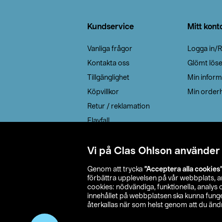
Sidfot
Kundservice
Mitt kont
Vanliga frågor
Logga in/R
Kontakta oss
Glömt lös
Tillgänglighet
Min inform
Köpvillkor
Min orderh
Retur / reklamation
Elavfall
Cookie policy
Leveransalternativ
Vi på Clas Ohlson använder
Genom att trycka
”Acceptera alla cookies
förbättra upplevelsen på vår webbplats, 
cookies: nödvändiga, funktionella, analys
innehållet på webbplatsen ska kunna funger
återkallas när som helst genom att du ändra
© 2026 Cla