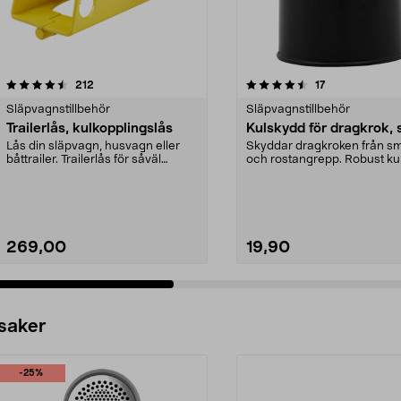
4.5 av 5 stjärnor
recensioner
4.5 av 5 stjärnor
recensioner
212
17
Släpvagnstillbehör
Släpvagnstillbehör
Trailerlås, kulkopplingslås
Kulskydd för dragkrok, 
Lås din släpvagn, husvagn eller
Skyddar dragkroken från s
båttrailer. Trailerlås för såväl
och rostangrepp. Robust ku
kopplad som oko...
som passar dragkr...
269,00
19,90
 saker
-25%