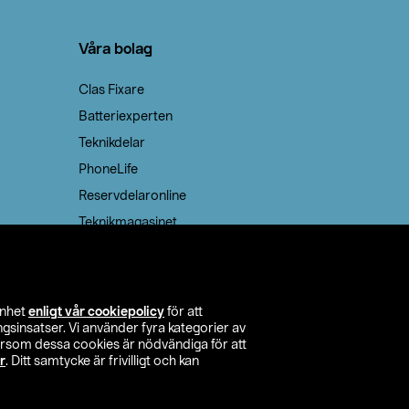
Våra bolag
Clas Fixare
Batteriexperten
Teknikdelar
PhoneLife
Reservdelaronline
Teknikmagasinet
enhet
enligt vår cookiepolicy
för att
insatser. Vi använder fyra kategorier av
tersom dessa cookies är nödvändiga för att
r
. Ditt samtycke är frivilligt och kan
itta butik