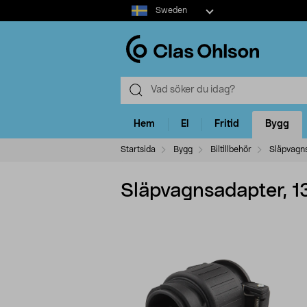
Select
Sweden
market
Hem
El
Fritid
Bygg
Startsida
Bygg
Biltillbehör
Släpvagns
Släpvagnsadapter, 13-