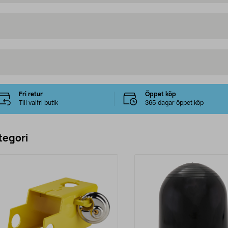
Fri retur
Öppet köp
Till valfri butik
365 dagar öppet köp
tegori