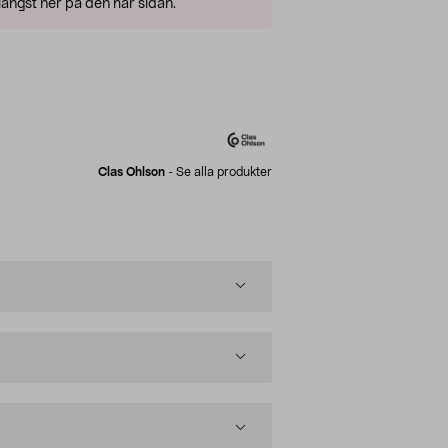
ängst ner på den här sidan.
Clas Ohlson
-
Se alla produkter