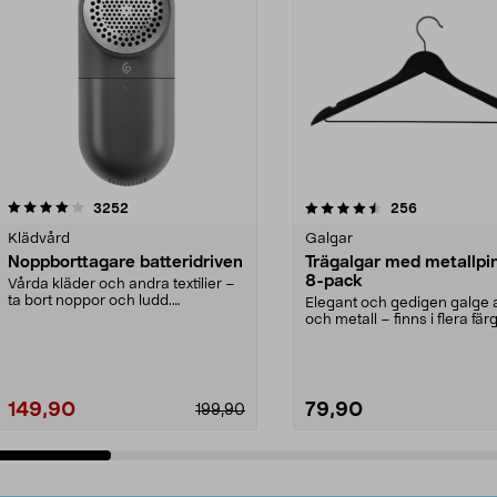
4.5av 5 stjärnor
recensioner
4.0av 5 stjärnor
recensioner
3252
256
Klädvård
Galgar
Noppborttagare batteridriven
Trägalgar med metallpi
8-pack
Vårda kläder och andra textilier –
ta bort noppor och ludd.
Elegant och gedigen galge a
Noppborttagaren fräs...
och metall – finns i flera färg
Galge med sv...
149,90
79,90
199,90
Lägg i varukorg
Lägg i varukorg