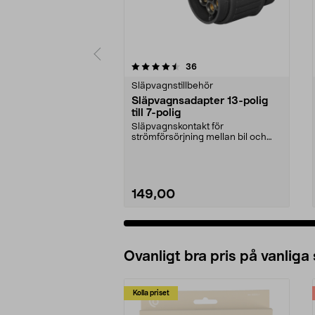
5 av 5 stjärnor
4.5 av 5 stjärnor
recensioner
36
Släpvagnstillbehör
Släpvagnsadapter 13-polig
till 7-polig
Släpvagnskontakt för
strömförsörjning mellan bil och
släpvagn. Adapter för bil m...
149,00
Ovanligt bra pris på vanliga
Kolla priset