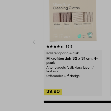
5av 5 stjärnor
4.0av 5 stjärnor
recensioner
3813
Köksrengöring & disk
Mikrofiberduk 32 x 31 cm, 4-
pack
Aftonbladets "självklara favorit” i
test av d...
Utförande:
Grå/beige
39,90
Lägg i varukorg