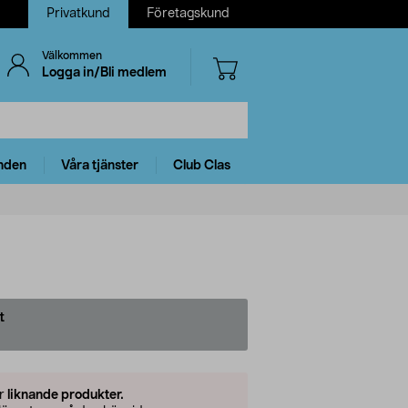
Privatkund
Företagskund
Välkommen
Logga in/Bli medlem
nden
Våra tjänster
Club Clas
t
er
liknande produkter.