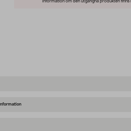
Information om den utgångna produkten finns l
information