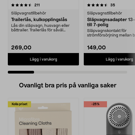
4.5 av 5 stjärnor
recensioner
4.5 av 5 stjärnor
recensione
211
35
Släpvagnstillbehör
Släpvagnstillbehör
Trailerlås, kulkopplingslås
Släpvagnsadapter 13-
till 7-polig
Lås din släpvagn, husvagn eller
båttrailer. Trailerlås för såväl
Släpvagnskontakt för
kopplad som oko...
strömförsörjning mellan b
släpvagn. Adapter för bil m
269,00
149,00
Lägg i varukorg
Lägg i varukorg
Ovanligt bra pris på vanliga saker
Kolla priset
-25%