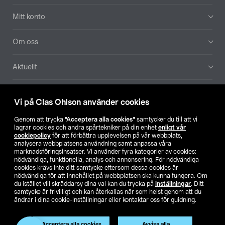
Mitt konto
Om oss
Aktuellt
Våra bolag
Vi på Clas Ohlson använder cookies
Hitta butik
Genom att trycka
”Acceptera alla cookies”
samtycker du till att vi
lagrar cookies och andra spårtekniker på din enhet
enligt vår
cookiepolicy
för att förbättra upplevelsen på vår webbplats,
SE
NO
FI
analysera webbplatsens användning samt anpassa våra
marknadsföringsinsatser. Vi använder fyra kategorier av cookies:
nödvändiga, funktionella, analys och annonsering. För nödvändiga
cookies krävs inte ditt samtycke eftersom dessa cookies är
nödvändiga för att innehållet på webbplatsen ska kunna fungera. Om
du istället vill skräddarsy dina val kan du trycka på
inställningar
. Ditt
samtycke är frivilligt och kan återkallas när som helst genom att du
ändrar i dina cookie-inställningar eller kontaktar oss för guidning.
Köpvillkor
Privacy statement
Klubbvillkor
För företag
Ändra till priser exklusive moms
Produkten har utgått
Acceptera alla cookies
Avvisa alla