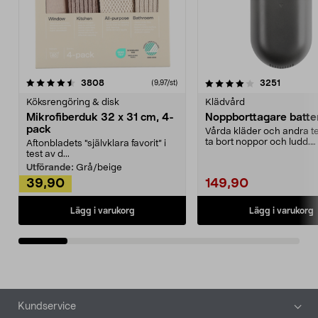
4.0av 5 stjärnor
recensioner
4.5av 5 stjärnor
recensio
3808
3251
(9,97/st)
Köksrengöring & disk
Klädvård
Mikrofiberduk 32 x 31 cm, 4-
Noppborttagare batter
pack
Vårda kläder och andra tex
ta bort noppor och ludd.
Aftonbladets "självklara favorit” i
Noppborttagaren fräs...
test av d...
Utförande:
Grå/beige
39,90
149,90
Lägg i varukorg
Lägg i varukorg
Sidfot
Kundservice