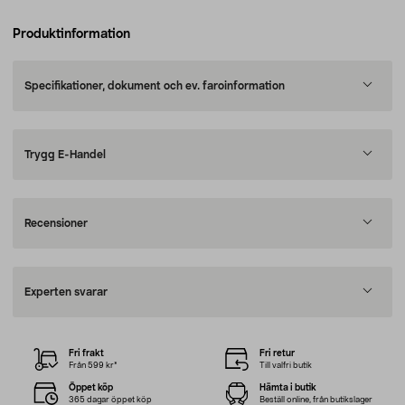
Produktinformation
Specifikationer, dokument och ev. faroinformation
Trygg E-Handel
Recensioner
Experten svarar
Fri frakt
Fri retur
Från 599 kr*
Till valfri butik
Öppet köp
Hämta i butik
365 dagar öppet köp
Beställ online, från butikslager