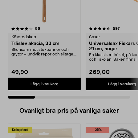
4.5 av 5 stjärnor
recensioner
4.5 av 5 stjärnor
recension
86
597
Köksredskap
Saxar
Träslev akacia, 33 cm
Universalsax Fiskars 
21 cm, höger
Skonsam mot stekpannor och
grytor – undvik repor och slitage.
En klassiker i köket, på ko
Träslev i tåligt o...
och i skolan. Saxen finns i
och höger...
49,90
269,00
Lägg i varukorg
Lägg i varukorg
Ovanligt bra pris på vanliga saker
Kolla priset
-25%