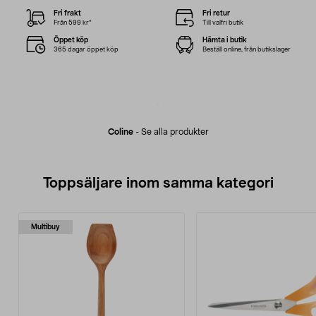
Fri frakt
Fri retur
Från 599 kr*
Till valfri butik
Öppet köp
Hämta i butik
365 dagar öppet köp
Beställ online, från butikslager
Coline
-
Se alla produkter
Toppsäljare inom samma kategori
Multibuy