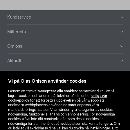
Sidfot
Kundservice
Mitt konto
Om oss
Aktuellt
Våra bolag
Vi på Clas Ohlson använder cookies
Hitta butik
Genom att trycka
”Acceptera alla cookies”
samtycker du till att vi
lagrar cookies och andra spårtekniker på din enhet
enligt vår
cookiepolicy
för att förbättra upplevelsen på vår webbplats,
SE
NO
FI
analysera webbplatsens användning samt anpassa våra
marknadsföringsinsatser. Vi använder fyra kategorier av cookies:
nödvändiga, funktionella, analys och annonsering. För nödvändiga
cookies krävs inte ditt samtycke eftersom dessa cookies är
nödvändiga för att innehållet på webbplatsen ska kunna fungera. Om
du istället vill skräddarsy dina val kan du trycka på
inställningar
. Ditt