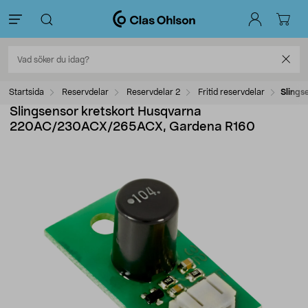
Startsida
Reservdelar
Reservdelar 2
Fritid reservdelar
Sling
Slingsensor kretskort Husqvarna
220AC/230ACX/265ACX, Gardena R160