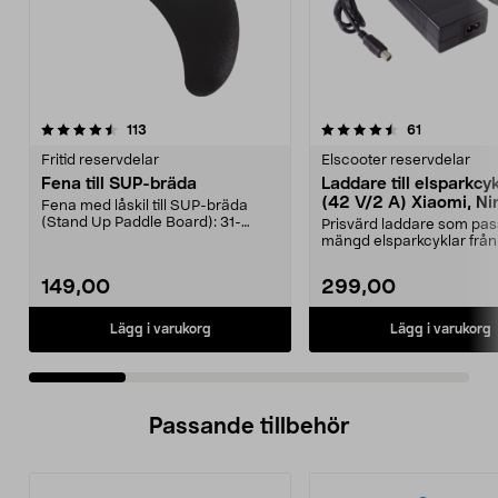
4.5 av 5 stjärnor
recensioner
4.5 av 5 stjärnor
recensioner
113
61
Fritid reservdelar
Elscooter reservdelar
Fena till SUP-bräda
Laddare till elsparkcy
(42 V/2 A) Xiaomi, Ni
Fena med låskil till SUP-bräda
E-Way m.fl.
(Stand Up Paddle Board): 31-
Prisvärd laddare som pas
974331-2059, E11 Pass...
mängd elsparkcyklar från
Ninebot och E-Wa...
149,00
299,00
Lägg i varukorg
Lägg i varukorg
Passande tillbehör