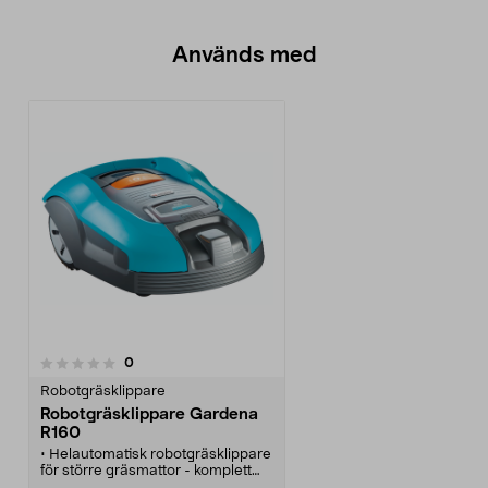
Används med
recensioner
0
Robotgräsklippare
Robotgräsklippare Gardena
R160
• Helautomatisk robotgräsklippare
för större gräsmattor - komplett
och redo för start!