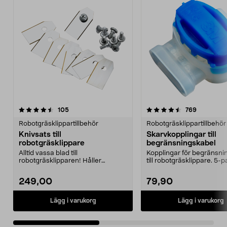
4.5av 5 stjärnor
recensioner
3.0av 5 stjärnor
recension
105
769
Robotgräsklippartillbehör
Robotgräsklippartillbehör
Knivsats till
Skarvkopplingar till
robotgräsklippare
begränsningskabel
Alltid vassa blad till
Kopplingar för begränsni
robotgräsklipparen! Håller
till robotgräsklippare. 5-p
gräsmattan i ett perfekt skick.
249,00
79,90
Lägg i varukorg
Lägg i varukorg