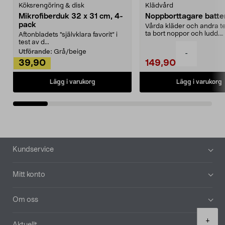
Köksrengöring & disk
Klädvård
Mikrofiberduk 32 x 31 cm, 4-
Noppborttagare batter
pack
Vårda kläder och andra tex
ta bort noppor och ludd.
Aftonbladets "självklara favorit” i
Noppborttagaren fräs...
test av d...
Utförande:
Grå/beige
-
39,90
149,90
Lägg i varukorg
Lägg i varukorg
Sidfot
Kundservice
Mitt konto
Om oss
Product
+