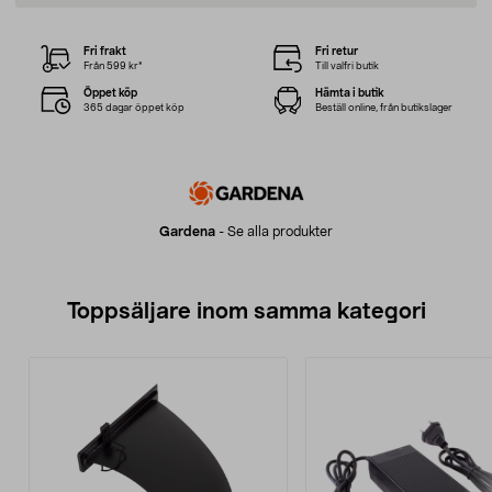
Fri frakt
Fri retur
Från 599 kr*
Till valfri butik
Öppet köp
Hämta i butik
365 dagar öppet köp
Beställ online, från butikslager
Gardena
-
Se alla produkter
Toppsäljare inom samma kategori