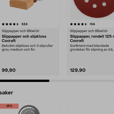
4.5 av 5 stjärnor
recensioner
4.5 av 5 stjärnor
recensioner
324
134
Slippapper och tillbehör
Slippapper och tillbehör
Slippapper och slipkloss
Slippapper, rondell 125
Cocraft
Cocraft
Bekväm slipkloss och 3 sliprullar
Sortiment med blandade
grov, medium och fin.
grovlekar för slipning av trä,
och plast.
99,90
129,90
 saker
-25%