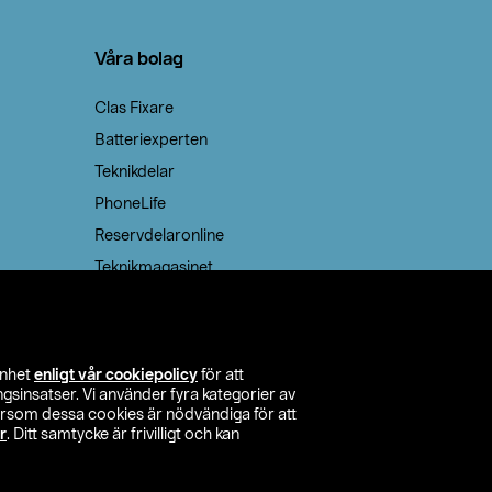
Våra bolag
Clas Fixare
Batteriexperten
Teknikdelar
PhoneLife
Reservdelaronline
Teknikmagasinet
enhet
enligt vår cookiepolicy
för att
insatser. Vi använder fyra kategorier av
tersom dessa cookies är nödvändiga för att
r
. Ditt samtycke är frivilligt och kan
itta butik