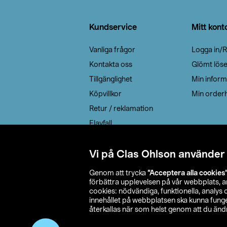
Sidfot
Kundservice
Mitt kont
Vanliga frågor
Logga in/R
Kontakta oss
Glömt lös
Tillgänglighet
Min inform
Köpvillkor
Min orderh
Retur / reklamation
Elavfall
Cookie policy
Leveransalternativ
Vi på Clas Ohlson använder
Genom att trycka
”Acceptera alla cookies
förbättra upplevelsen på vår webbplats, 
cookies: nödvändiga, funktionella, analys
innehållet på webbplatsen ska kunna funger
återkallas när som helst genom att du ändra
© 2026 Cla