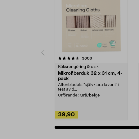
5av 5 stjärnor
4.0av 5 stjärnor
recensioner
3809
Köksrengöring & disk
Mikrofiberduk 32 x 31 cm, 4-
pack
Aftonbladets "självklara favorit” i
test av d...
Utförande:
Grå/beige
39,90
Lägg i varukorg