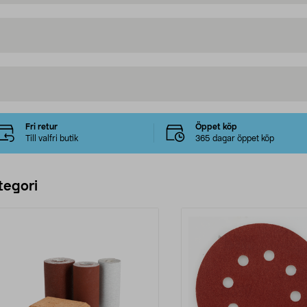
Fri retur
Öppet köp
Till valfri butik
365 dagar öppet köp
tegori