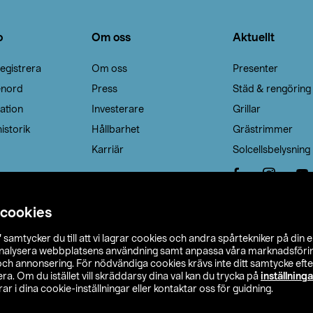
o
Om oss
Aktuellt
egistrera
Om oss
Presenter
enord
Press
Städ & rengöring
ation
Investerare
Grillar
istorik
Hållbarhet
Grästrimmer
Karriär
Solcellsbelysning
 cookies
”
samtycker du till att vi lagrar cookies och andra spårtekniker på din 
analysera webbplatsens användning samt anpassa våra marknadsförings
 och annonsering. För nödvändiga cookies krävs inte ditt samtycke ef
a. Om du istället vill skräddarsy dina val kan du trycka på
inställninga
r i dina cookie-inställningar eller kontaktar oss för guidning.
s Ohlson
Köpvillkor
Privacy statement
Klubbvillkor
H