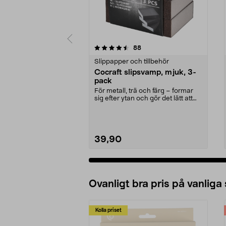
5 av 5 stjärnor
4.5 av 5 stjärnor
recensioner
88
Slippapper och tillbehör
Cocraft slipsvamp, mjuk, 3-
pack
För metall, trä och färg – formar
sig efter ytan och gör det lätt att
slipa. Coc...
39,90
Ovanligt bra pris på vanliga
Kolla priset