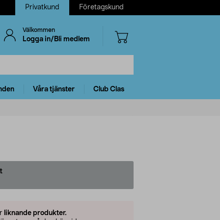
Privatkund
Företagskund
Välkommen
Logga in/Bli medlem
nden
Våra tjänster
Club Clas
t
er
liknande produkter.