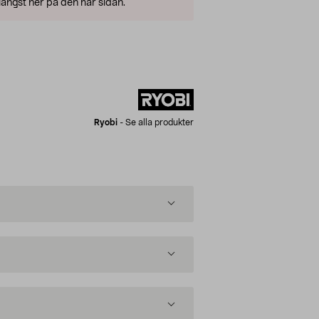
ängst ner på den här sidan.
Ryobi
-
Se alla produkter