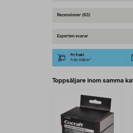
Recensioner
(63)
Experten svarar
Fri frakt
Från 599 kr*
Toppsäljare inom samma ka