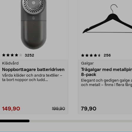
4.5av 5 stjärnor
recensioner
4.0av 5 stjärnor
recensioner
3252
256
Klädvård
Galgar
Noppborttagare batteridriven
Trägalgar med metallpi
8-pack
Vårda kläder och andra textilier –
ta bort noppor och ludd.
Elegant och gedigen galge a
Noppborttagaren fräs...
och metall – finns i flera färg
Galge med sv...
149,90
79,90
199,90
Lägg i varukorg
Lägg i varukorg