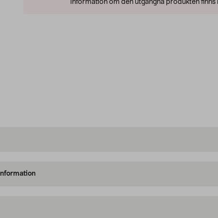
Information om den utgångna produkten finns l
information