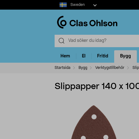
Select
Sweden
market
Hem
El
Fritid
Bygg
Startsida
Bygg
Verktygstillbehör
Sli
Slippapper 140 x 10