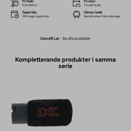
Fri frakt
Fri retur
Från 599 kr*
Till valfri butik
Öppet köp
Hämta i butik
365 dagar öppet köp
Beställ online, från butikslager
Cocraft Lxc
-
Se alla produkter
Kompletterande produkter i samma
serie