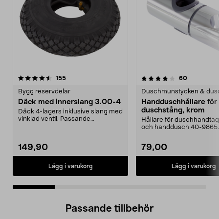
4.0 av 5 stjärnor
recensioner
4.0 av 5 stjärnor
recensione
155
60
Bygg reservdelar
Duschmunstycken & dus
Däck med innerslang 3.00-4
Handduschhållare fö
duschstång, krom
Däck 4-lagers inklusive slang med
vinklad ventil. Passande
Hållare för duschhandtag t
luftgummihjul i dimen...
och handdusch 40-9865.
22 mm stång och ...
149,90
79,00
Lägg i varukorg
Lägg i varukorg
Passande tillbehör