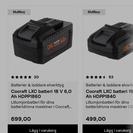
Multibuy
Multibuy
4.5av 5 stjärnor
recensioner
4.5av 5 stjärnor
recensione
30
53
Batterier & laddare elverktyg
Batterier & laddare elver
Cocraft LXC batteri 18 V 6,0
Cocraft LXC batteri 1
Ah HDPP1860
Ah HDPP1840
Litiumjonbatteri för dina
Litiumjonbatteri för dina
batteridrivna maskiner i Cocraft
batteridrivna maskiner i 
LXC-systemet. Cocraft...
LXC-systemet. Cocraft...
699,00
499,00
Lägg i varukorg
Lägg i varukorg