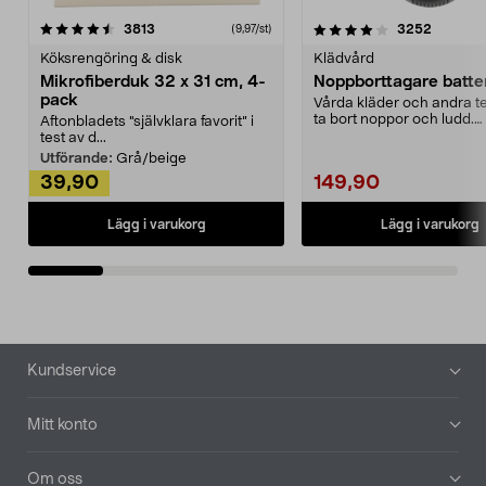
4.0av 5 stjärnor
recensioner
4.5av 5 stjärnor
recensio
3813
3252
(9,97/st)
Köksrengöring & disk
Klädvård
Mikrofiberduk 32 x 31 cm, 4-
Noppborttagare batter
pack
Vårda kläder och andra tex
ta bort noppor och ludd.
Aftonbladets "självklara favorit” i
Noppborttagaren fräs...
test av d...
Utförande:
Grå/beige
39,90
149,90
Lägg i varukorg
Lägg i varukorg
Sidfot
Kundservice
Mitt konto
Om oss