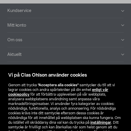
Sidfot
Kundservice
Mitt konto
Om oss
Aktuellt
Våra bolag
Vi på Clas Ohlson använder cookies
Hitta butik
Genom att trycka
”Acceptera alla cookies”
samtycker du till att vi
lagrar cookies och andra spårtekniker på din enhet
enligt vår
cookiepolicy
för att förbättra upplevelsen på vår webbplats,
SE
NO
FI
analysera webbplatsens användning samt anpassa våra
marknadsföringsinsatser. Vi använder fyra kategorier av cookies:
nödvändiga, funktionella, analys och annonsering. För nödvändiga
cookies krävs inte ditt samtycke eftersom dessa cookies är
nödvändiga för att innehållet på webbplatsen ska kunna fungera. Om
du istället vill skräddarsy dina val kan du trycka på
inställningar
. Ditt
samtycke är frivilligt och kan återkallas när som helst genom att du