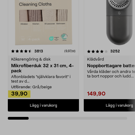
4.0av 5 stjärnor
recensioner
4.5av 5 stjärnor
recensio
3813
3252
(9,97/st)
Köksrengöring & disk
Klädvård
Mikrofiberduk 32 x 31 cm, 4-
Noppborttagare batter
pack
Vårda kläder och andra tex
ta bort noppor och ludd.
Aftonbladets "självklara favorit” i
Noppborttagaren fräs...
test av d...
Utförande:
Grå/beige
39,90
149,90
Lägg i varukorg
Lägg i varukorg