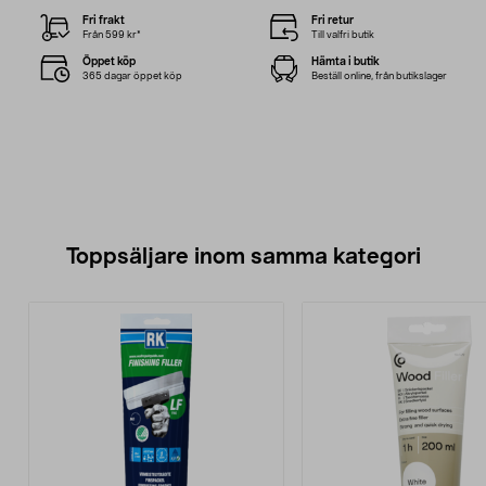
Fri frakt
Fri retur
Från 599 kr*
Till valfri butik
Öppet köp
Hämta i butik
365 dagar öppet köp
Beställ online, från butikslager
Toppsäljare inom samma kategori