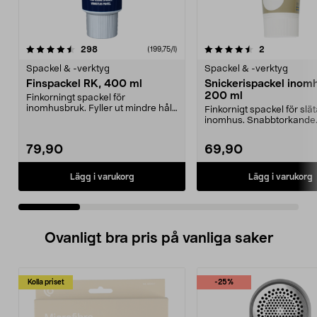
4.5 av 5 stjärnor
recensioner
4.5 av 5 stjärnor
recensioner
298
2
(199,75/l)
Spackel & -verktyg
Spackel & -verktyg
Finspackel RK, 400 ml
Snickerispackel inomhu
200 ml
Finkorningt spackel för
inomhusbruk. Fyller ut mindre hål
Finkornigt spackel för slät
och ojämnheter. Finish...
inomhus. Snabbtorkande
snickerispackel som ...
79,90
69,90
Lägg i varukorg
Lägg i varukorg
Ovanligt bra pris på vanliga saker
Kolla priset
-25%