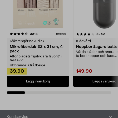
4.0av 5 stjärnor
recensioner
4.5av 5 stjärnor
recensio
3813
3252
(9,97/st)
Köksrengöring & disk
Klädvård
Mikrofiberduk 32 x 31 cm, 4-
Noppborttagare batter
pack
Vårda kläder och andra tex
ta bort noppor och ludd.
Aftonbladets "självklara favorit” i
Noppborttagaren fräs...
test av d...
Utförande:
Grå/beige
39,90
149,90
Lägg i varukorg
Lägg i varukorg
Sidfot
Kundservice