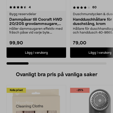
4.0 av 5 stjärnor
recensioner
4.5 av 5 stjärnor
recensione
4
60
Bygg reservdelar
Duschmunstycken & dus
Dammpåsar till Cocraft HWD
Handduschhållare fö
20/20S grovdammsugare,
duschstång, krom
5-pack
Håller dammsugaren effektiv med
Hållare för duschhandtag t
fräsch påse vid varje byte.
och handdusch 40-9865.
Dammsugarpåsar för C...
22 mm stång och ...
99,90
79,00
Lägg i varukorg
Lägg i varukorg
Ovanligt bra pris på vanliga saker
Kolla priset
-25%