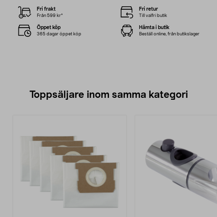
Fri frakt
Fri retur
Från 599 kr*
Till valfri butik
Öppet köp
Hämta i butik
365 dagar öppet köp
Beställ online, från butikslager
Toppsäljare inom samma kategori