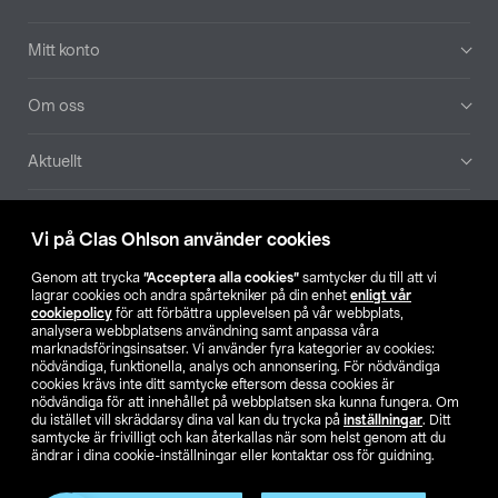
Mitt konto
Om oss
Aktuellt
Våra bolag
Vi på Clas Ohlson använder cookies
Hitta butik
Genom att trycka
”Acceptera alla cookies”
samtycker du till att vi
lagrar cookies och andra spårtekniker på din enhet
enligt vår
cookiepolicy
för att förbättra upplevelsen på vår webbplats,
SE
NO
FI
analysera webbplatsens användning samt anpassa våra
marknadsföringsinsatser. Vi använder fyra kategorier av cookies:
nödvändiga, funktionella, analys och annonsering. För nödvändiga
cookies krävs inte ditt samtycke eftersom dessa cookies är
nödvändiga för att innehållet på webbplatsen ska kunna fungera. Om
du istället vill skräddarsy dina val kan du trycka på
inställningar
. Ditt
samtycke är frivilligt och kan återkallas när som helst genom att du
ändrar i dina cookie-inställningar eller kontaktar oss för guidning.
Köpvillkor
Privacy statement
Klubbvillkor
För företag
Ändra till priser exklusive moms