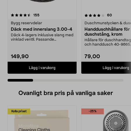
4.0 av 5 stjärnor
recensioner
4.0 av 5 stjärnor
recensione
155
60
Bygg reservdelar
Duschmunstycken & dus
Däck med innerslang 3.00-4
Handduschhållare fö
duschstång, krom
Däck 4-lagers inklusive slang med
vinklad ventil. Passande
Hållare för duschhandtag t
luftgummihjul i dimen...
och handdusch 40-9865.
22 mm stång och ...
149,90
79,00
Lägg i varukorg
Lägg i varukorg
Ovanligt bra pris på vanliga saker
Kolla priset
-25%