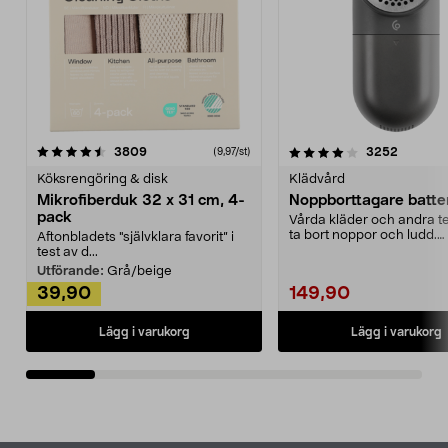
4.0av 5 stjärnor
recensioner
4.5av 5 stjärnor
recensio
3809
3252
(9,97/st)
Köksrengöring & disk
Klädvård
Mikrofiberduk 32 x 31 cm, 4-
Noppborttagare batter
pack
Vårda kläder och andra tex
ta bort noppor och ludd.
Aftonbladets "självklara favorit” i
Noppborttagaren fräs...
test av d...
Utförande:
Grå/beige
39,90
149,90
Lägg i varukorg
Lägg i varukorg