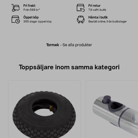
Fri frakt
Fri retur
Från 599 kr*
Till valfri butik
Öppet köp
Hämta i butik
365 dagar öppet köp
Beställ online, från butikslager
Tormek
-
Se alla produkter
Toppsäljare inom samma kategori