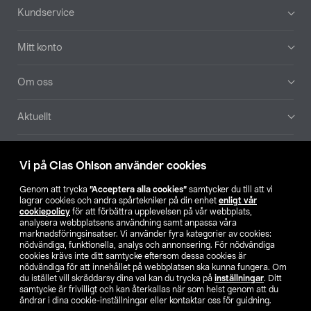
Sidfot
Kundservice
Mitt konto
Om oss
Aktuellt
Våra bolag
Vi på Clas Ohlson använder cookies
Hitta butik
Genom att trycka
”Acceptera alla cookies”
samtycker du till att vi
lagrar cookies och andra spårtekniker på din enhet
enligt vår
cookiepolicy
för att förbättra upplevelsen på vår webbplats,
SE
NO
FI
analysera webbplatsens användning samt anpassa våra
marknadsföringsinsatser. Vi använder fyra kategorier av cookies:
nödvändiga, funktionella, analys och annonsering. För nödvändiga
cookies krävs inte ditt samtycke eftersom dessa cookies är
nödvändiga för att innehållet på webbplatsen ska kunna fungera. Om
du istället vill skräddarsy dina val kan du trycka på
inställningar
. Ditt
samtycke är frivilligt och kan återkallas när som helst genom att du
ändrar i dina cookie-inställningar eller kontaktar oss för guidning.
Köpvillkor
Privacy statement
Klubbvillkor
För företag