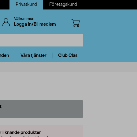
Privatkund
Företagskund
Välkommen
Logga in/Bli medlem
nden
Våra tjänster
Club Clas
t
er
liknande produkter.