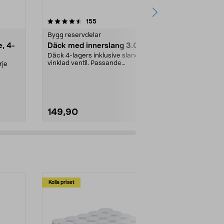
4.5 av 5 stjärnor
recensioner
4.5
155
4
Bygg reservdelar
Bygg reservd
e, 4-
Däck med innerslang 3.00-4
Nyckel 2-p
Däck 4-lagers inklusive slang med
vinklad ventil. Passande
rje
luftgummihjul i dimen...
..
149,90
119,90
Kolla priset
Multibuy