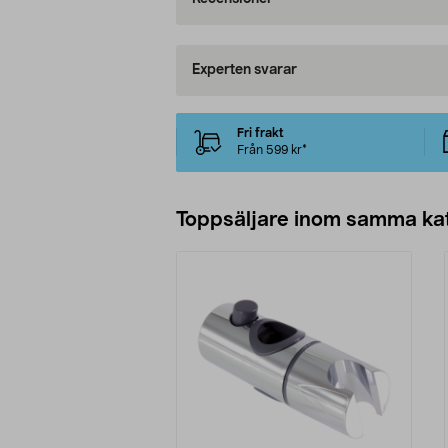
Experten svarar
Fri frakt
Från 599 kr*
Toppsäljare inom samma ka