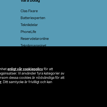
Våra bolag
Clas Fixare
Batteriexperten
Teknikdelar
PhoneLife
Reservdelaronline
Teknikmagasinet
enhet
enligt vår cookiepolicy
för att
insatser. Vi använder fyra kategorier av
tersom dessa cookies är nödvändiga för att
r
. Ditt samtycke är frivilligt och kan
itta butik