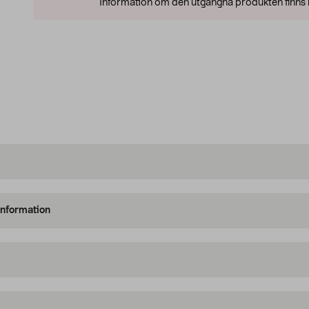
Information om den utgångna produkten finns l
information