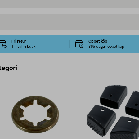
Fri retur
Öppet köp
Till valfri butik
365 dagar öppet köp
tegori