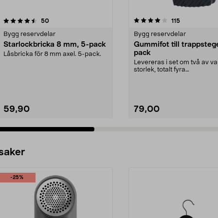
4.0 av 5 stjärnor
recensioner
4.5 av 5 stjärnor
recensioner
50
115
Bygg reservdelar
Bygg reservdelar
Starlockbricka 8 mm, 5-pack
Gummifot till trappsteg
pack
Låsbricka för 8 mm axel. 5-pack.
Levereras i set om två av va
storlek, totalt fyra
stycken.Innermåtten på de t.
59,90
79,00
 saker
-25%