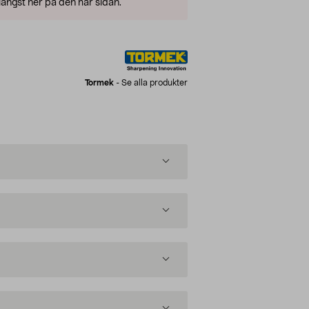
ängst ner på den här sidan.
Tormek
-
Se alla produkter