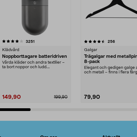
4.5av 5 stjärnor
recensioner
4.0av 5 stjärnor
recensioner
3251
256
Klädvård
Galgar
Noppborttagare batteridriven
Trägalgar med metallpi
8-pack
Vårda kläder och andra textilier –
ta bort noppor och ludd.
Elegant och gedigen galge a
Noppborttagaren fräs...
och metall – finns i flera färg
Galge med sv...
149,90
79,90
199,90
Lägg i varukorg
Lägg i varukorg