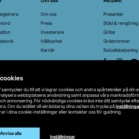
o
Om oss
Aktuellt
egistrera
Om oss
Presenter
enord
Press
Städ & rengöring
ation
Investerare
Grillar
istorik
Hållbarhet
Grästrimmer
Karriär
Solcellsbelysning
 cookies
”
samtycker du till att vi lagrar cookies och andra spårtekniker på din 
analysera webbplatsens användning samt anpassa våra marknadsförings
 och annonsering. För nödvändiga cookies krävs inte ditt samtycke ef
a. Om du istället vill skräddarsy dina val kan du trycka på
inställninga
r i dina cookie-inställningar eller kontaktar oss för guidning.
s Ohlson
Köpvillkor
Privacy statement
Klubbvillkor
H
Ändra till priser exklusive moms
Avvisa alla
Inställningar