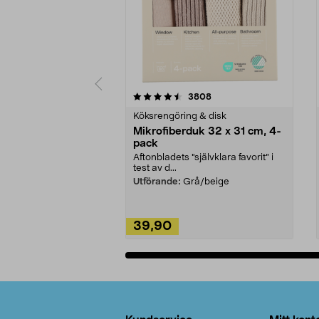
5av 5 stjärnor
4.0av 5 stjärnor
recensioner
3808
Köksrengöring & disk
Mikrofiberduk 32 x 31 cm, 4-
pack
Aftonbladets "självklara favorit” i
test av d...
Utförande:
Grå/beige
39,90
Lägg i varukorg
Sidfot