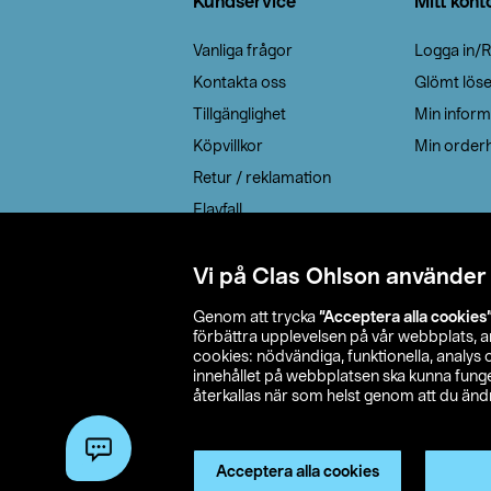
Kundservice
Mitt kont
Vanliga frågor
Logga in/R
Kontakta oss
Glömt lös
Tillgänglighet
Min inform
Köpvillkor
Min orderh
Retur / reklamation
Elavfall
Cookie policy
Leveransalternativ
Vi på Clas Ohlson använder
Genom att trycka
”Acceptera alla cookies
förbättra upplevelsen på vår webbplats, 
cookies: nödvändiga, funktionella, analys
innehållet på webbplatsen ska kunna funger
återkallas när som helst genom att du ändra
© 2026 Cla
Acceptera alla cookies