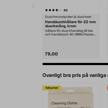
0 av 5 stjärnor
4.5 av 5 stjärnor
recensioner
60
Duschmunstycken & duschset
Handduschhållare för 22 mm
duschstång, krom
Hållare för duschhandtag till tak-
och handdusch 40-9865.Passar
22 mm stång och ...
79,00
Ovanligt bra pris på vanliga
Kolla priset