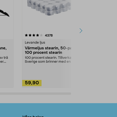
4.5av 5 stjärnor
recensioner
4.5
4378
2
Levande ljus
Rengöringsm
nne,
Värmeljus stearin, 50-pack,
Bikarbonat
100 procent stearin
Ett allsidigt 
städning och 
v trä
100 procent stearin. Tillverkade i
ute. Städa med
er.
Sverige som brinner med en
vacker och sotfri ...
59,90
49,90
Lägg i varukorg
Lägg