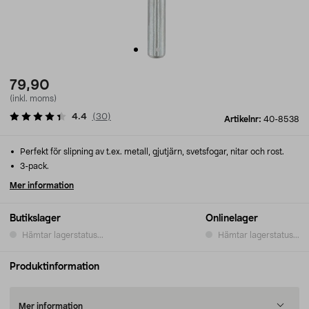
79,90
(inkl. moms)
4.4
(
30
)
Artikelnr:
40-8538
Perfekt för slipning av t.ex. metall, gjutjärn, svetsfogar, nitar och rost.
3-pack.
Mer information
Butikslager
Onlinelager
Hämtar lagerstatus...
Hämtar lagerstatus...
Produktinformation
Mer information