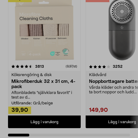
4.0av 5 stjärnor
recensioner
4.5av 5 stjärnor
recensio
3813
3252
(9,97/st)
Köksrengöring & disk
Klädvård
Mikrofiberduk 32 x 31 cm, 4-
Noppborttagare batter
pack
Vårda kläder och andra tex
ta bort noppor och ludd.
Aftonbladets "självklara favorit” i
Noppborttagaren fräs...
test av d...
Utförande:
Grå/beige
39,90
149,90
Lägg i varukorg
Lägg i varukorg