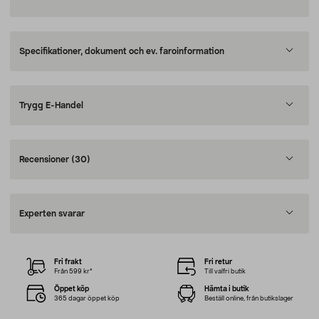
Specifikationer, dokument och ev. faroinformation
Trygg E-Handel
Recensioner
(30)
Experten svarar
Fri frakt
Fri retur
Från 599 kr*
Till valfri butik
Öppet köp
Hämta i butik
365 dagar öppet köp
Beställ online, från butikslager