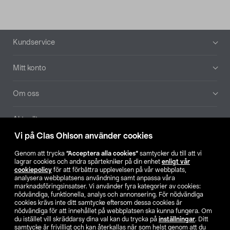
Sidfot
Kundservice
Mitt konto
Om oss
Aktuellt
Vi på Clas Ohlson använder cookies
Våra bolag
Genom att trycka
”Acceptera alla cookies”
samtycker du till att vi
lagrar cookies och andra spårtekniker på din enhet
enligt vår
Hitta butik
cookiepolicy
för att förbättra upplevelsen på vår webbplats,
analysera webbplatsens användning samt anpassa våra
marknadsföringsinsatser. Vi använder fyra kategorier av cookies:
nödvändiga, funktionella, analys och annonsering. För nödvändiga
SE
NO
FI
cookies krävs inte ditt samtycke eftersom dessa cookies är
nödvändiga för att innehållet på webbplatsen ska kunna fungera. Om
du istället vill skräddarsy dina val kan du trycka på
inställningar
. Ditt
samtycke är frivilligt och kan återkallas när som helst genom att du