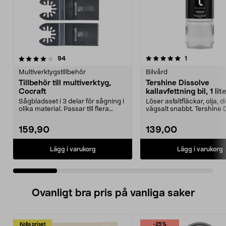
5.0 av 5 stjärnor
recensioner
4.0 av 5 stjärnor
recensioner
94
1
Multiverktygstillbehör
Bilvård
Tillbehör till multiverktyg,
Tershine Dissolve
Cocraft
kallavfettning bil, 1 lit
Sågbladsset i 3 delar för sågning i
Löser asfaltfläckar, olja, 
olika material. Passar till flera
vägsalt snabbt. Tershine 
multiverkt...
– effekt...
159,90
139,00
Lägg i varukorg
Lägg i varukorg
Ovanligt bra pris på vanliga saker
Kolla priset
-25%