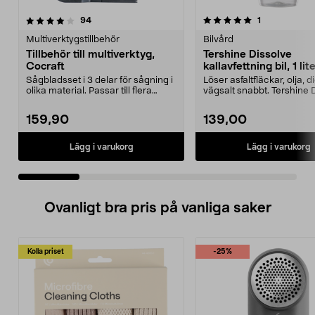
5.0 av 5 stjärnor
recensioner
4.0 av 5 stjärnor
recensioner
94
1
Multiverktygstillbehör
Bilvård
Tillbehör till multiverktyg,
Tershine Dissolve
Cocraft
kallavfettning bil, 1 lit
Sågbladsset i 3 delar för sågning i
Löser asfaltfläckar, olja, 
olika material. Passar till flera
vägsalt snabbt. Tershine 
multiverkt...
– effekt...
159,90
139,00
Lägg i varukorg
Lägg i varukorg
Ovanligt bra pris på vanliga saker
Kolla priset
-25%