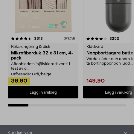
4.0av 5 stjärnor
recensioner
4.5av 5 stjärnor
recensio
3813
3252
(9,97/st)
Köksrengöring & disk
Klädvård
Mikrofiberduk 32 x 31 cm, 4-
Noppborttagare batter
pack
Vårda kläder och andra tex
ta bort noppor och ludd.
Aftonbladets "självklara favorit” i
Noppborttagaren fräs...
test av d...
Utförande:
Grå/beige
39,90
149,90
Lägg i varukorg
Lägg i varukorg
Sidfot
Kundservice