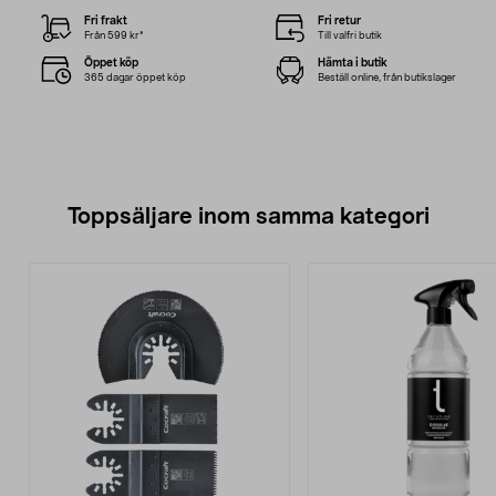
Fri frakt
Fri retur
Från 599 kr*
Till valfri butik
Öppet köp
Hämta i butik
365 dagar öppet köp
Beställ online, från butikslager
Toppsäljare inom samma kategori