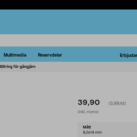
Multimedia
Reservdelar
Erbjuda
Slitring för gångjärn
39,90
(3,99/st)
(inkl. moms)
Select
Mått
variant
9,0x14 mm