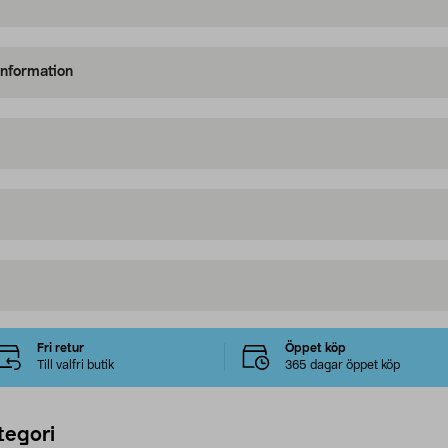
information
Fri retur
Öppet köp
Till valfri butik
365 dagar öppet köp
tegori