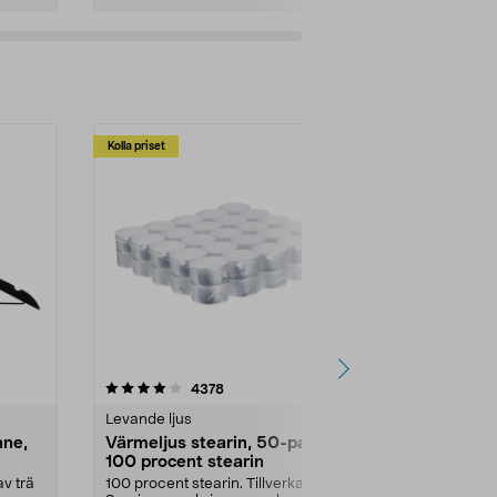
Kolla priset
Multibuy
4.5av 5 stjärnor
recensioner
4.5
4378
2
Levande ljus
Rengöringsm
nne,
Värmeljus stearin, 50-pack,
Bikarbonat
100 procent stearin
Ett allsidigt 
städning och 
v trä
100 procent stearin. Tillverkade i