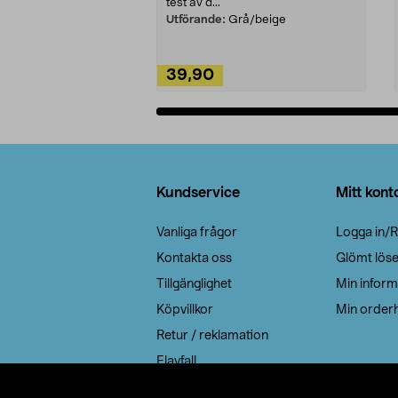
test av d...
Utförande:
Grå/beige
39,90
Lägg i varukorg
Sidfot
Kundservice
Mitt kont
Vanliga frågor
Logga in/R
Kontakta oss
Glömt lös
Tillgänglighet
Min inform
Köpvillkor
Min orderh
Retur / reklamation
Elavfall
Cookie policy