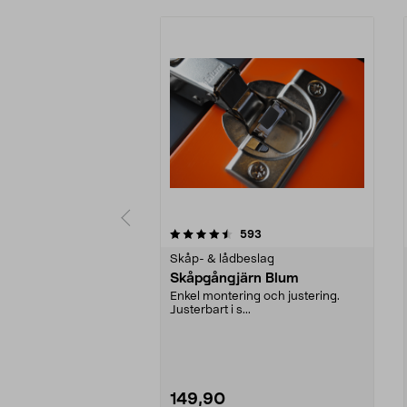
5 av 5 stjärnor
4.5 av 5 stjärnor
recensioner
593
Skåp- & lådbeslag
Skåpgångjärn Blum
Enkel montering och justering.
Justerbart i s...
149,90