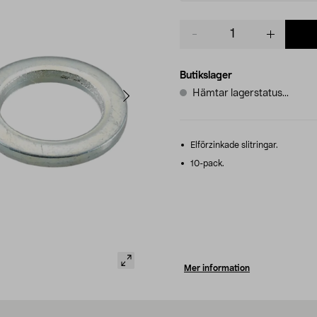
Product
quantity
Butikslager
Hämtar lagerstatus...
Elförzinkade slitringar.
10-pack.
Mer information