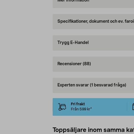
Mer information
Specifikationer, dokument och ev. faro
Trygg E-Handel
Recensioner
(88)
Experten svarar
(1 besvarad fråga)
Fri frakt
Från 599 kr*
Toppsäljare inom samma ka