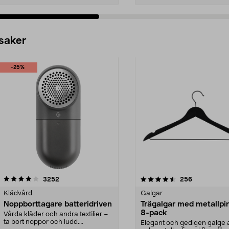
 saker
-25%
4.5av 5 stjärnor
recensioner
4.0av 5 stjärnor
recensioner
3252
256
Klädvård
Galgar
Noppborttagare batteridriven
Trägalgar med metallpi
8-pack
Vårda kläder och andra textilier –
ta bort noppor och ludd.
Elegant och gedigen galge a