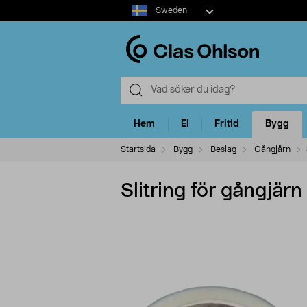
Select
Sweden
market
Hem
El
Fritid
Bygg
Startsida
Bygg
Beslag
Gångjärn
Slitring för gångjärn