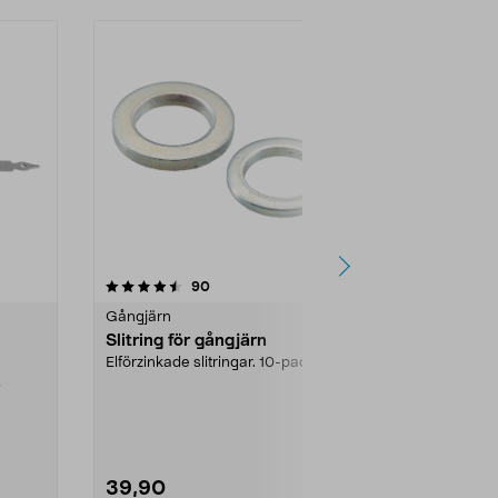
4.5 av 5 stjärnor
recensioner
4.5
90
6
Gångjärn
Gångjärn
Slitring för gångjärn
Kantgångjär
Elförzinkade slitringar. 10-pack.
Elförzinkat k
sprint. Lämpligt
,
fönsterbågar,
39,90
59,90