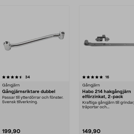
5.0 av 5 stjärnor
recensioner
4.5 av 5 stjärnor
recensioner
34
16
Gångjärn
Gångjärn
Gångjärnsriktare dubbel
Habo 214 hakgångjärn
elförzinkat, 2-pack
Passar till ytterdörrar och fönster.
Svensk tillverkning.
Kraftiga gångjärn till grindar
träportar och...
199,90
149,90