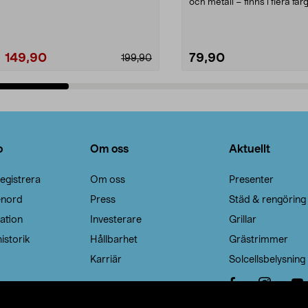
Noppborttagaren fräs...
och metall – finns i flera färg
Galge med sv...
149,90
79,90
199,90
Lägg i varukorg
Lägg i varukorg
o
Om oss
Aktuellt
egistrera
Om oss
Presenter
enord
Press
Städ & rengöring
ation
Investerare
Grillar
istorik
Hållbarhet
Grästrimmer
Karriär
Solcellsbelysning