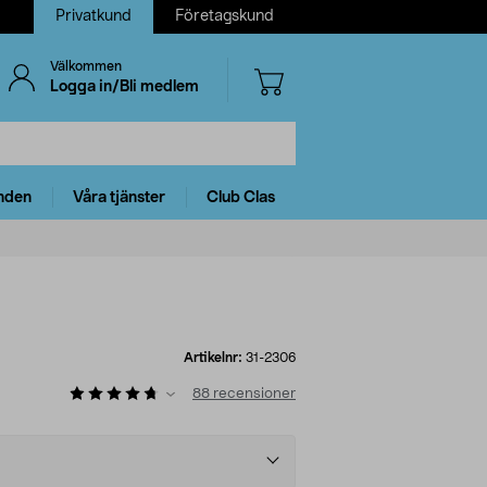
Privatkund
Företagskund
Välkommen
Logga in/Bli medlem
nden
Våra tjänster
Club Clas
Artikelnr:
31-2306
88
recensioner