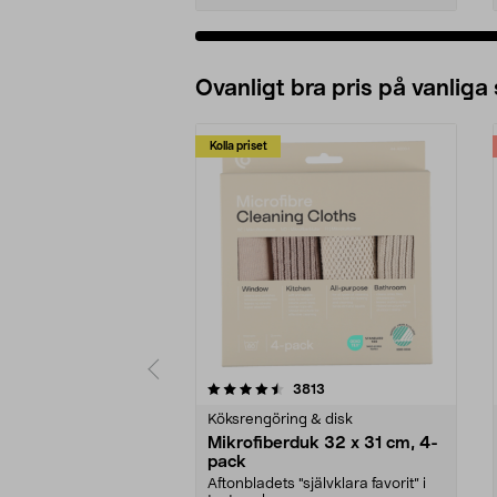
Ovanligt bra pris på vanliga
Kolla priset
5av 5 stjärnor
4.0av 5 stjärnor
recensioner
3813
Köksrengöring & disk
Mikrofiberduk 32 x 31 cm, 4-
pack
Aftonbladets "självklara favorit” i