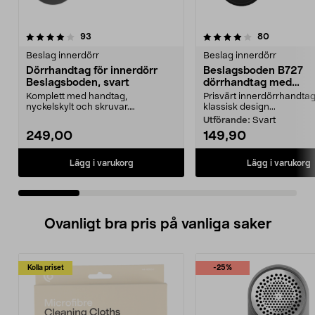
4.0 av 5 stjärnor
recensioner
5.0 av 5 stjärnor
recensione
93
80
Beslag innerdörr
Beslag innerdörr
Dörrhandtag för innerdörr
Beslagsboden B727
Beslagsboden, svart
dörrhandtag med
nyckelskylt, innerdörr
Komplett med handtag,
Prisvärt innerdörrhandta
nyckelskylt och skruvar.
klassisk design...
Beslagsboden dörrhandtag – lätt
Utförande:
Svart
a...
249,00
149,90
Lägg i varukorg
Lägg i varukorg
Ovanligt bra pris på vanliga saker
Kolla priset
-25%