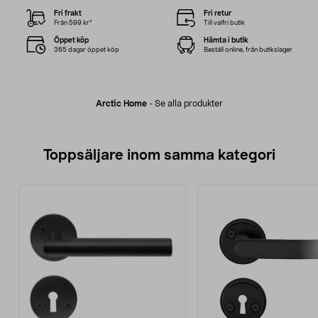
Fri frakt
Fri retur
Från 599 kr*
Till valfri butik
Öppet köp
Hämta i butik
365 dagar öppet köp
Beställ online, från butikslager
Arctic Home
-
Se alla produkter
Toppsäljare inom samma kategori