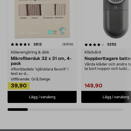
4.0av 5 stjärnor
recensioner
4.5av 5 stjärnor
recensio
3813
3252
(9,97/st)
Köksrengöring & disk
Klädvård
Mikrofiberduk 32 x 31 cm, 4-
Noppborttagare batter
pack
Vårda kläder och andra tex
ta bort noppor och ludd.
Aftonbladets "självklara favorit” i
Noppborttagaren fräs...
test av d...
Utförande:
Grå/beige
39,90
149,90
Lägg i varukorg
Lägg i varukorg