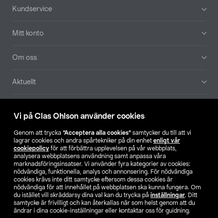
Sidfot
Kundservice
Mitt konto
Om oss
Aktuellt
Våra bolag
Vi på Clas Ohlson använder cookies
Hitta butik
Genom att trycka
”Acceptera alla cookies”
samtycker du till att vi
lagrar cookies och andra spårtekniker på din enhet
enligt vår
cookiepolicy
för att förbättra upplevelsen på vår webbplats,
SE
NO
FI
analysera webbplatsens användning samt anpassa våra
marknadsföringsinsatser. Vi använder fyra kategorier av cookies:
nödvändiga, funktionella, analys och annonsering. För nödvändiga
cookies krävs inte ditt samtycke eftersom dessa cookies är
nödvändiga för att innehållet på webbplatsen ska kunna fungera. Om
du istället vill skräddarsy dina val kan du trycka på
inställningar
. Ditt
samtycke är frivilligt och kan återkallas när som helst genom att du
ändrar i dina cookie-inställningar eller kontaktar oss för guidning.
Köpvillkor
Privacy statement
Klubbvillkor
För företag