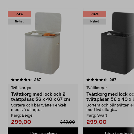
-14%
-14%
Nyhet
Nyhet
4.5 av 5 stjärnor
recensioner
4.5 av 5 stjärnor
recension
267
267
Tvättkorgar
Tvättkorgar
Tvättkorg med lock och 2
Tvättkorg med lock o
tvättpåsar, 56 x 40 x 67 cm
tvättpåsar, 56 x 40 x
Sortera och bär tvätten enkelt
Sortera och bär tvätten e
med två uttagb...
med två uttagb...
Färg:
Beige
Färg:
Svart
299,00
299,00
349,00
Lägg i varukorg
Lägg i varukorg