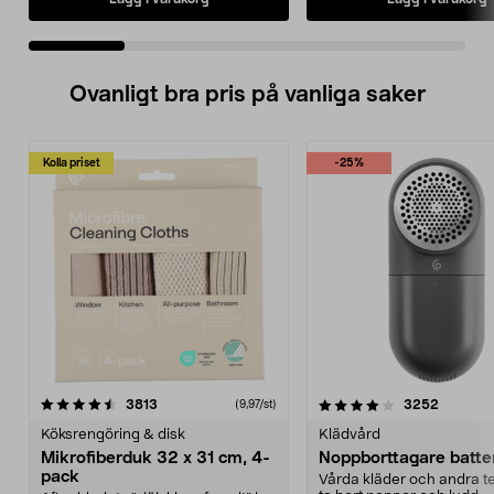
Ovanligt bra pris på vanliga saker
Kolla priset
-25%
4.0av 5 stjärnor
recensioner
4.5av 5 stjärnor
recensio
3813
3252
(9,97/st)
Köksrengöring & disk
Klädvård
Mikrofiberduk 32 x 31 cm, 4-
Noppborttagare batter
pack
Vårda kläder och andra tex