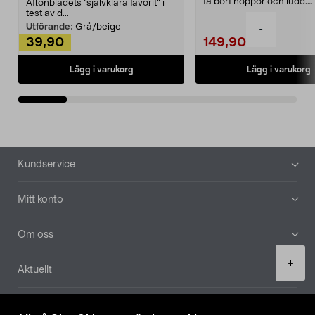
ta bort noppor och ludd.
Aftonbladets "självklara favorit” i
Noppborttagaren fräs...
test av d...
Utförande:
Grå/beige
-
39,90
149,90
Lägg i varukorg
Lägg i varukorg
Sidfot
Kundservice
Mitt konto
Om oss
Product
+
Aktuellt
quantity
Våra bolag