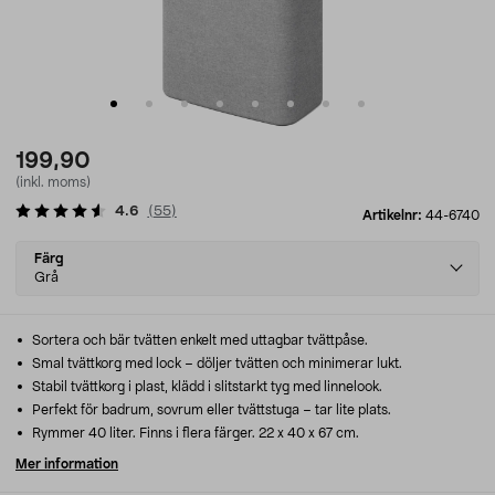
199,90
(inkl. moms)
4.6
(
55
)
Artikelnr:
44-6740
Select
Färg
variant
Grå
Sortera och bär tvätten enkelt med uttagbar tvättpåse.
Smal tvättkorg med lock – döljer tvätten och minimerar lukt.
Stabil tvättkorg i plast, klädd i slitstarkt tyg med linnelook.
Perfekt för badrum, sovrum eller tvättstuga – tar lite plats.
Rymmer 40 liter. Finns i flera färger. 22 x 40 x 67 cm.
Mer information