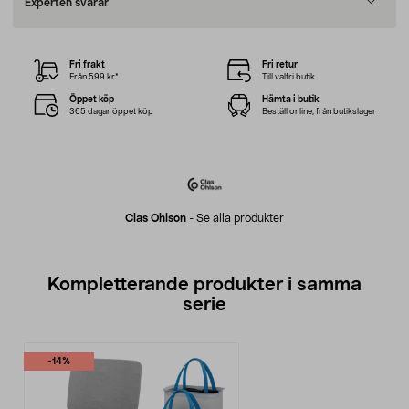
Experten svarar
Fri frakt
Fri retur
Från 599 kr*
Till valfri butik
Öppet köp
Hämta i butik
365 dagar öppet köp
Beställ online, från butikslager
Clas Ohlson
-
Se alla produkter
Kompletterande produkter i samma
serie
-14%