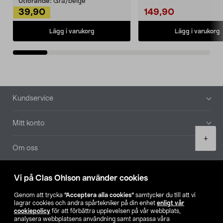
Utförande:
Grå/beige
39,90
149,90
Lägg i varukorg
Lägg i varukorg
Sidfot
Kundservice
Mitt konto
Product
+
quantity
Om oss
Aktuellt
Vi på Clas Ohlson använder cookies
Genom att trycka
”Acceptera alla cookies”
samtycker du till att vi
Våra bolag
lagrar cookies och andra spårtekniker på din enhet
enligt vår
cookiepolicy
för att förbättra upplevelsen på vår webbplats,
analysera webbplatsens användning samt anpassa våra
Hitta butik