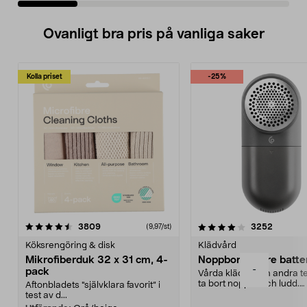
Ovanligt bra pris på vanliga saker
Kolla priset
-25%
4.0av 5 stjärnor
recensioner
4.5av 5 stjärnor
recensio
3809
3252
(9,97/st)
Köksrengöring & disk
Klädvård
Mikrofiberduk 32 x 31 cm, 4-
Noppborttagare batter
-
pack
Vårda kläder och andra tex
ta bort noppor och ludd.
Aftonbladets "självklara favorit” i
Noppborttagaren fräs...
test av d...