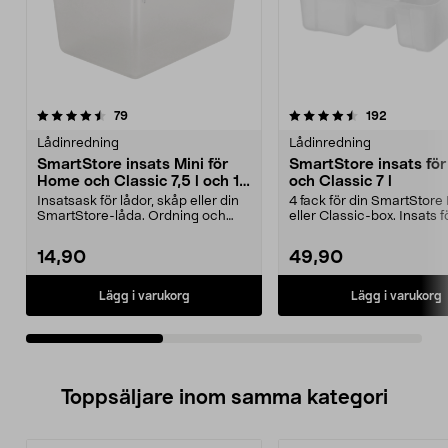
4.5av 5 stjärnor
recensioner
4.5av 5 stjärnor
recensione
79
192
Lådinredning
Lådinredning
SmartStore insats Mini för
SmartStore insats fö
Home och Classic 7,5 l och 14
och Classic 7 l
l
Insatsask för lådor, skåp eller din
4 fack för din SmartStor
SmartStore-låda. Ordning och
eller Classic-box. Insats f
reda för småsak...
ordning och reda fö...
14,90
49,90
Lägg i varukorg
Lägg i varukorg
Toppsäljare inom samma kategori