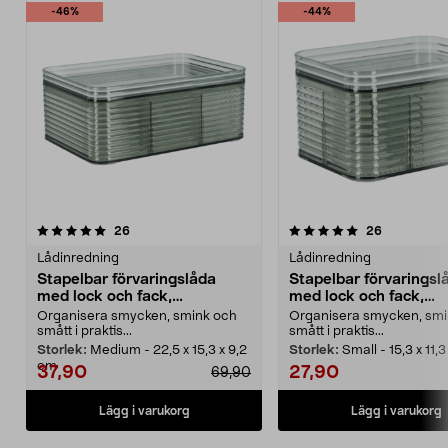
-46%
-44%
5.0 av 5 stjärnor
recensioner
4.5 av 5 stjärnor
recensione
26
26
Lådinredning
Lådinredning
Stapelbar förvaringslåda
Stapelbar förvaringsl
med lock och fack,
med lock och fack,
transparent grön
transparent grön
Organisera smycken, smink och
Organisera smycken, smi
smått i praktis...
smått i praktis...
Storlek:
Medium - 22,5 x 15,3 x 9,2
Storlek:
Small - 15,3 x 11,
cm
37,90
27,90
69,90
Lägg i varukorg
Lägg i varukorg