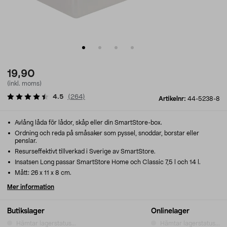
19,90
(inkl. moms)
4.5
(
264
)
Artikelnr:
44-5238-8
Avlång låda för lådor, skåp eller din SmartStore-box.
Ordning och reda på småsaker som pyssel, snoddar, borstar eller
penslar.
Resurseffektivt tillverkad i Sverige av SmartStore.
Insatsen Long passar SmartStore Home och Classic 7,5 l och 14 l.
Mått: 26 x 11 x 8 cm.
Mer information
Butikslager
Onlinelager
Hämtar lagerstatus...
Hämtar lagerstatus...