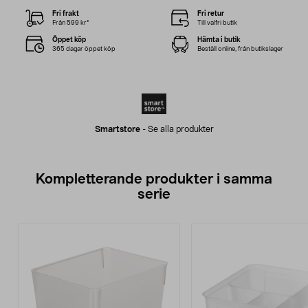
Fri frakt
Fri retur
Från 599 kr*
Till valfri butik
Öppet köp
Hämta i butik
365 dagar öppet köp
Beställ online, från butikslager
Smartstore
-
Se alla produkter
Kompletterande produkter i samma
serie