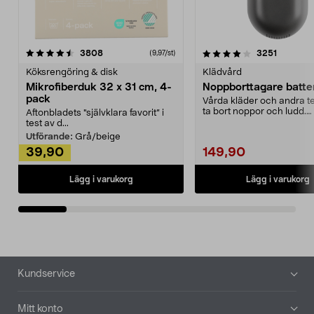
4.0av 5 stjärnor
recensioner
4.5av 5 stjärnor
recensio
3808
3251
(9,97/st)
Köksrengöring & disk
Klädvård
Mikrofiberduk 32 x 31 cm, 4-
Noppborttagare batter
pack
Vårda kläder och andra tex
ta bort noppor och ludd.
Aftonbladets "självklara favorit” i
Noppborttagaren fräs...
test av d...
Utförande:
Grå/beige
39,90
149,90
Lägg i varukorg
Lägg i varukorg
Sidfot
Kundservice
Mitt konto