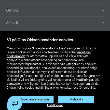
Om oss
Aktuellt
Våra bolag
Vi på Clas Ohlson använder cookies
Hitta butik
Genom att trycka
”Acceptera alla cookies”
samtycker du till att vi
lagrar cookies och andra spårtekniker på din enhet
enligt vår
cookiepolicy
för att förbättra upplevelsen på vår webbplats,
SE
NO
FI
analysera webbplatsens användning samt anpassa våra
marknadsföringsinsatser. Vi använder fyra kategorier av cookies:
nödvändiga, funktionella, analys och annonsering. För nödvändiga
cookies krävs inte ditt samtycke eftersom dessa cookies är
nödvändiga för att innehållet på webbplatsen ska kunna fungera. Om
du istället vill skräddarsy dina val kan du trycka på
inställningar
. Ditt
samtycke är frivilligt och kan återkallas när som helst genom att du
ändrar i dina cookie-inställningar eller kontaktar oss för guidning.
Köpvillkor
Privacy statement
Klubbvillkor
För företag
Ändra till priser exklusive moms
Produkten har utgått
Acceptera alla cookies
Avvisa alla
Artikelnr:
39-1488
Inställningar