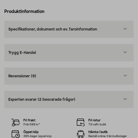
Produktinformation
Specifikationer, dokument och ev. faroinformation
Trygg E-Handel
Recensioner
(9)
Experten svarar
(2 besvarade frågor)
Fri frakt
Fri retur
Från 599 kr*
Till valfri butik
Öppet köp
Hämta i butik
365 dagar öppet köp
Beställ online, från butikslager