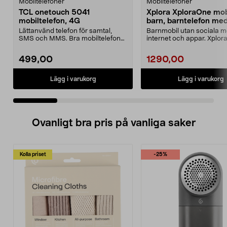
Mobiltelefoner
Mobiltelefoner
TCL onetouch 5041
Xplora XploraOne mobi
mobiltelefon, 4G
barn, barntelefon me
Lättanvänd telefon för samtal,
Barnmobil utan sociala m
SMS och MMS. Bra mobiltelefon
internet och appar. Xplor
för äldre – ligger ...
XploraOne mobil för ba...
499,00
1290,00
Lägg i varukorg
Lägg i varukorg
Ovanligt bra pris på vanliga saker
Kolla priset
-25%