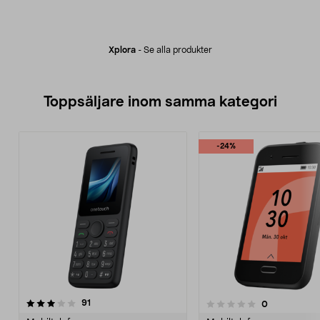
Xplora
-
Se alla produkter
Toppsäljare inom samma kategori
-24%
recensioner
4.0 av 5 stjärnor
91
recensioner
0
0.0 av 5 stjärnor