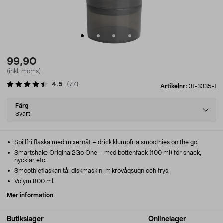
99,90
(inkl. moms)
4.5
(
77
)
Artikelnr:
31-3335-1
Select
Färg
variant
Svart
Spillfri flaska med mixernät – drick klumpfria smoothies on the go.
Smartshake Original2Go One – med bottenfack (100 ml) för snack,
nycklar etc.
Smoothieflaskan tål diskmaskin, mikrovågsugn och frys.
Volym 800 ml.
Mer information
Butikslager
Onlinelager