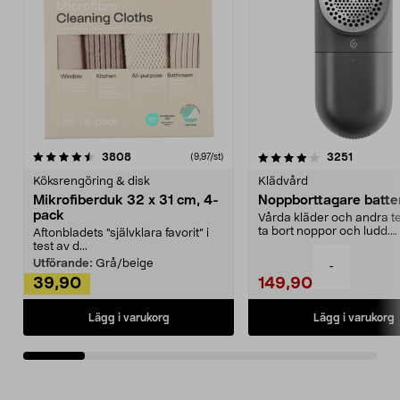
4.0av 5 stjärnor
recensioner
4.5av 5 stjärnor
recensio
3808
3251
(9,97/st)
Köksrengöring & disk
Klädvård
Mikrofiberduk 32 x 31 cm, 4-
Noppborttagare batter
pack
Vårda kläder och andra tex
ta bort noppor och ludd.
Aftonbladets "självklara favorit” i
Noppborttagaren fräs...
test av d...
Utförande:
Grå/beige
-
39,90
149,90
Lägg i varukorg
Lägg i varukorg