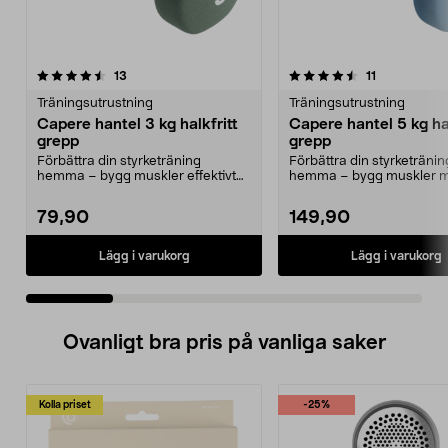
4.5 av 5 stjärnor
recensioner
4.5 av 5 stjärnor
recensioner
13
11
Träningsutrustning
Träningsutrustning
Capere hantel 3 kg halkfritt
Capere hantel 5 kg hal
grepp
grepp
Förbättra din styrketräning
Förbättra din styrketränin
hemma – bygg muskler effektivt
hemma – bygg muskler 
med hantlar. Capere h...
hantlar. Capere hantel 5 kg
79,90
149,90
Lägg i varukorg
Lägg i varukorg
Ovanligt bra pris på vanliga saker
Kolla priset
-25%