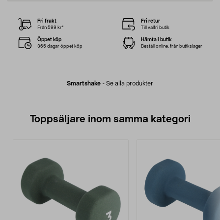
Fri frakt
Fri retur
Från 599 kr*
Till valfri butik
Öppet köp
Hämta i butik
365 dagar öppet köp
Beställ online, från butikslager
Smartshake
-
Se alla produkter
Toppsäljare inom samma kategori