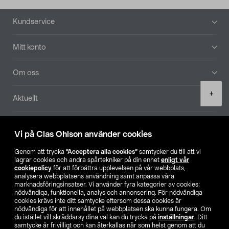
Sidfot
Kundservice
Mitt konto
Om oss
Product
+
Aktuellt
quantity
Våra bolag
Vi på Clas Ohlson använder cookies
Hitta butik
Genom att trycka
”Acceptera alla cookies”
samtycker du till att vi
lagrar cookies och andra spårtekniker på din enhet
enligt vår
cookiepolicy
för att förbättra upplevelsen på vår webbplats,
SE
NO
FI
analysera webbplatsens användning samt anpassa våra
marknadsföringsinsatser. Vi använder fyra kategorier av cookies:
nödvändiga, funktionella, analys och annonsering. För nödvändiga
cookies krävs inte ditt samtycke eftersom dessa cookies är
nödvändiga för att innehållet på webbplatsen ska kunna fungera. Om
du istället vill skräddarsy dina val kan du trycka på
inställningar
. Ditt
samtycke är frivilligt och kan återkallas när som helst genom att du