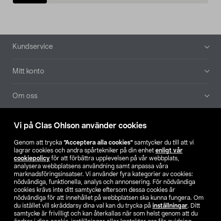
Sidfot
Kundservice
Mitt konto
Om oss
Aktuellt
Vi på Clas Ohlson använder cookies
Genom att trycka
”Acceptera alla cookies”
samtycker du till att vi
Våra bolag
lagrar cookies och andra spårtekniker på din enhet
enligt vår
cookiepolicy
för att förbättra upplevelsen på vår webbplats,
analysera webbplatsens användning samt anpassa våra
Hitta butik
marknadsföringsinsatser. Vi använder fyra kategorier av cookies:
nödvändiga, funktionella, analys och annonsering. För nödvändiga
cookies krävs inte ditt samtycke eftersom dessa cookies är
SE
NO
FI
nödvändiga för att innehållet på webbplatsen ska kunna fungera. Om
du istället vill skräddarsy dina val kan du trycka på
inställningar
. Ditt
samtycke är frivilligt och kan återkallas när som helst genom att du