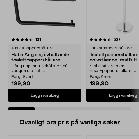
4.5 av 5 stjärnor
recensioner
4.5 av 5 stjärnor
recension
131
537
Toalettpappershållare
Toalettpappershållare
Habo Angle självhäftande
Toalettpappershållare
toalettpappershållare
golvstående, rostfritt 
Häng upp toarullehållaren på
Stabil hållare med
väggen utan att ...
reservpappershållare för 4
Färg:
Svart
Färg:
Krom
199,90
199,90
Lägg i varukorg
Lägg i varukorg
Ovanligt bra pris på vanliga saker