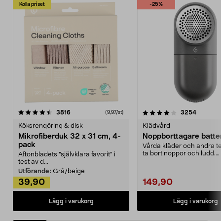
Kolla priset
-25%
4.0av 5 stjärnor
recensioner
4.5av 5 stjärnor
recensio
3816
3254
(9,97/st)
Köksrengöring & disk
Klädvård
Mikrofiberduk 32 x 31 cm, 4-
Noppborttagare batter
pack
Vårda kläder och andra tex
ta bort noppor och ludd.
Aftonbladets "självklara favorit” i
Noppborttagaren fräs...
test av d...
Utförande:
Grå/beige
39,90
149,90
Lägg i varukorg
Lägg i varukorg