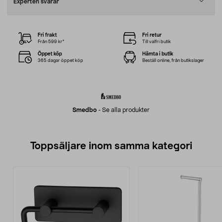
Experten svarar
Fri frakt
Fri retur
Från 599 kr*
Till valfri butik
Öppet köp
Hämta i butik
365 dagar öppet köp
Beställ online, från butikslager
Smedbo
-
Se alla produkter
Toppsäljare inom samma kategori