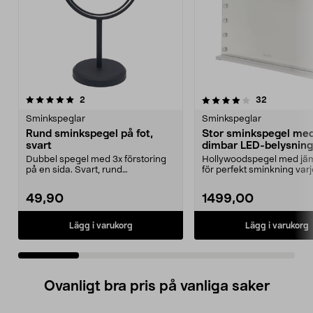
4.0 av 5 stjärnor
recensioner
4.5 av 5 stjärnor
recensione
2
32
Sminkspeglar
Sminkspeglar
Rund sminkspegel på fot,
Stor sminkspegel me
svart
dimbar LED-belysning,
x 62 cm
Dubbel spegel med 3x förstoring
Hollywoodspegel med jäm
på en sida. Svart, rund
för perfekt sminkning varj
sminkspegel med stabil r...
Stor sminkspegel...
49,90
1499,00
Lägg i varukorg
Lägg i varukorg
Ovanligt bra pris på vanliga saker