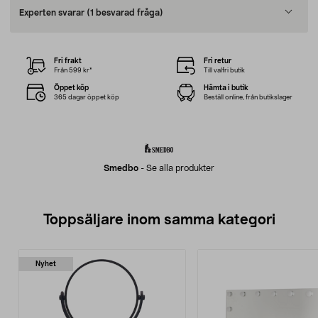
Experten svarar
(1 besvarad fråga)
Fri frakt
Fri retur
Från 599 kr*
Till valfri butik
Öppet köp
Hämta i butik
365 dagar öppet köp
Beställ online, från butikslager
Smedbo
-
Se alla produkter
Toppsäljare inom samma kategori
Nyhet