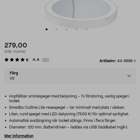
279,00
(inkl. moms)
4.4
(
21
)
Artikelnr:
44-9998-1
Select
Färg
variant
Vit
Hopfällbar sminkspegel med belysning – 7x förstoring, vanlig spegel i
locket.
Smedbo Outline Lite resespegel – tar minimalt med plats i väskan.
Liten, rund spegel med LED-belysning (7500 K) för optimal synlighet.
Automatisk avstängning när locket stängs. Finns i flera färger.
Diameter: 120 mm. Batteridriven – laddas via USB (laddkabel ingår).
Mer information