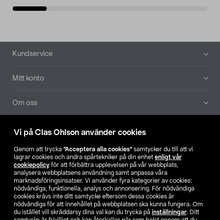
Sidfot
Kundservice
Mitt konto
Om oss
Aktuellt
Vi på Clas Ohlson använder cookies
Genom att trycka
”Acceptera alla cookies”
samtycker du till att vi
Våra bolag
lagrar cookies och andra spårtekniker på din enhet
enligt vår
cookiepolicy
för att förbättra upplevelsen på vår webbplats,
analysera webbplatsens användning samt anpassa våra
Hitta butik
marknadsföringsinsatser. Vi använder fyra kategorier av cookies:
nödvändiga, funktionella, analys och annonsering. För nödvändiga
cookies krävs inte ditt samtycke eftersom dessa cookies är
SE
NO
FI
nödvändiga för att innehållet på webbplatsen ska kunna fungera. Om
du istället vill skräddarsy dina val kan du trycka på
inställningar
. Ditt