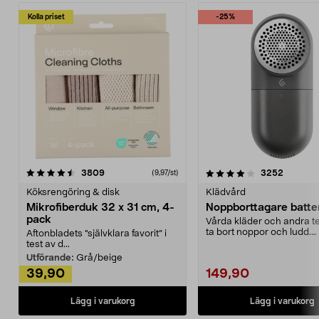
Kolla priset
-25%
4.0av 5 stjärnor
recensioner
4.5av 5 stjärnor
recensio
3809
3252
(9,97/st)
Köksrengöring & disk
Klädvård
Mikrofiberduk 32 x 31 cm, 4-
Noppborttagare batter
pack
Vårda kläder och andra tex
ta bort noppor och ludd.
Aftonbladets "självklara favorit” i
Noppborttagaren fräs...
test av d...
Utförande:
Grå/beige
39,90
149,90
Lägg i varukorg
Lägg i varukorg