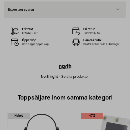
Experten svarar
Fri frakt
Fri retur
Från 599 kr*
Till valfri butik
Öppet köp
Hämta i butik
365 dagar öppet köp
Beställ online, från butikslager
Northlight
-
Se alla produkter
Toppsäljare inom samma kategori
Nyhet
-17%