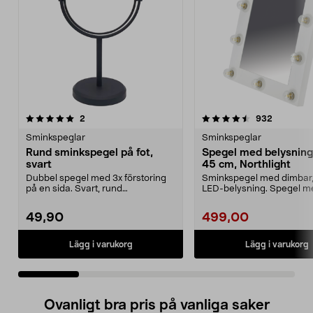
4.5 av 5 stjärnor
recensioner
4.0 av 5 stjärnor
recension
2
932
Sminkspeglar
Sminkspeglar
Rund sminkspegel på fot,
Spegel med belysning
svart
45 cm, Northlight
Dubbel spegel med 3x förstoring
Sminkspegel med dimbar,
på en sida. Svart, rund
LED-belysning. Spegel m
sminkspegel med stabil r...
belysning – kan hängas...
49,90
499,00
Lägg i varukorg
Lägg i varukorg
Ovanligt bra pris på vanliga saker