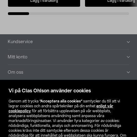
Lägg i varukorg
Lägg i varukorg
Sidfot
Kundservice
Mitt konto
Om oss
Aktuellt
Vi på Clas Ohlson använder cookies
Genom att trycka
”Acceptera alla cookies”
samtycker du till att vi
Våra bolag
lagrar cookies och andra spårtekniker på din enhet
enligt vår
cookiepolicy
för att förbättra upplevelsen på vår webbplats,
analysera webbplatsens användning samt anpassa våra
Hitta butik
marknadsföringsinsatser. Vi använder fyra kategorier av cookies:
nödvändiga, funktionella, analys och annonsering. För nödvändiga
cookies krävs inte ditt samtycke eftersom dessa cookies är
SE
NO
FI
nödvändiga för att innehållet på webbplatsen ska kunna fungera. Om