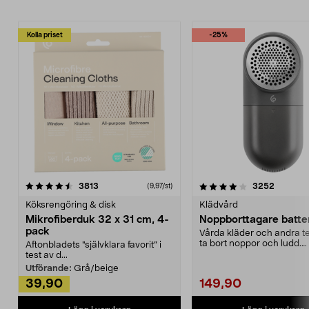
Kolla priset
-25%
4.0av 5 stjärnor
recensioner
4.5av 5 stjärnor
recensio
3813
3252
(9,97/st)
Köksrengöring & disk
Klädvård
Mikrofiberduk 32 x 31 cm, 4-
Noppborttagare batter
pack
Vårda kläder och andra tex
ta bort noppor och ludd.
Aftonbladets "självklara favorit” i
Noppborttagaren fräs...
test av d...
Utförande:
Grå/beige
39,90
149,90