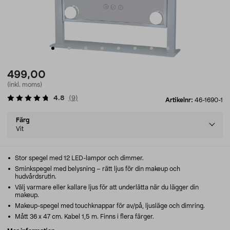
499,00
(inkl. moms)
4.8
(
9
)
Artikelnr:
46-1690-1
Select
Färg
variant
Vit
Stor spegel med 12 LED-lampor och dimmer.
Sminkspegel med belysning – rätt ljus för din makeup och
hudvårdsrutin.
Välj varmare eller kallare ljus för att underlätta när du lägger din
makeup.
Makeup-spegel med touchknappar för av/på, ljusläge och dimring.
Mått 36 x 47 cm. Kabel 1,5 m. Finns i flera färger.