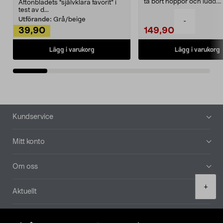
ta bort noppor och ludd.
Aftonbladets "självklara favorit” i
Noppborttagaren fräs...
test av d...
Utförande:
Grå/beige
-
39,90
149,90
Lägg i varukorg
Lägg i varukorg
Sidfot
Kundservice
Mitt konto
Om oss
Product
+
Aktuellt
quantity
Våra bolag