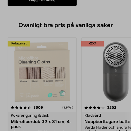
Ovanligt bra pris på vanliga saker
Kolla priset
-25%
4.0av 5 stjärnor
recensioner
4.5av 5 stjärnor
recensio
3809
3252
(9,97/st)
Köksrengöring & disk
Klädvård
Mikrofiberduk 32 x 31 cm, 4-
Noppborttagare batter
pack
Vårda kläder och andra tex