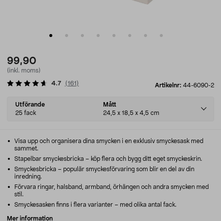
99,90
(inkl. moms)
4.7
(
161
)
Artikelnr:
44-6090-2
Select
Utförande
Mått
variant
25 fack
24,5 x 18,5 x 4,5 cm
Visa upp och organisera dina smycken i en exklusiv smyckesask med
sammet.
Stapelbar smyckesbricka – köp flera och bygg ditt eget smyckeskrin.
Smyckesbricka – populär smyckesförvaring som blir en del av din
inredning.
Förvara ringar, halsband, armband, örhängen och andra smycken med
stil.
Smyckesasken finns i flera varianter – med olika antal fack.
Mer information