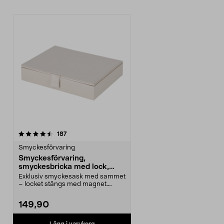
recensioner
187
Smyckesförvaring
Smyckesförvaring,
smyckesbricka med lock,
stapelbar
Exklusiv smyckesask med sammet
– locket stängs med magnet.
Smyckeskrin med lock ...
149,90
Lägg i varukorg