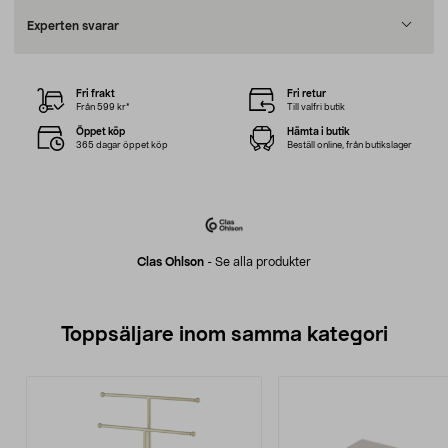
Experten svarar
Fri frakt
Fri retur
Från 599 kr*
Till valfri butik
Öppet köp
Hämta i butik
365 dagar öppet köp
Beställ online, från butikslager
Clas Ohlson
-
Se alla produkter
Toppsäljare inom samma kategori