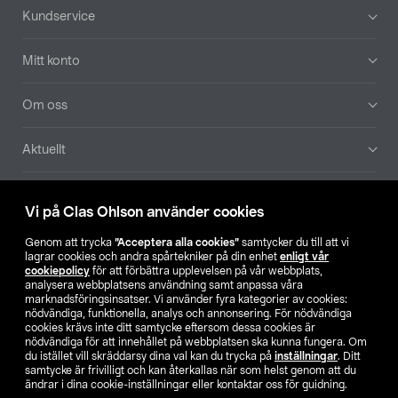
Sidfot
Kundservice
Mitt konto
Om oss
Aktuellt
Våra bolag
Vi på Clas Ohlson använder cookies
Hitta butik
Genom att trycka
”Acceptera alla cookies”
samtycker du till att vi
lagrar cookies och andra spårtekniker på din enhet
enligt vår
cookiepolicy
för att förbättra upplevelsen på vår webbplats,
SE
NO
FI
analysera webbplatsens användning samt anpassa våra
marknadsföringsinsatser. Vi använder fyra kategorier av cookies:
nödvändiga, funktionella, analys och annonsering. För nödvändiga
cookies krävs inte ditt samtycke eftersom dessa cookies är
nödvändiga för att innehållet på webbplatsen ska kunna fungera. Om
du istället vill skräddarsy dina val kan du trycka på
inställningar
. Ditt
samtycke är frivilligt och kan återkallas när som helst genom att du
ändrar i dina cookie-inställningar eller kontaktar oss för guidning.
Köpvillkor
Privacy statement
Klubbvillkor
För företag