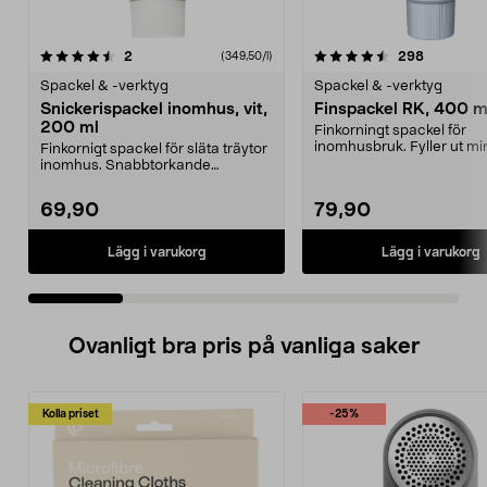
4.5 av 5 stjärnor
recensioner
4.5 av 5 stjärnor
recension
2
298
(349,50/l)
Spackel & -verktyg
Spackel & -verktyg
Snickerispackel inomhus, vit,
Finspackel RK, 400 m
200 ml
Finkorningt spackel för
inomhusbruk. Fyller ut mi
Finkornigt spackel för släta träytor
och ojämnheter. Finish...
inomhus. Snabbtorkande
snickerispackel som ...
69,90
79,90
Lägg i varukorg
Lägg i varukorg
Ovanligt bra pris på vanliga saker
Kolla priset
-25%