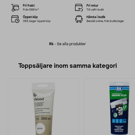
Fri frakt
Fri retur
Från 599 kr*
Till valfri butik
Öppet köp
Hämta i butik
365 dagar öppet köp
Beställ online, från butikslager
Rk
-
Se alla produkter
Toppsäljare inom samma kategori