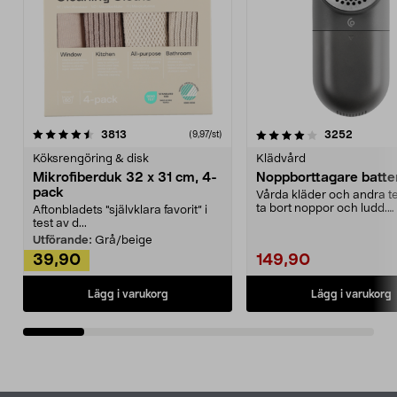
4.0av 5 stjärnor
recensioner
4.5av 5 stjärnor
recensio
3813
3252
(9,97/st)
Köksrengöring & disk
Klädvård
Mikrofiberduk 32 x 31 cm, 4-
Noppborttagare batter
pack
Vårda kläder och andra tex
ta bort noppor och ludd.
Aftonbladets "självklara favorit” i
Noppborttagaren fräs...
test av d...
Utförande:
Grå/beige
39,90
149,90
Lägg i varukorg
Lägg i varukorg