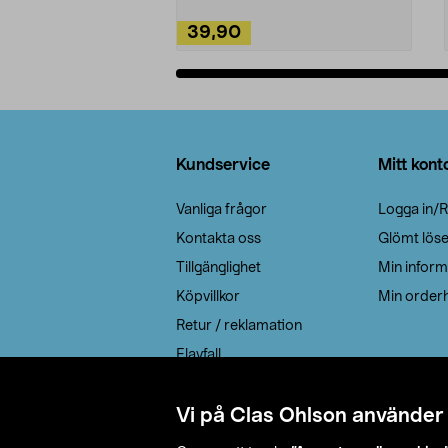
39,90
Lägg i varukorg
Sidfot
Kundservice
Mitt kont
Vanliga frågor
Logga in/R
Kontakta oss
Glömt lös
Tillgänglighet
Min inform
Köpvillkor
Min orderh
Retur / reklamation
Elavfall
Cookie policy
Leveransalternativ
Vi på Clas Ohlson använder