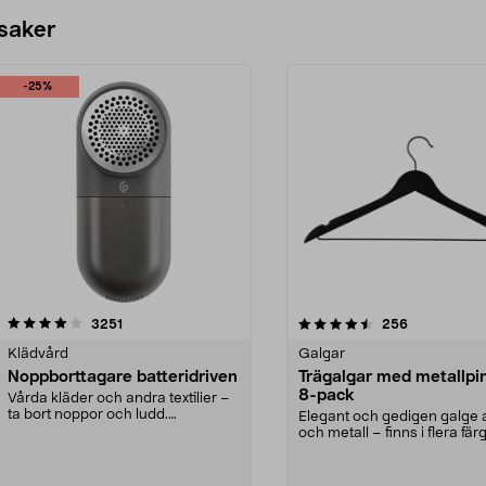
 saker
-25%
4.5av 5 stjärnor
recensioner
4.0av 5 stjärnor
recensioner
3251
256
Klädvård
Galgar
Noppborttagare batteridriven
Trägalgar med metallpi
8-pack
Vårda kläder och andra textilier –
ta bort noppor och ludd.
Elegant och gedigen galge a
Noppborttagaren fräs...
och metall – finns i flera färg
Galge med sv...