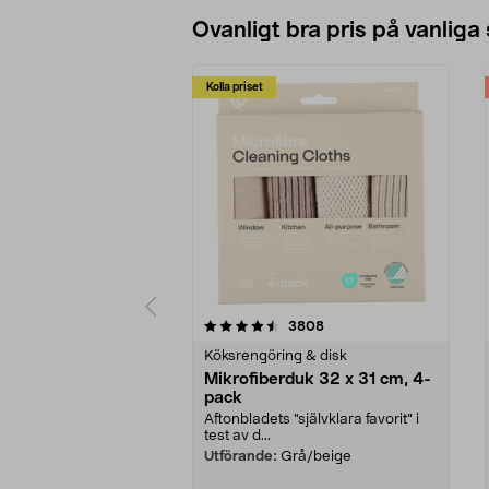
Ovanligt bra pris på vanliga
Kolla priset
5av 5 stjärnor
4.0av 5 stjärnor
recensioner
3808
Köksrengöring & disk
Mikrofiberduk 32 x 31 cm, 4-
pack
Aftonbladets "självklara favorit” i
test av d...
Utförande:
Grå/beige