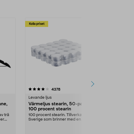
Kolla priset
Multibuy
4.5av 5 stjärnor
recensioner
4.5
4378
2
Levande ljus
Rengöringsm
nne,
Värmeljus stearin, 50-pack,
Bikarbonat
100 procent stearin
Ett allsidigt 
städning och 
v trä
100 procent stearin. Tillverkade i
ute. Städa med
er.
Sverige som brinner med en
vacker och sotfri ...