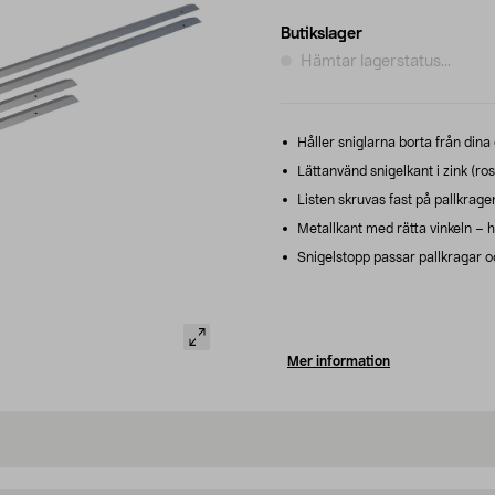
Butikslager
Hämtar lagerstatus...
Håller sniglarna borta från dina 
Lättanvänd snigelkant i zink (rost
Listen skruvas fast på pallkragen
Metallkant med rätta vinkeln – h
Snigelstopp passar pallkragar o
Mer information