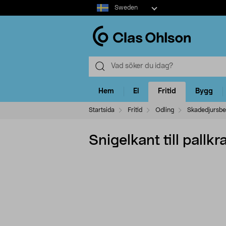
Select
Sweden
market
Hem
El
Fritid
Bygg
Startsida
Fritid
Odling
Skadedjursbe
Snigelkant till pallk