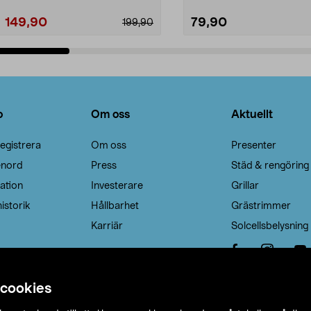
149,90
79,90
199,90
Lägg i varukorg
Lägg i varukorg
o
Om oss
Aktuellt
egistrera
Om oss
Presenter
enord
Press
Städ & rengöring
ation
Investerare
Grillar
istorik
Hållbarhet
Grästrimmer
Karriär
Solcellsbelysning
 cookies