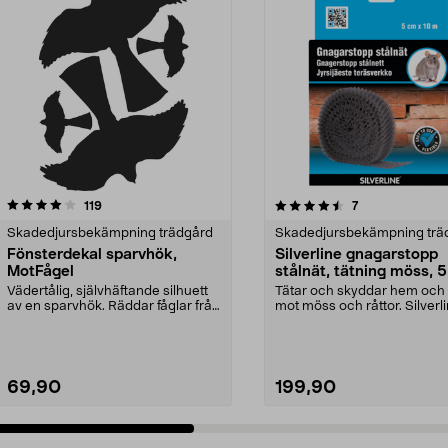
4.5 av 5 stjärnor
recensioner
3.0 av 5 stjärnor
recensioner
119
7
Skadedjursbekämpning trädgård
Skadedjursbekämpning trä
Fönsterdekal sparvhök,
Silverline gnagarstopp
MotFågel
stålnät, tätning möss, 
10 m
Vädertålig, självhäftande silhuett
Tätar och skyddar hem och 
av en sparvhök. Räddar fåglar från
mot möss och råttor. Silverl
att flyga ...
gnagarstopp – f...
69,90
199,90