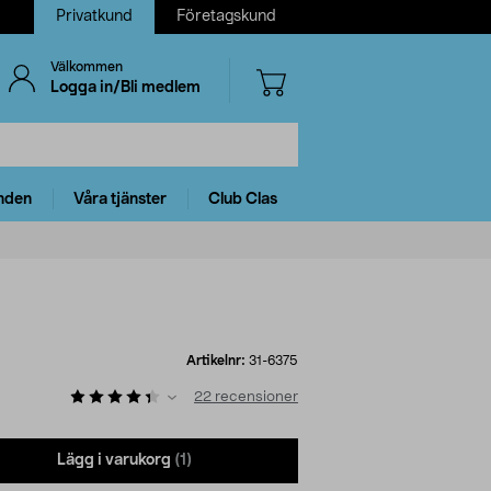
Privatkund
Företagskund
Välkommen
Logga in/Bli medlem
nden
Våra tjänster
Club Clas
Artikelnr:
31-6375
22
recensioner
Lägg i varukorg
(1)