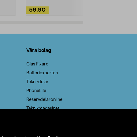
59,90
49,90
Lägg i varukorg
Lägg
Våra bolag
Clas Fixare
Batteriexperten
Teknikdelar
PhoneLife
Reservdelaronline
Teknikmagasinet