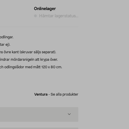
Onlinelager
Hämtar lagerstatus...
odlingar.
ar ej).
s övre kant (skruvar säljs separat).
indrar mördarsnigeln att krypa över.
ch odlingslådor med mått 120 x 80 cm.
Ventura
-
Se alla produkter