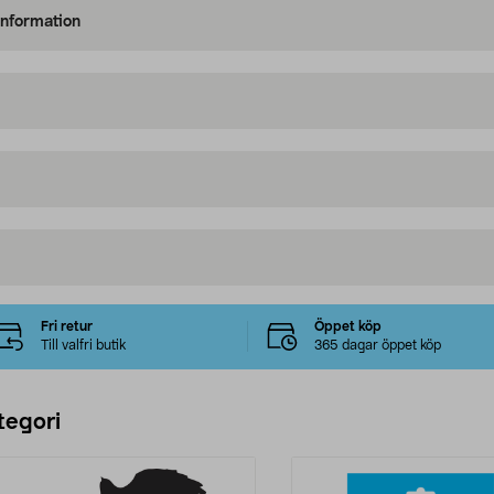
information
Fri retur
Öppet köp
Till valfri butik
365 dagar öppet köp
tegori