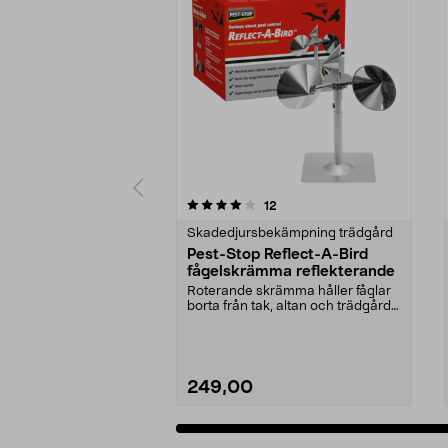
0 av 5 stjärnor
4.0 av 5 stjärnor
recensioner
12
Skadedjursbekämpning trädgård
Pest-Stop Reflect-A-Bird
fågelskrämma reflekterande
Roterande skrämma håller fåglar
borta från tak, altan och trädgård.
Pest-Stop Re...
249,00