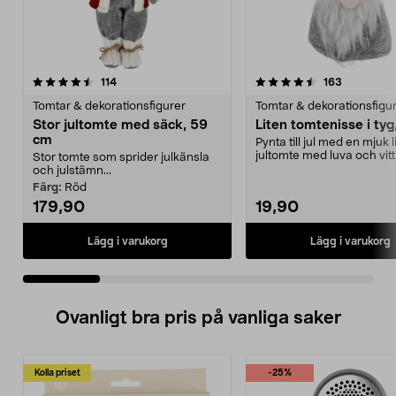
4.5 av 5 stjärnor
recensioner
4.5 av 5 stjärnor
recensione
114
163
Tomtar & dekorationsfigurer
Tomtar & dekorationsfigu
Stor jultomte med säck, 59
Liten tomtenisse i tyg
cm
Pynta till jul med en mjuk l
jultomte med luva och vit
Stor tomte som sprider julkänsla
Tomtenisse fö...
och julstämn...
Färg:
Röd
179,90
19,90
Lägg i varukorg
Lägg i varukorg
Ovanligt bra pris på vanliga saker
Kolla priset
-25%