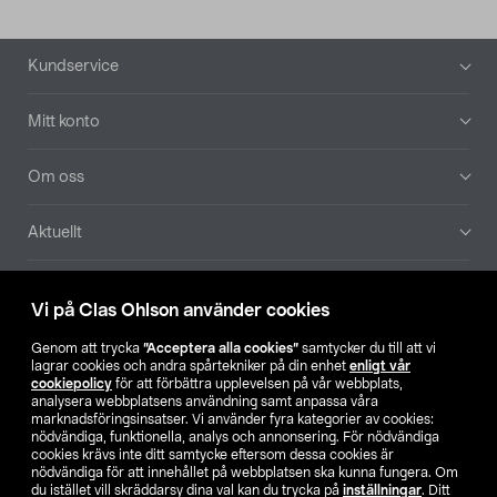
Sidfot
Kundservice
Mitt konto
Om oss
Aktuellt
Våra bolag
Vi på Clas Ohlson använder cookies
Hitta butik
Genom att trycka
”Acceptera alla cookies”
samtycker du till att vi
lagrar cookies och andra spårtekniker på din enhet
enligt vår
cookiepolicy
för att förbättra upplevelsen på vår webbplats,
SE
NO
FI
analysera webbplatsens användning samt anpassa våra
marknadsföringsinsatser. Vi använder fyra kategorier av cookies:
nödvändiga, funktionella, analys och annonsering. För nödvändiga
cookies krävs inte ditt samtycke eftersom dessa cookies är
nödvändiga för att innehållet på webbplatsen ska kunna fungera. Om
du istället vill skräddarsy dina val kan du trycka på
inställningar
. Ditt