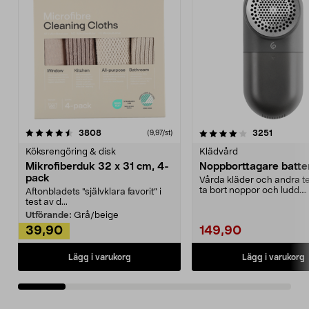
4.0av 5 stjärnor
recensioner
4.5av 5 stjärnor
recensio
3808
3251
(9,97/st)
Köksrengöring & disk
Klädvård
Mikrofiberduk 32 x 31 cm, 4-
Noppborttagare batter
pack
Vårda kläder och andra tex
ta bort noppor och ludd.
Aftonbladets "självklara favorit” i
Noppborttagaren fräs...
test av d...
Utförande:
Grå/beige
39,90
149,90
Lägg i varukorg
Lägg i varukorg