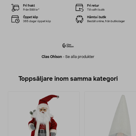
Fri frakt
Fri retur
Från 599 kr*
Till valfri butik
Öppet köp
Hämta i butik
365 dagar öppet köp
Beställ online, från butikslager
Clas Ohlson
-
Se alla produkter
Toppsäljare inom samma kategori