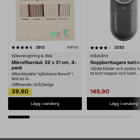
4.0av 5 stjärnor
recensioner
4.5av 5 stjärnor
recensio
3813
3252
(9,97/st)
Köksrengöring & disk
Klädvård
Mikrofiberduk 32 x 31 cm, 4-
Noppborttagare batter
pack
Vårda kläder och andra tex
ta bort noppor och ludd.
Aftonbladets "självklara favorit” i
Noppborttagaren fräs...
test av d...
Utförande:
Grå/beige
39,90
149,90
Lägg i varukorg
Lägg i varukorg