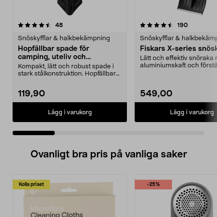
4.5 av 5 stjärnor
recensioner
4.0 av 5 stjärnor
recension
48
190
Snöskyfflar & halkbekämpning
Snöskyfflar & halkbekäm
Hopfällbar spade för
Fiskars X-series snösk
camping, uteliv och
Lätt och effektiv snöraka
nödsituationer
aluminiumskaft och förstä
Kompakt, lätt och robust spade i
skopa. Snöskyffel Fis...
stark stålkonstruktion. Hopfällbar
spade – för ...
119,90
549,00
Lägg i varukorg
Lägg i varukorg
Ovanligt bra pris på vanliga saker
Kolla priset
-25%