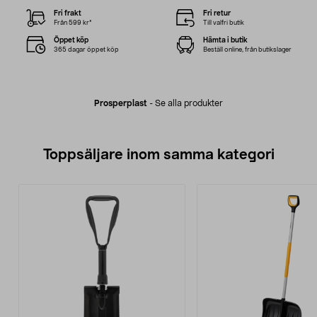
Fri frakt
Fri retur
Från 599 kr*
Till valfri butik
Öppet köp
Hämta i butik
365 dagar öppet köp
Beställ online, från butikslager
Prosperplast
-
Se alla produkter
Toppsäljare inom samma kategori