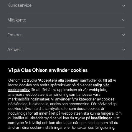
Sidfot
Kundservice
Mitt konto
Om oss
Aktuellt
Våra bolag
Vi på Clas Ohlson använder cookies
Hitta butik
Genom att trycka
”Acceptera alla cookies”
samtycker du till att vi
lagrar cookies och andra spårtekniker på din enhet
enligt vår
cookiepolicy
för att förbättra upplevelsen på vår webbplats,
SE
NO
FI
analysera webbplatsens användning samt anpassa våra
marknadsföringsinsatser. Vi använder fyra kategorier av cookies:
nödvändiga, funktionella, analys och annonsering. För nödvändiga
cookies krävs inte ditt samtycke eftersom dessa cookies är
nödvändiga för att innehållet på webbplatsen ska kunna fungera. Om
du istället vill skräddarsy dina val kan du trycka på
inställningar
. Ditt
samtycke är frivilligt och kan återkallas när som helst genom att du
ändrar i dina cookie-inställningar eller kontaktar oss för guidning.
Köpvillkor
Privacy statement
Klubbvillkor
För företag