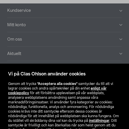
Sidfot
Kundservice
Mitt konto
Om oss
Aktuellt
Våra bolag
Vi på Clas Ohlson använder cookies
Hitta butik
Genom att trycka
”Acceptera alla cookies”
samtycker du till att vi
lagrar cookies och andra spårtekniker på din enhet
enligt vår
cookiepolicy
för att förbättra upplevelsen på vår webbplats,
SE
NO
FI
analysera webbplatsens användning samt anpassa våra
marknadsföringsinsatser. Vi använder fyra kategorier av cookies:
nödvändiga, funktionella, analys och annonsering. För nödvändiga
cookies krävs inte ditt samtycke eftersom dessa cookies är
nödvändiga för att innehållet på webbplatsen ska kunna fungera. Om
du istället vill skräddarsy dina val kan du trycka på
inställningar
. Ditt
samtycke är frivilligt och kan återkallas när som helst genom att du