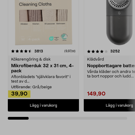
4.0av 5 stjärnor
recensioner
4.5av 5 stjärnor
recensio
3813
3252
(9,97/st)
Köksrengöring & disk
Klädvård
Mikrofiberduk 32 x 31 cm, 4-
Noppborttagare batter
pack
Vårda kläder och andra tex
ta bort noppor och ludd.
Aftonbladets "självklara favorit” i
Noppborttagaren fräs...
test av d...
Utförande:
Grå/beige
39,90
149,90
Lägg i varukorg
Lägg i varukorg