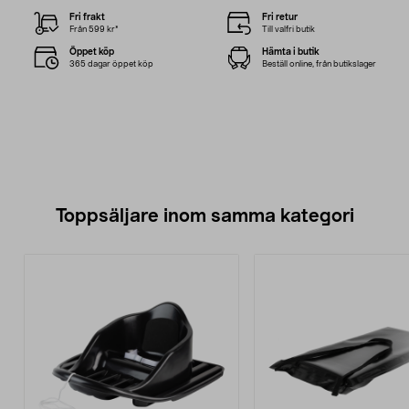
Fri frakt
Fri retur
Från 599 kr*
Till valfri butik
Öppet köp
Hämta i butik
365 dagar öppet köp
Beställ online, från butikslager
Toppsäljare inom samma kategori