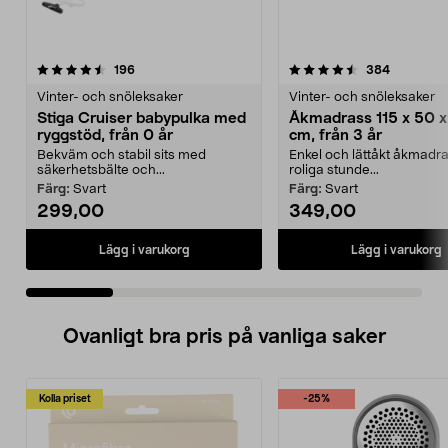
4.5 av 5 stjärnor
recensioner
4.5 av 5 stjärnor
recension
196
384
Vinter- och snöleksaker
Vinter- och snöleksaker
Stiga Cruiser babypulka med
Åkmadrass 115 x 50 x
ryggstöd, från 0 år
cm, från 3 år
Bekväm och stabil sits med
Enkel och lättåkt åkmadra
säkerhetsbälte och...
roliga stunde...
Färg:
Svart
Färg:
Svart
299,00
349,00
Lägg i varukorg
Lägg i varukorg
Ovanligt bra pris på vanliga saker
Kolla priset
-25%