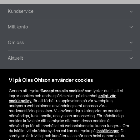
Sidfot
Kundservice
Mitt konto
Om oss
Aktuellt
Våra bolag
Vi på Clas Ohlson använder cookies
Hitta butik
Genom att trycka
”Acceptera alla cookies”
samtycker du till att vi
lagrar cookies och andra spårtekniker på din enhet
enligt vår
cookiepolicy
för att förbättra upplevelsen på vår webbplats,
SE
NO
FI
analysera webbplatsens användning samt anpassa våra
marknadsföringsinsatser. Vi använder fyra kategorier av cookies:
nödvändiga, funktionella, analys och annonsering. För nödvändiga
cookies krävs inte ditt samtycke eftersom dessa cookies är
nödvändiga för att innehållet på webbplatsen ska kunna fungera. Om
du istället vill skräddarsy dina val kan du trycka på
inställningar
. Ditt
samtycke är frivilligt och kan återkallas när som helst genom att du