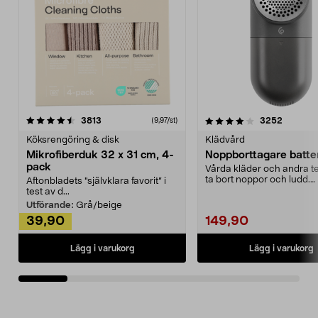
4.0av 5 stjärnor
recensioner
4.5av 5 stjärnor
recensio
3813
3252
(9,97/st)
Köksrengöring & disk
Klädvård
Mikrofiberduk 32 x 31 cm, 4-
Noppborttagare batter
pack
Vårda kläder och andra tex
ta bort noppor och ludd.
Aftonbladets "självklara favorit” i
Noppborttagaren fräs...
test av d...
Utförande:
Grå/beige
39,90
149,90
Lägg i varukorg
Lägg i varukorg