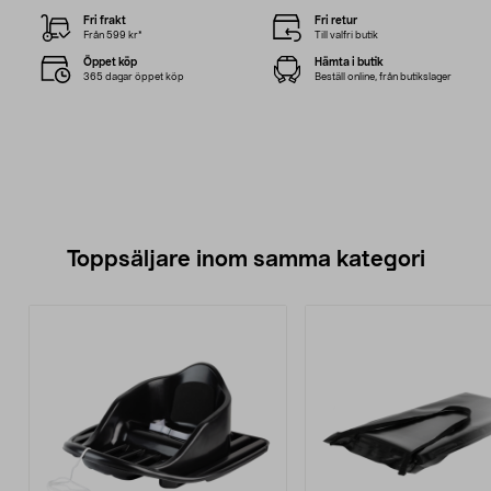
Fri frakt
Fri retur
Från 599 kr*
Till valfri butik
Öppet köp
Hämta i butik
365 dagar öppet köp
Beställ online, från butikslager
Toppsäljare inom samma kategori