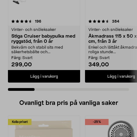
4.5 av 5 stjärnor
recensioner
4.0 av 5 stjärnor
recension
196
384
Vinter- och snöleksaker
Vinter- och snöleksaker
Stiga Cruiser babypulka med
Åkmadrass 115 x 50 x
ryggstöd, från 0 år
cm, från 3 år
Bekväm och stabil sits med
Enkel och lättåkt åkmadra
säkerhetsbälte och...
roliga stunde...
Färg:
Svart
Färg:
Svart
299,00
349,00
Lägg i varukorg
Lägg i varukorg
Ovanligt bra pris på vanliga saker
Kolla priset
-25%