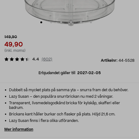
149,90
49,90
(inkl. moms)
4.4
(
602
)
Artikelnr:
44-5528
Erbjudandet gäller till
2027-02-05
Dubbelt så mycket plats på samma yta – snurra fram det du behöver.
Lazy Susan – den populära snurrbrickan nu med 2 våningar.
Transparent, livsmedelsgodkänd bricka för kylskåp, skafferi eller
badrum.
Brickans kant håller burkar och flaskor på plats. Höjd 21,6 cm.
Lazy Susan finns i flera olika utföranden.
Mer information