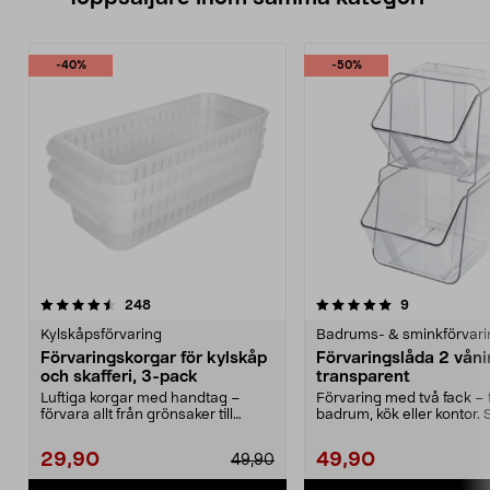
-40%
-50%
5.0 av 5 stjärnor
recensioner
4.5 av 5 stjärnor
recensioner
248
9
Kylskåpsförvaring
Badrums- & sminkförvari
Förvaringskorgar för kylskåp
Förvaringslåda 2 våni
och skafferi, 3-pack
transparent
Luftiga korgar med handtag –
Förvaring med två fack – 
förvara allt från grönsaker till
badrum, kök eller kontor. S
städtillbehör. För...
förvaringslåda i ...
29,90
49,90
49,90