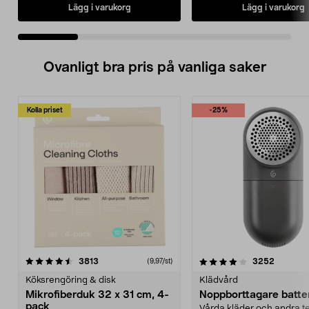
Lägg i varukorg
Lägg i varukorg
Ovanligt bra pris på vanliga saker
Kolla priset
-25%
4.0av 5 stjärnor
recensioner
4.5av 5 stjärnor
recensio
3813
3252
(9,97/st)
Köksrengöring & disk
Klädvård
Mikrofiberduk 32 x 31 cm, 4-
Noppborttagare batter
pack
Vårda kläder och andra tex