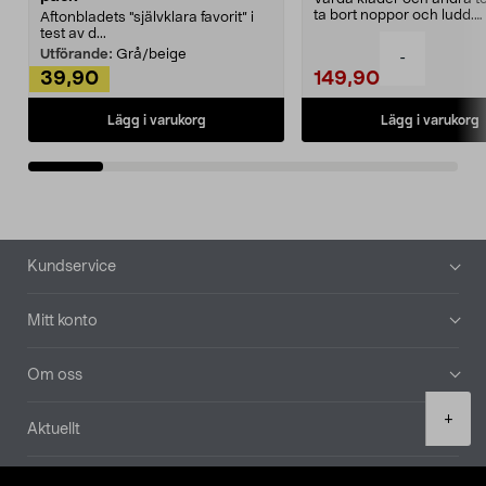
ta bort noppor och ludd.
Aftonbladets "självklara favorit” i
Noppborttagaren fräs...
test av d...
Utförande:
Grå/beige
-
39,90
149,90
Lägg i varukorg
Lägg i varukorg
Sidfot
Kundservice
Mitt konto
Om oss
Product
+
Aktuellt
quantity
Våra bolag