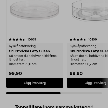
4.5av 5 stjärnor
recensioner
4.5av 5 stjärnor
recensi
10109
10109
Kylskåpsförvaring
Kylskåpsförvaring
Snurrbricka Lazy Susan
Snurrbricka Lazy Sus
Så att det du behöver alltid finns
Så att det du behöver allti
längst fra...
längst fra...
Diameter:
29,6 cm
Diameter:
26,7 cm
99,90
99,90
Lägg i varukorg
Lägg i varukorg
Toppsäljare inom samma kategori