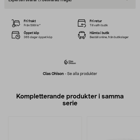
Experten svarar
(1 besvarad fråga)
Fri frakt
Fri retur
Från 599 kr*
Till valfri butik
Öppet köp
Hämta i butik
365 dagar öppet köp
Beställ online, från butikslager
Clas Ohlson
-
Se alla produkter
Kompletterande produkter i samma
serie