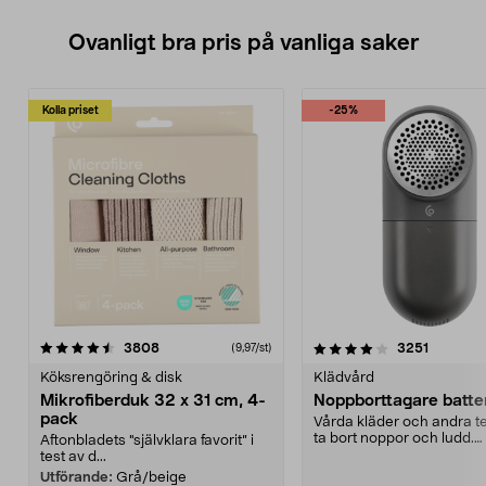
Ovanligt bra pris på vanliga saker
Kolla priset
-25%
4.0av 5 stjärnor
recensioner
4.5av 5 stjärnor
recensio
3808
3251
(9,97/st)
Köksrengöring & disk
Klädvård
Mikrofiberduk 32 x 31 cm, 4-
Noppborttagare batter
pack
Vårda kläder och andra tex
ta bort noppor och ludd.
Aftonbladets "självklara favorit” i
Noppborttagaren fräs...
test av d...
Utförande:
Grå/beige