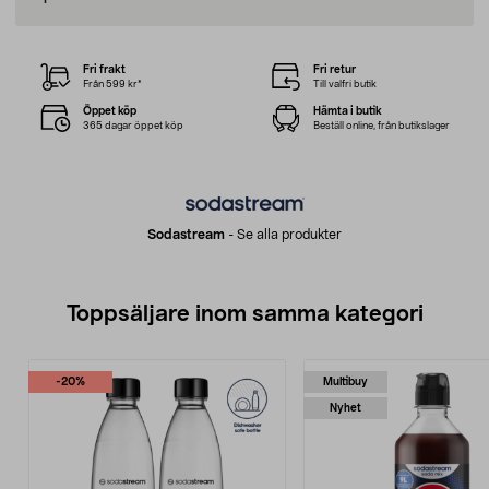
Fri frakt
Fri retur
Från 599 kr*
Till valfri butik
Öppet köp
Hämta i butik
365 dagar öppet köp
Beställ online, från butikslager
Sodastream
-
Se alla produkter
Toppsäljare inom samma kategori
-20%
Multibuy
Nyhet