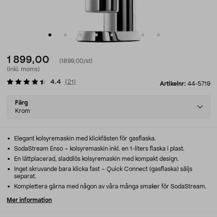
1 899,00
(1899,00/st)
(inkl. moms)
4.4
(
21
)
Artikelnr:
44-5719
Select
Färg
variant
Krom
Elegant kolsyremaskin med klickfästen för gasflaska.
SodaStream Enso – kolsyremaskin inkl. en 1-liters flaska i plast.
En lättplacerad, sladdlös kolsyremaskin med kompakt design.
Inget skruvande bara klicka fast – Quick Connect (gasflaska) säljs
separat.
Komplettera gärna med någon av våra många smaker för SodaStream.
Mer information