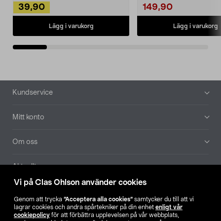
39,90
149,90
Lägg i varukorg
Lägg i varukorg
Sidfot
Kundservice
Mitt konto
Om oss
Aktuellt
Vi på Clas Ohlson använder cookies
Våra bolag
Genom att trycka
”Acceptera alla cookies”
samtycker du till att vi
lagrar cookies och andra spårtekniker på din enhet
enligt vår
Hitta butik
cookiepolicy
för att förbättra upplevelsen på vår webbplats,