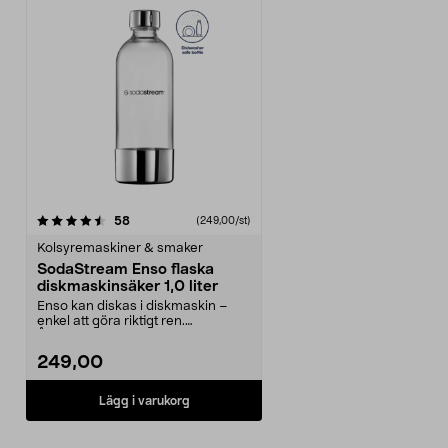
recensioner
58
(249,00/st)
Kolsyremaskiner & smaker
SodaStream Enso flaska
diskmaskinsäker 1,0 liter
Enso kan diskas i diskmaskin –
enkel att göra riktigt ren.
Återanvändbar flaska ...
249,00
Lägg i varukorg