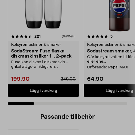
5.0 av 5 stjärnor
recensioner
4.5 av 5 stjärnor
recensioner
221
5
(99,95/st)
Kolsyremaskiner & smaker
Kolsyremaskiner & smak
SodaStream Fuse flaska
Sodastream smaker, 
diskmaskinsäker 1 l, 2-pack
Gör kolsyrat vatten till läsk
eller ene...
Fuse kan diskas i diskmaskin –
enkel att göra riktigt ren.
Utförande:
Pepsi MAX
Återanvändbar flaska ...
199,90
64,90
249,00
Lägg i varukorg
Lägg i varukorg
Passande tillbehör