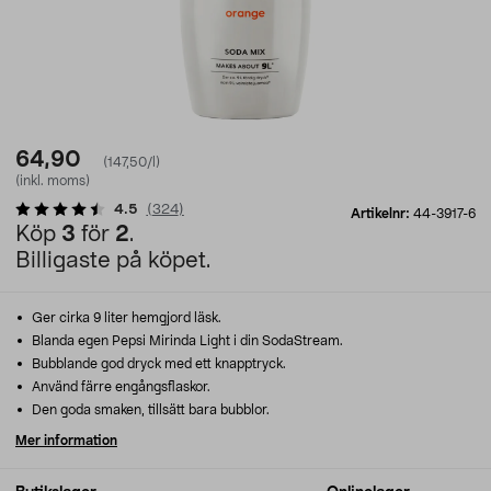
64,90
(147,50/l)
(inkl. moms)
4.5
(
324
)
Artikelnr:
44-3917-6
Köp
3
för
2
.
Billigaste på köpet.
Ger cirka 9 liter hemgjord läsk.
Blanda egen Pepsi Mirinda Light i din SodaStream.
Bubblande god dryck med ett knapptryck.
Använd färre engångsflaskor.
Den goda smaken, tillsätt bara bubblor.
Mer information