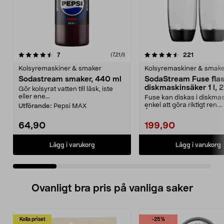
4.5 av 5 stjärnor
recensioner
4.5 av 5 stjärnor
recensione
7
221
(7,21/l)
Kolsyremaskiner & smaker
Kolsyremaskiner & smak
Sodastream smaker, 440 ml
SodaStream Fuse fla
diskmaskinsäker 1 l, 
Gör kolsyrat vatten till läsk, iste
eller ene...
Fuse kan diskas i diskma
enkel att göra riktigt ren.
Utförande:
Pepsi MAX
Återanvändbar flaska ...
64,90
199,90
Lägg i varukorg
Lägg i varukorg
Ovanligt bra pris på vanliga saker
Kolla priset
-25%