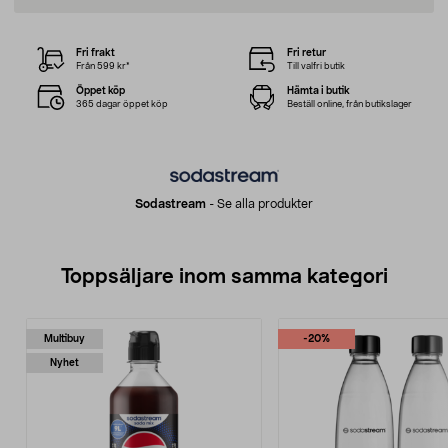
Fri frakt
Fri retur
Från 599 kr*
Till valfri butik
Öppet köp
Hämta i butik
365 dagar öppet köp
Beställ online, från butikslager
Sodastream
-
Se alla produkter
Toppsäljare inom samma kategori
Multibuy
-20%
Nyhet