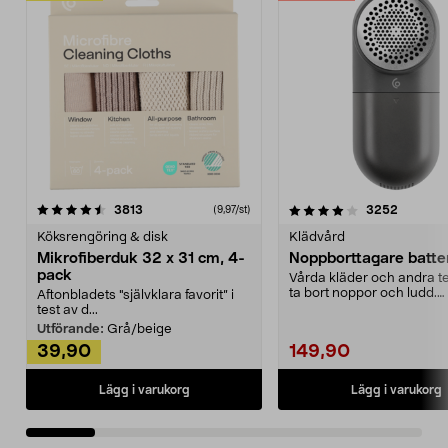
4.0av 5 stjärnor
recensioner
4.5av 5 stjärnor
recensio
3813
3252
(9,97/st)
Köksrengöring & disk
Klädvård
Mikrofiberduk 32 x 31 cm, 4-
Noppborttagare batter
pack
Vårda kläder och andra tex
ta bort noppor och ludd.
Aftonbladets "självklara favorit” i
Noppborttagaren fräs...
test av d...
Utförande:
Grå/beige
39,90
149,90
Lägg i varukorg
Lägg i varukorg