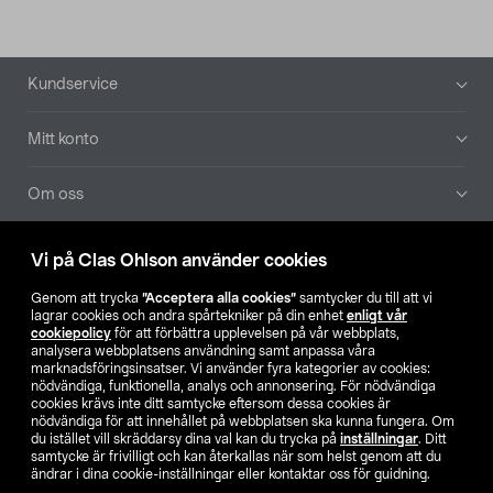
Sidfot
Kundservice
Mitt konto
Om oss
Aktuellt
Vi på Clas Ohlson använder cookies
Genom att trycka
”Acceptera alla cookies”
samtycker du till att vi
Våra bolag
lagrar cookies och andra spårtekniker på din enhet
enligt vår
cookiepolicy
för att förbättra upplevelsen på vår webbplats,
analysera webbplatsens användning samt anpassa våra
Hitta butik
marknadsföringsinsatser. Vi använder fyra kategorier av cookies:
nödvändiga, funktionella, analys och annonsering. För nödvändiga
cookies krävs inte ditt samtycke eftersom dessa cookies är
SE
NO
FI
nödvändiga för att innehållet på webbplatsen ska kunna fungera. Om
du istället vill skräddarsy dina val kan du trycka på
inställningar
. Ditt
samtycke är frivilligt och kan återkallas när som helst genom att du
ändrar i dina cookie-inställningar eller kontaktar oss för guidning.