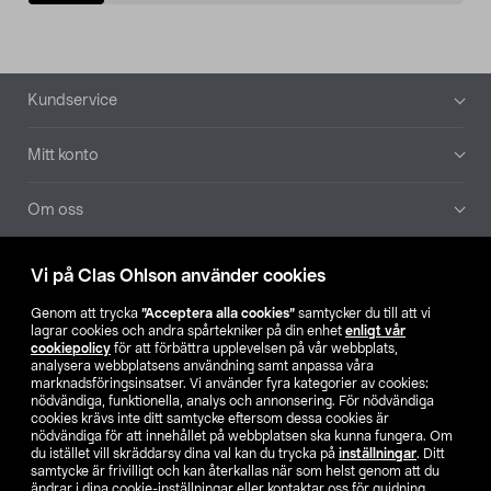
Sidfot
Kundservice
Mitt konto
Om oss
Aktuellt
Vi på Clas Ohlson använder cookies
Genom att trycka
”Acceptera alla cookies”
samtycker du till att vi
Våra bolag
lagrar cookies och andra spårtekniker på din enhet
enligt vår
cookiepolicy
för att förbättra upplevelsen på vår webbplats,
analysera webbplatsens användning samt anpassa våra
Hitta butik
marknadsföringsinsatser. Vi använder fyra kategorier av cookies:
nödvändiga, funktionella, analys och annonsering. För nödvändiga
cookies krävs inte ditt samtycke eftersom dessa cookies är
SE
NO
FI
nödvändiga för att innehållet på webbplatsen ska kunna fungera. Om
du istället vill skräddarsy dina val kan du trycka på
inställningar
. Ditt
samtycke är frivilligt och kan återkallas när som helst genom att du
ändrar i dina cookie-inställningar eller kontaktar oss för guidning.