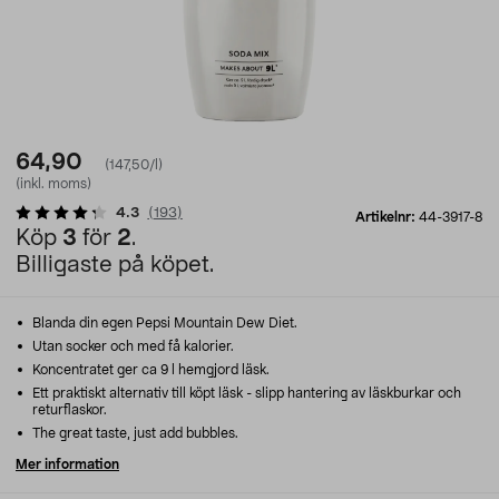
64,90
(147,50/l)
(inkl. moms)
4.3
(
193
)
Artikelnr:
44-3917-8
Köp
3
för
2
.
Billigaste på köpet.
Blanda din egen Pepsi Mountain Dew Diet.
Utan socker och med få kalorier.
Koncentratet ger ca 9 l hemgjord läsk.
Ett praktiskt alternativ till köpt läsk - slipp hantering av läskburkar och
returflaskor.
The great taste, just add bubbles.
Mer information