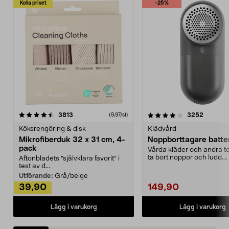
Kolla priset
-25%
4.0av 5 stjärnor
recensioner
4.5av 5 stjärnor
recensio
3813
3252
(9,97/st)
Köksrengöring & disk
Klädvård
Mikrofiberduk 32 x 31 cm, 4-
Noppborttagare batter
pack
Vårda kläder och andra tex
ta bort noppor och ludd.
Aftonbladets "självklara favorit” i
Noppborttagaren fräs...
test av d...
Utförande:
Grå/beige
39,90
149,90
Lägg i varukorg
Lägg i varukorg