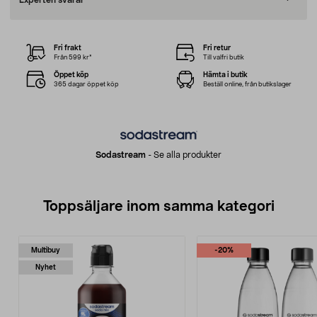
Experten svarar
Fri frakt
Fri retur
Från 599 kr*
Till valfri butik
Öppet köp
Hämta i butik
365 dagar öppet köp
Beställ online, från butikslager
Sodastream
-
Se alla produkter
Toppsäljare inom samma kategori
Multibuy
-20%
Nyhet