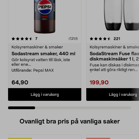
4.5 av 5 stjärnor
recensioner
4.5 av 5 stjärnor
recensione
7
221
(7,21/l)
Kolsyremaskiner & smaker
Kolsyremaskiner & smak
Sodastream smaker, 440 ml
SodaStream Fuse fla
diskmaskinsäker 1 l, 
Gör kolsyrat vatten till läsk, iste
eller ene...
Fuse kan diskas i diskma
enkel att göra riktigt ren.
Utförande:
Pepsi MAX
Återanvändbar flaska ...
64,90
199,90
Lägg i varukorg
Lägg i varukorg
Ovanligt bra pris på vanliga saker