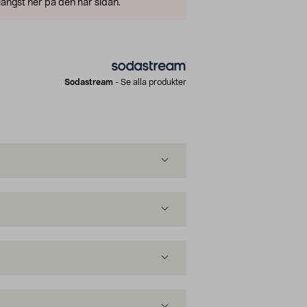
ängst ner på den här sidan.
Sodastream
-
Se alla produkter