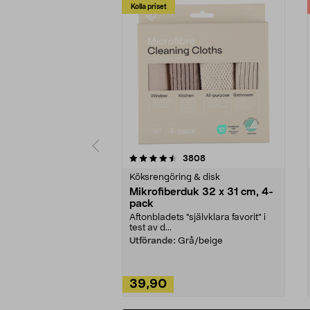
Kolla priset
5av 5 stjärnor
4.0av 5 stjärnor
recensioner
3808
Köksrengöring & disk
Mikrofiberduk 32 x 31 cm, 4-
pack
Aftonbladets "självklara favorit” i
test av d...
Utförande:
Grå/beige
39,90