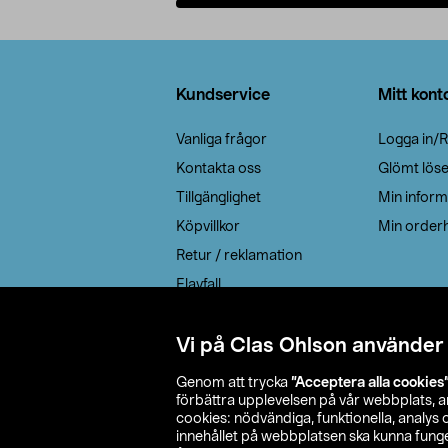
Lägg i varukorg
Sidfot
Kundservice
Mitt kont
Vanliga frågor
Logga in/R
Kontakta oss
Glömt lös
Tillgänglighet
Min inform
Köpvillkor
Min orderh
Retur / reklamation
Elavfall
Cookie policy
Leveransalternativ
Vi på Clas Ohlson använder
Genom att trycka
”Acceptera alla cookies
förbättra upplevelsen på vår webbplats, 
cookies: nödvändiga, funktionella, analys
innehållet på webbplatsen ska kunna funger