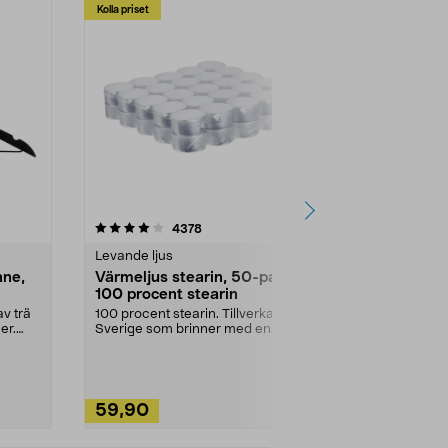
Kolla priset
Multibuy
4.5av 5 stjärnor
recensioner
4.5
4378
2
Levande ljus
Rengöringsm
nne,
Värmeljus stearin, 50-pack,
Bikarbonat
100 procent stearin
Ett allsidigt 
städning och 
v trä
100 procent stearin. Tillverkade i
ute. Städa med
er.
Sverige som brinner med en
vacker och sotfri ...
59,90
49,90