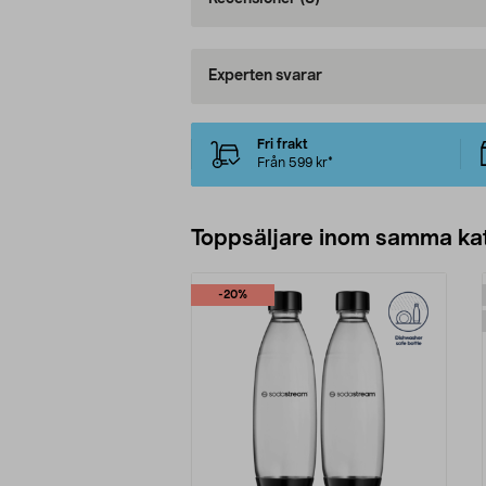
Experten svarar
Fri frakt
Från 599 kr*
Toppsäljare inom samma ka
-20%