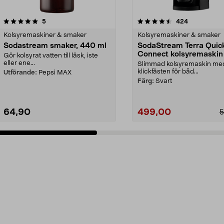
4.5 av 5 stjärnor
recensioner
4.5 av 5 stjärnor
recensioner
5
424
Kolsyremaskiner & smaker
Kolsyremaskiner & smaker
Sodastream smaker, 440 ml
SodaStream Terra Quic
Connect kolsyremaskin
Gör kolsyrat vatten till läsk, iste
eller ene...
Slimmad kolsyremaskin me
klickfästen för båd...
Utförande:
Pepsi MAX
Färg:
Svart
64,90
499,00
5