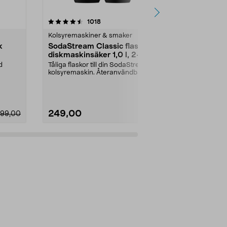
4.5 av 5 stjärnor
recensioner
5.0
1018
Kolsyremaskiner & smaker
Kolsyremaski
k
SodaStream Classic flaska
SodaStream
diskmaskinsäker 1,0 l, 2-
kolsyrepatro
pack
d
Tåliga flaskor till din SodaStream
Passar Soda
kolsyremaskin. Återanvändbara
kolsyremaskin
plastflaskor me...
Art E-DUO oc
249,00
229,00
99,00