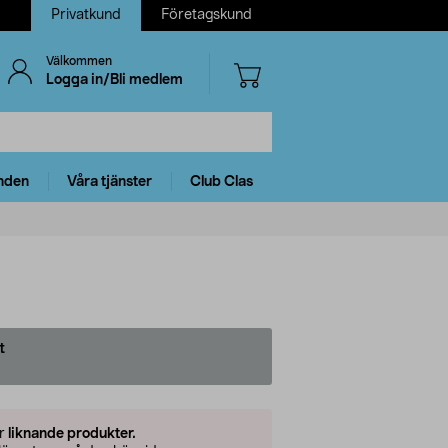
Privatkund
Företagskund
Välkommen
Logga in/Bli medlem
nden
Våra tjänster
Club Clas
t
er
liknande produkter.