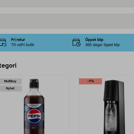
Fri retur
Öppet köp
Till valfri butik
365 dagar öppet köp
tegori
Multibuy
-17%
Nyhet