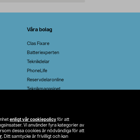
Lägg i varukorg
Lägg
Våra bolag
Clas Fixare
Batteriexperten
Teknikdelar
PhoneLife
Reservdelaronline
Teknikmagasinet
enhet
enligt vår cookiepolicy
för att
insatser. Vi använder fyra kategorier av
tersom dessa cookies är nödvändiga för att
r
. Ditt samtycke är frivilligt och kan