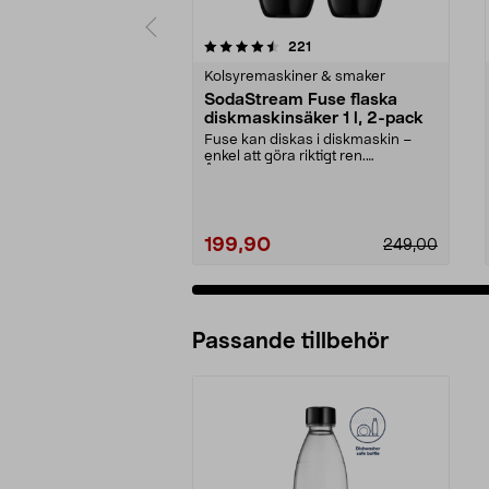
5 av 5 stjärnor
5.0 av 5 stjärnor
recensioner
221
Kolsyremaskiner & smaker
SodaStream Fuse flaska
diskmaskinsäker 1 l, 2-pack
Fuse kan diskas i diskmaskin –
enkel att göra riktigt ren.
Återanvändbar flaska ...
199,90
249,00
Passande tillbehör