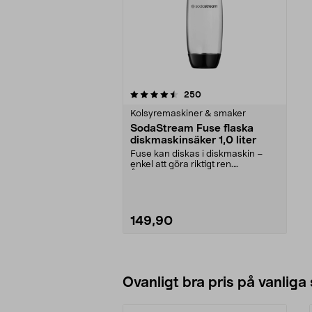
5av 5 stjärnor
recensioner
250
Kolsyremaskiner & smaker
SodaStream Fuse flaska
diskmaskinsäker 1,0 liter
Fuse kan diskas i diskmaskin –
enkel att göra riktigt ren.
Återanvändbar flaska ...
149,90
Lägg i varukorg
Ovanligt bra pris på vanliga