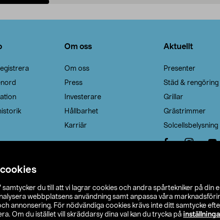
Lägg i varukorg
Lägg i varukorg
o
Om oss
Aktuellt
egistrera
Om oss
Presenter
enord
Press
Städ & rengöring
ation
Investerare
Grillar
istorik
Hållbarhet
Grästrimmer
Karriär
Solcellsbelysning
 cookies
”
samtycker du till att vi lagrar cookies och andra spårtekniker på din 
analysera webbplatsens användning samt anpassa våra marknadsförings
 och annonsering. För nödvändiga cookies krävs inte ditt samtycke ef
a. Om du istället vill skräddarsy dina val kan du trycka på
inställninga