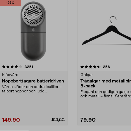
-25%
4.5av 5 stjärnor
recensioner
4.0av 5 stjärnor
recensioner
3251
256
Klädvård
Galgar
Noppborttagare batteridriven
Trägalgar med metallpi
8-pack
Vårda kläder och andra textilier –
ta bort noppor och ludd.
Elegant och gedigen galge a
Noppborttagaren fräs...
och metall – finns i flera färg
Galge med sv...
149,90
79,90
199,90